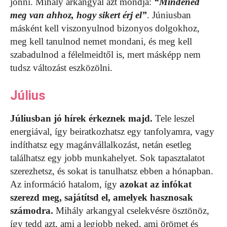
jönni. Mihály arkangyal azt mondja:
“Mindened
meg van ahhoz, hogy sikert érj el”
. Júniusban
másként kell viszonyulnod bizonyos dolgokhoz,
meg kell tanulnod nemet mondani, és meg kell
szabadulnod a félelmeidtől is, mert másképp nem
tudsz változást eszközölni.
Július
Júliusban jó hírek érkeznek majd.
Tele leszel
energiával, így beiratkozhatsz egy tanfolyamra, vagy
indíthatsz egy magánvállalkozást, netán esetleg
találhatsz egy jobb munkahelyet. Sok tapasztalatot
szerezhetsz, és sokat is tanulhatsz ebben a hónapban.
Az információ hatalom, így
azokat az infókat
szerezd meg, sajátítsd el, amelyek hasznosak
számodra.
Mihály arkangyal cselekvésre ösztönöz,
így tedd azt, ami a legjobb neked, ami örömet és