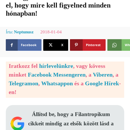
el, hogy mire kell figyelned minden
hónapban!
2018-01-04
Írta:
Neptunusz
Facebook
X
Pinterest
Wh
Iratkozz fel
hírlevelünkre
, vagy kövess
minket
Facebook Messengeren
, a
Viberen
, a
Telegramon
,
Whatsappon
és a
Google Hírek
-
en!
Állítsd be, hogy a Filantropikum
cikkeit mindig az elsők között lásd a