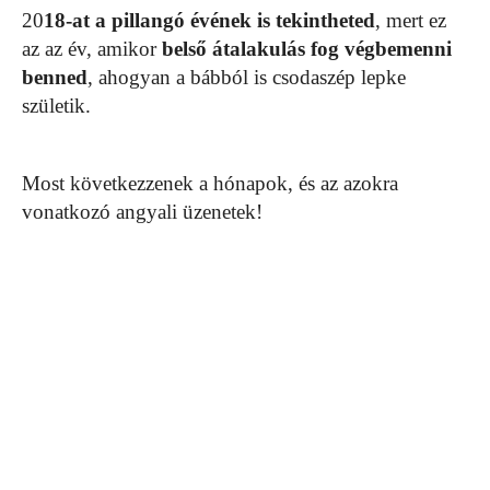
20
18-at a pillangó évének is tekintheted
, mert ez
az az év, amikor
belső átalakulás fog végbemenni
benned
, ahogyan a bábból is csodaszép lepke
születik.
Most következzenek a hónapok, és az azokra
vonatkozó angyali üzenetek!