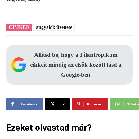
CÍMKÉK
angyalok üzenete
Állítsd be, hogy a Filantropikum
cikkeit mindig az elsők között lásd a
Google-ben
Facebook
X
Pinterest
Whats
Ezeket olvastad már?