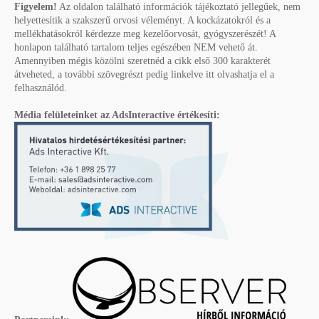
Figyelem!
Az oldalon található információk tájékoztató jellegűek, nem
helyettesítik a szakszerű orvosi véleményt. A kockázatokról és a
mellékhatásokról kérdezze meg kezelőorvosát, gyógyszerészét! A
honlapon található tartalom teljes egészében NEM vehető át.
Amennyiben mégis közölni szeretnéd a cikk első 300 karakterét
átveheted, a további szövegrészt pedig linkelve itt olvashatja el a
felhasználód.
Média felületeinket az AdsInteractive értékesíti: