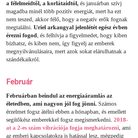
a félelmeidtől, a korlátaidtól,
és januárban szívj
magadba minél több pozitív energiát, mert ha ezt
nem teszed, akkor félő, hogy a negatív erők fognak
megtalálni.
Uriel arkangyal jelenlétét egész évben
érezni fogod
, és felhívja a figyelmedet, hogy kiben
bízhatsz, és kiben nem, így figyelj az emberek
megnyilvánulásaira, mert azok sokat elárulhatnak a
szándékaikról.
Február
Februárban beindul az energiaáramlás az
életedben, ami nagyon jól fog jönni.
Számos
érzelmet fogsz átélni ebben a hónapban, és emellett
segítőkész emberekkel fogsz megismerkedni.
2018-
at a 2-es szám vibrációja fogja meghatározni
, ami
az emberi kapcsolatokra is hatással lesz, mégpedig