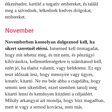
étkezésedre, kerüld a negatív embereket, és találd
meg a szívednek, lelkednek kedves dolgokat,
embereket.
November
Novemberben komolyan dolgoznod kell, ha
sikert szeretnél elérni.
Ismerned kell önmagadat,
hogy mit tehetsz meg, és mit nem, és pénzügyi
kihívásokra, kellemetlenségekre is számítanod kell,
ezért jó, ha eladsz valamit, vagy befektetsz. Ez egy
teszt időszak lesz, hogy mennyire vagy ügyes,
kreatív, kitartó. Ne ess bele abba a csapdába, hogy
semmi sem sikerülhet, ezzel szemben tanulj meg
kitartó lenni és keményen küzdeni a céljaidért.
Mihály arkangyal azt mondja, hogy bízz magadban,
mert te vagy a sorsod kovácsa, nem más.