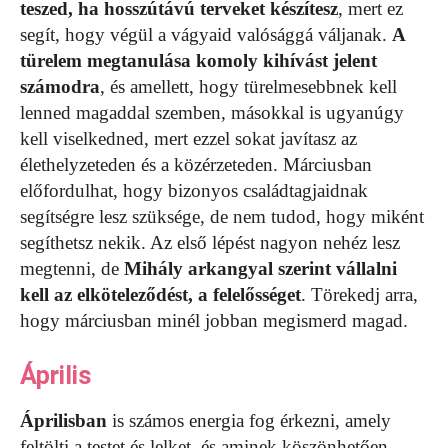
teszed, ha hosszútávú terveket készítesz
, mert ez
segít, hogy végül a vágyaid valósággá váljanak.
A
türelem megtanulása komoly kihívást jelent
számodra
, és amellett, hogy türelmesebbnek kell
lenned magaddal szemben, másokkal is ugyanúgy
kell viselkedned, mert ezzel sokat javítasz az
élethelyzeteden és a közérzeteden. Márciusban
előfordulhat, hogy bizonyos családtagjaidnak
segítségre lesz szüksége, de nem tudod, hogy miként
segíthetsz nekik. Az első lépést nagyon nehéz lesz
megtenni, de
Mihály arkangyal szerint vállalni
kell az elköteleződést, a felelősséget
. Törekedj arra,
hogy márciusban minél jobban megismerd magad.
Április
Áprilisban
is számos energia fog érkezni, amely
feltölti a testet és lelket, és aminek köszönhetően