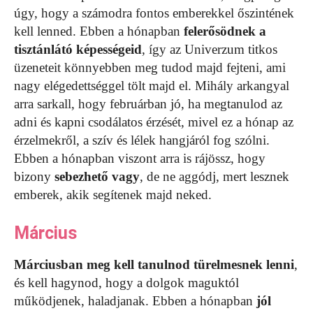
úgy, hogy a számodra fontos emberekkel őszintének
kell lenned. Ebben a hónapban
felerősödnek a
tisztánlátó képességeid
, így az Univerzum titkos
üzeneteit könnyebben meg tudod majd fejteni, ami
nagy elégedettséggel tölt majd el. Mihály arkangyal
arra sarkall, hogy februárban jó, ha megtanulod az
adni és kapni csodálatos érzését, mivel ez a hónap az
érzelmekről, a szív és lélek hangjáról fog szólni.
Ebben a hónapban viszont arra is rájössz, hogy
bizony
sebezhető vagy
, de ne aggódj, mert lesznek
emberek, akik segítenek majd neked.
Március
Márciusban meg kell tanulnod türelmesnek lenni
,
és kell hagynod, hogy a dolgok maguktól
működjenek, haladjanak. Ebben a hónapban
jól