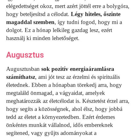
elégedettséget okoz, mert azért jöttél erre a bolygóra,
hogy beteljesítsd a célodat.
Légy hiteles, őszinte
magaddal szemben
, így tudni fogod, hogy mi a
dolgot. Ez a hónap lelkileg gazdag lesz, ezért
használj ki minden lehetőséget.
Augusztus
Augusztusban
sok pozitív energiaáramlásra
számíthatsz
, ami jót tesz az érzelmi és spirituális
életednek. Ebben a hónapban törekedj arra, hogy
megtaláld önmagad, a vágyaidat, amelyek
meghatározzák az életcélodat is. Késztetést érzel arra,
hogy segíts a közösségnek, ahol élsz, hogy jobbá
tedd az életet a környezetedben. Ezért érdemes
önkéntes munkát vállalnod, idős embereknek
segítened, vagy gyűjts adományokat a