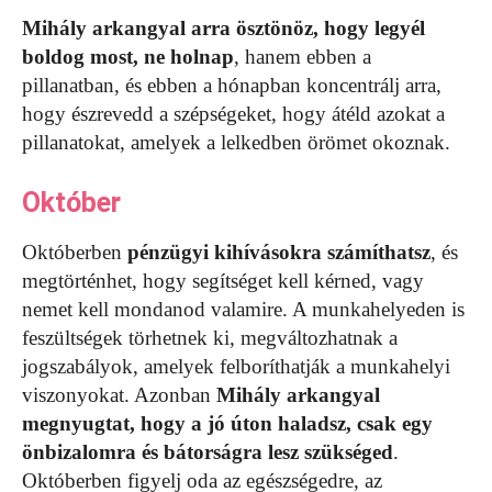
Mihály arkangyal arra ösztönöz, hogy legyél
boldog most, ne holnap
, hanem ebben a
pillanatban, és ebben a hónapban koncentrálj arra,
hogy észrevedd a szépségeket, hogy átéld azokat a
pillanatokat, amelyek a lelkedben örömet okoznak.
Október
Októberben
pénzügyi kihívásokra számíthatsz
, és
megtörténhet, hogy segítséget kell kérned, vagy
nemet kell mondanod valamire. A munkahelyeden is
feszültségek törhetnek ki, megváltozhatnak a
jogszabályok, amelyek felboríthatják a munkahelyi
viszonyokat. Azonban
Mihály arkangyal
megnyugtat, hogy a jó úton haladsz, csak egy
önbizalomra és bátorságra lesz szükséged
.
Októberben figyelj oda az egészségedre, az