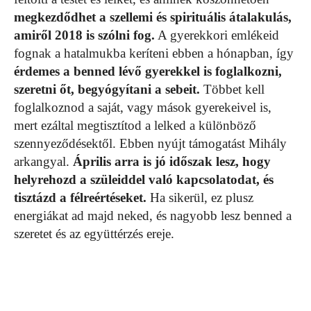
megkezdődhet a szellemi és spirituális átalakulás,
amiről 2018 is szólni fog.
A gyerekkori emlékeid
fognak a hatalmukba keríteni ebben a hónapban, így
érdemes a benned lévő gyerekkel is foglalkozni,
szeretni őt, begyógyítani a sebeit.
Többet kell
foglalkoznod a saját, vagy mások gyerekeivel is,
mert ezáltal megtisztítod a lelked a különböző
szennyeződésektől. Ebben nyújt támogatást Mihály
arkangyal.
Április arra is jó időszak lesz, hogy
helyrehozd a szüleiddel való kapcsolatodat, és
tisztázd a félreértéseket.
Ha sikerül, ez plusz
energiákat ad majd neked, és nagyobb lesz benned a
szeretet és az együttérzés ereje.