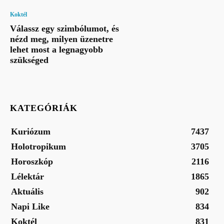
Koktél
Válassz egy szimbólumot, és
nézd meg, milyen üzenetre
lehet most a legnagyobb
szükséged
KATEGÓRIÁK
Kuriózum
7437
Holotropikum
3705
Horoszkóp
2116
Lélektár
1865
Aktuális
902
Napi Like
834
Koktél
831