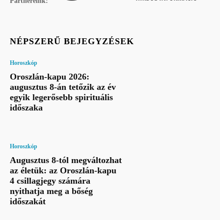
Partnereink:
NÉPSZERŰ BEJEGYZÉSEK
Horoszkóp
Oroszlán-kapu 2026:
augusztus 8-án tetőzik az év
egyik legerősebb spirituális
időszaka
Horoszkóp
Augusztus 8-tól megváltozhat
az életük: az Oroszlán-kapu
4 csillagjegy számára
nyithatja meg a bőség
időszakát