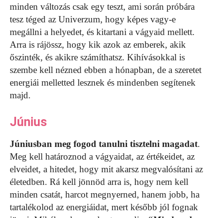
minden változás csak egy teszt, ami során próbára
tesz téged az Univerzum, hogy képes vagy-e
megállni a helyedet, és kitartani a vágyaid mellett.
Arra is rájössz, hogy kik azok az emberek, akik
őszinték, és akikre számíthatsz. Kihívásokkal is
szembe kell nézned ebben a hónapban, de a szeretet
energiái melletted lesznek és mindenben segítenek
majd.
Június
Júniusban meg fogod tanulni tisztelni magadat
.
Meg kell határoznod a vágyaidat, az értékeidet, az
elveidet, a hitedet, hogy mit akarsz megvalósítani az
életedben. Rá kell jönnöd arra is, hogy nem kell
minden csatát, harcot megnyerned, hanem jobb, ha
tartalékolod az energiáidat, mert később jól fognak