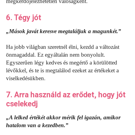
megkérdőjelezhetetlen valóságként.
6. Tégy jót
„Mások javát keresve megtaláljuk a magunkét.”
Ha jobb világban szeretnél élni, kezdd a változást
önmagaddal. Ez egyáltalán nem bonyolult.
Egyszerűen légy kedves és megértő a körülötted
lévőkkel, és te is megtalálod ezeket az értékeket a
viselkedésükben.
7. Arra használd az erődet, hogy jót
cselekedj
„A lelked értékét akkor mérik fel igazán, amikor
hatalom van a kezedben.”