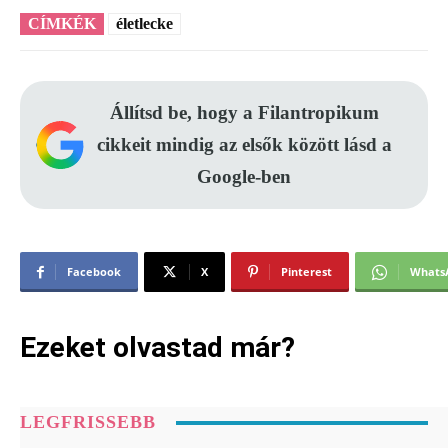
CÍMKÉK
életlecke
Állítsd be, hogy a Filantropikum
cikkeit mindig az elsők között lásd a
Google-ben
Facebook
X
Pinterest
Whats
Ezeket olvastad már?
LEGFRISSEBB