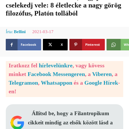
cselekedj vele: 8 életlecke a nagy görög
filozófus, Platón tollából
2021-03-17
Írta:
Bellini
Facebook
X
Pinterest
Wh
Iratkozz fel
hírlevelünkre
, vagy kövess
minket
Facebook Messengeren
, a
Viberen
, a
Telegramon
,
Whatsappon
és a
Google Hírek
-
en!
Állítsd be, hogy a Filantropikum
cikkeit mindig az elsők között lásd a