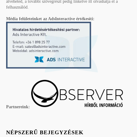
átveheted, a további szövegrészt pedig linkelve itt olvashatja el a
felhasználód.
Média felületeinket az AdsInteractive értékesíti:
Partnereink:
NÉPSZERŰ BEJEGYZÉSEK