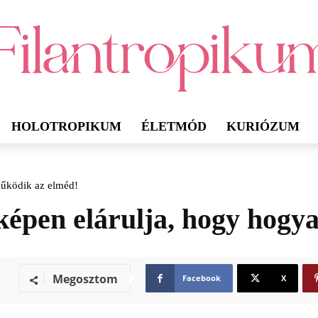
HOLOTROPIKUM
ÉLETMÓD
KURIÓZUM
működik az elméd!
 képen elárulja, hogy hog
Megosztom
Facebook
X