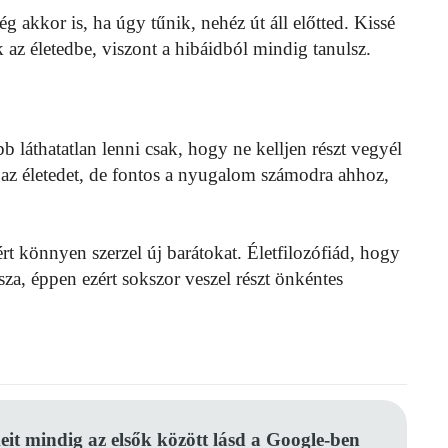
g akkor is, ha úgy tűnik, nehéz út áll előtted. Kissé
az életedbe, viszont a hibáidból mindig tanulsz.
 láthatatlan lenni csak, hogy ne kelljen részt vegyél
 az életedet, de fontos a nyugalom számodra ahhoz,
ért könnyen szerzel új barátokat. Életfilozófiád, hogy
za, éppen ezért sokszor veszel részt önkéntes
eit mindig az elsők között lásd a Google-ben