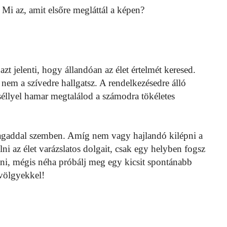
Mi az, amit elsőre megláttál a képen?
azt jelenti, hogy állandóan az élet értelmét keresed.
nem a szívedre hallgatsz. A rendelkezésedre álló
séllyel hamar megtalálod a számodra tökéletes
magaddal szemben. Amíg nem vagy hajlandó kilépni a
 az élet varázslatos dolgait, csak egy helyben fogsz
tni, mégis néha próbálj meg egy kicsit spontánabb
mvölgyekkel!