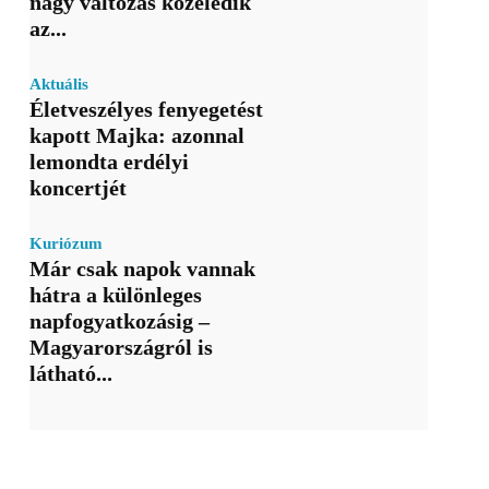
nagy változás közeledik
az...
Aktuális
Életveszélyes fenyegetést
kapott Majka: azonnal
lemondta erdélyi
koncertjét
Kuriózum
Már csak napok vannak
hátra a különleges
napfogyatkozásig –
Magyarországról is
látható...