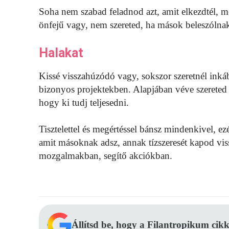
Soha nem szabad feladnod azt, amit elkezdtél, mé
önfejű vagy, nem szereted, ha mások beleszólnak 
Halakat
Kissé visszahúzódó vagy, sokszor szeretnél inkább
bizonyos projektekben. Alapjában véve szereted
hogy ki tudj teljesedni.
Tisztelettel és megértéssel bánsz mindenkivel, ez
amit másoknak adsz, annak tízszeresét kapod viss
mozgalmakban, segítő akciókban.
Állítsd be, hogy a Filantropikum cikk