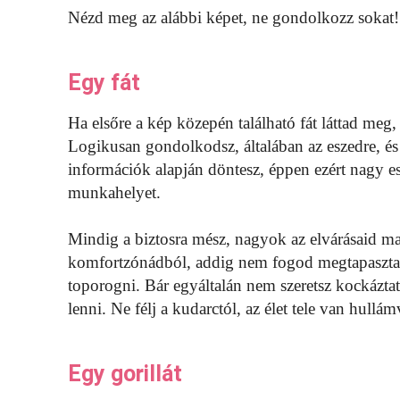
Nézd meg az alábbi képet, ne gondolkozz sokat! 
Egy fát
Ha elsőre a kép közepén található fát láttad meg, 
Logikusan gondolkodsz, általában az eszedre, és 
információk alapján döntesz, éppen ezért nagy e
munkahelyet.
Mindig a biztosra mész, nagyok az elvárásaid 
komfortzónádból, addig nem fogod megtapasztalni
toporogni. Bár egyáltalán nem szeretsz kockázta
lenni. Ne félj a kudarctól, az élet tele van hullá
Egy gorillát