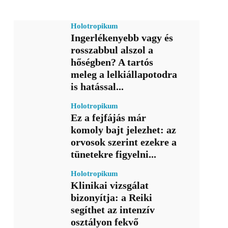
Holotropikum
Ingerlékenyebb vagy és
rosszabbul alszol a
hőségben? A tartós
meleg a lelkiállapotodra
is hatással...
Holotropikum
Ez a fejfájás már
komoly bajt jelezhet: az
orvosok szerint ezekre a
tünetekre figyelni...
Holotropikum
Klinikai vizsgálat
bizonyítja: a Reiki
segíthet az intenzív
osztályon fekvő