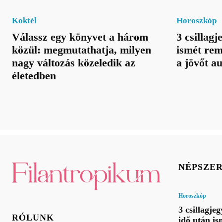
Koktél
Horoszkóp
Válassz egy könyvet a három
3 csillagj
közül: megmutathatja, milyen
ismét rem
nagy változás közeledik az
a jövőt a
életedben
NÉPSZE
Horoszkóp
3 csillagje
RÓLUNK
idő után is