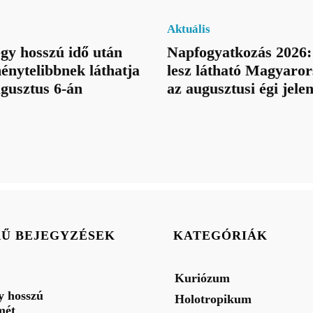
Aktuális
egy hosszú idő után
Napfogyatkozás 2026:
énytelibbnek láthatja
lesz látható Magyaror
ugusztus 6-án
az augusztusi égi jele
RŰ BEJEGYZÉSEK
KATEGÓRIÁK
Kuriózum
gy hosszú
Holotropikum
mét