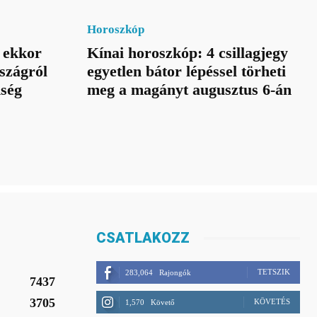
Horoszkóp
 ekkor
Kínai horoszkóp: 4 csillagjegy
szágról
egyetlen bátor lépéssel törheti
nség
meg a magányt augusztus 6-án
CSATLAKOZZ
TETSZIK
283,064
Rajongók
7437
3705
KÖVETÉS
1,570
Követő