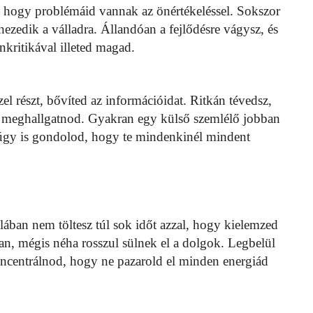
ti, hogy problémáid vannak az önértékeléssel. Sokszor
ezedik a válladra. Állandóan a fejlődésre vágysz, és
kritikával illeted magad.
l részt, bővíted az információidat. Ritkán tévedsz,
e meghallgatnod. Gyakran egy külső szemlélő jobban
ha úgy is gondolod, hogy te mindenkinél mindent
ában nem töltesz túl sok időt azzal, hogy kielemzed
n, mégis néha rosszul sülnek el a dolgok. Legbelül
oncentrálnod, hogy ne pazarold el minden energiád