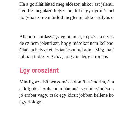
Ha a gorillát láttad meg először, akkor azt jelen
kerülsz megalázó helyzetbe, túl nagy nyomás neh
hogyha ezt nem tudod megtenni, akkor súlyos ön
Állandó tanulásvágy ég benned, képzéseken vesze
de ez nem jelenti azt, hogy másokat nem kellen
átlátja a helyzetet, és tanácsot tud adni. Még, 
jobban tudsz, vigyázz, hogy ne légy arrogáns.
Egy oroszlánt
Mindig az első benyomás a döntő számodra, által
a dolgokat. Soha nem bántanál senkit szándékosa
jó ember vagy, csak egy kicsit jobban kellene k
egy dologra.