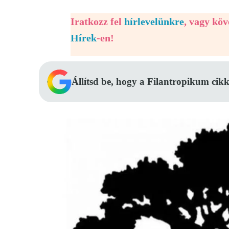
Iratkozz fel
hírlevelünkre
, vagy kö
Hírek
-en!
Állítsd be, hogy a Filantropikum cikk