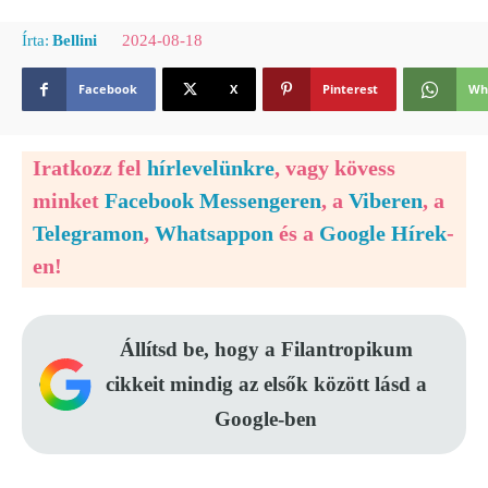
2024-08-18
Írta:
Bellini
Facebook
X
Pinterest
Wh
Iratkozz fel
hírlevelünkre
, vagy kövess
minket
Facebook Messengeren
, a
Viberen
, a
Telegramon
,
Whatsappon
és a
Google Hírek
-
en!
Állítsd be, hogy a Filantropikum
cikkeit mindig az elsők között lásd a
Google-ben