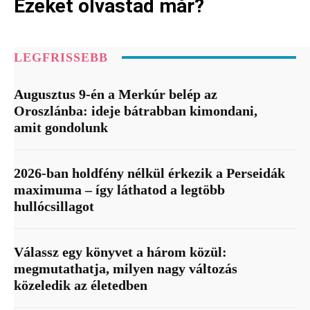
Ezeket olvastad már?
LEGFRISSEBB
Augusztus 9-én a Merkúr belép az
Oroszlánba: ideje bátrabban kimondani,
amit gondolunk
2026-ban holdfény nélkül érkezik a Perseidák
maximuma – így láthatod a legtöbb
hullócsillagot
Válassz egy könyvet a három közül:
megmutathatja, milyen nagy változás
közeledik az életedben