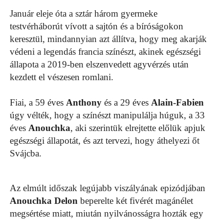
Január eleje óta a sztár három gyermeke
testvérháborút vívott a sajtón és a bíróságokon
keresztül, mindannyian azt állítva, hogy meg akarják
védeni a legendás francia színészt, akinek egészségi
állapota a 2019-ben elszenvedett agyvérzés után
kezdett el vészesen romlani.
Fiai, a 59 éves
Anthony
és a 29 éves
Alain-Fabien
úgy vélték, hogy a színészt manipulálja húguk, a 33
éves
Anouchka
, aki szerintük elrejtette előlük apjuk
egészségi állapotát, és azt tervezi, hogy áthelyezi őt
Svájcba.
Az elmúlt időszak legújabb viszályának epizódjában
Anouchka Delon
beperelte két fivérét magánélet
megsértése miatt, miután nyilvánosságra hozták egy