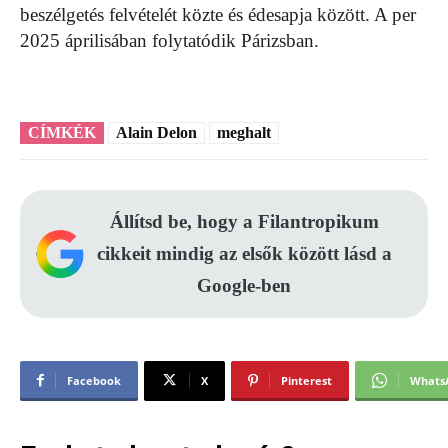
beszélgetés felvételét közte és édesapja között. A per
2025 áprilisában folytatódik Párizsban.
CÍMKÉK
Alain Delon
meghalt
Állítsd be, hogy a Filantropikum
cikkeit mindig az elsők között lásd a
Google-ben
Facebook
X
Pinterest
Whats