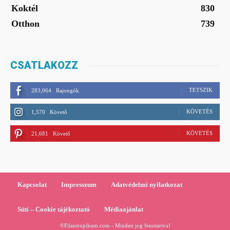
Koktél
830
Otthon
739
CSATLAKOZZ
TETSZIK
283,064
Rajongók
KÖVETÉS
1,570
Követő
KÖVETÉS
21,681
Követő
Kapcsolat
Impresszum
Adatvédelmi nyilatkozat
Süti – Cookie tájékoztató
Médiaajánlat
©Filantropikum.com - Minden jog fenntartva!