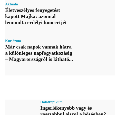
Aktuális
Életveszélyes fenyegetést
kapott Majka: azonnal
lemondta erdélyi koncertjét
Kuriózum
Már csak napok vannak hátra
a különleges napfogyatkozásig
– Magyarországról is látható...
Holotropikum
Ingerlékenyebb vagy és
rosszabbul alszol a hőségben?