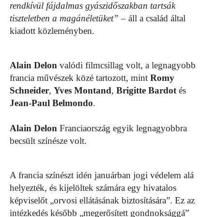
rendkívül fájdalmas gyászidőszakban tartsák
tiszteletben a magánéletüket”
– áll a család által
kiadott közleményben.
Alain Delon
valódi filmcsillag volt, a legnagyobb
francia művészek közé tartozott, mint
Romy
Schneider
,
Yves Montand
,
Brigitte Bardot
és
Jean-Paul Belmondo
.
Alain Delon
Franciaország egyik legnagyobbra
becsült színésze volt.
A francia színészt idén januárban jogi védelem alá
helyezték, és kijelöltek számára egy hivatalos
képviselőt „orvosi ellátásának biztosítására”. Ez az
intézkedés később „megerősített gondnoksággá”