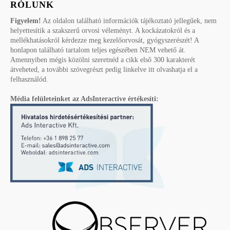
RÓLUNK
Figyelem!
Az oldalon található információk tájékoztató jellegűek, nem
helyettesítik a szakszerű orvosi véleményt. A kockázatokról és a
mellékhatásokról kérdezze meg kezelőorvosát, gyógyszerészét! A
honlapon található tartalom teljes egészében NEM vehető át.
Amennyiben mégis közölni szeretnéd a cikk első 300 karakterét
átveheted, a további szövegrészt pedig linkelve itt olvashatja el a
felhasználód.
Média felületeinket az AdsInteractive értékesíti: