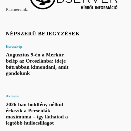
Partnereink:
NÉPSZERŰ BEJEGYZÉSEK
Horoszkóp
Augusztus 9-én a Merkúr
belép az Oroszlánba: ideje
bátrabban kimondani, amit
gondolunk
Aktuális
2026-ban holdfény nélkül
érkezik a Perseidák
maximuma – így láthatod a
legtöbb hullócsillagot