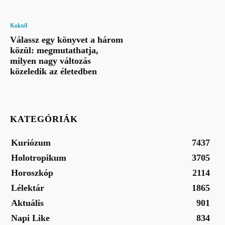
Koktél
Válassz egy könyvet a három
közül: megmutathatja,
milyen nagy változás
közeledik az életedben
KATEGÓRIÁK
Kuriózum
7437
Holotropikum
3705
Horoszkóp
2114
Lélektár
1865
Aktuális
901
Napi Like
834