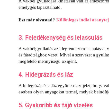
A vakbél gyulladása kihatással van az emésztőrend
émelygés tapasztalható.
Ezt már olvastad?
Különleges indiai aranytej
3. Feledékenység és lelassulás
A vakbélgyulladás az idegrendszerre is hatással
és fáradtsághoz vezet. Mivel a szervezet a gyull
megfelelő mennyiségű oxigént.
4. Hidegrázás és láz
A hidegrázás és a láz együttese azt jelzi, hogy va
esetben olyan anyagokat termel, melyek beindít
5. Gyakoribb és fájó vizelés