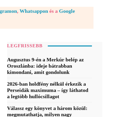
egramon
,
Whatsappon
és a
Google
LEGFRISSEBB
Augusztus 9-én a Merkúr belép az
Oroszlánba: ideje bátrabban
kimondani, amit gondolunk
2026-ban holdfény nélkül érkezik a
Perseidák maximuma – így láthatod
a legtöbb hullócsillagot
Válassz egy könyvet a három közül:
megmutathatja, milyen nagy