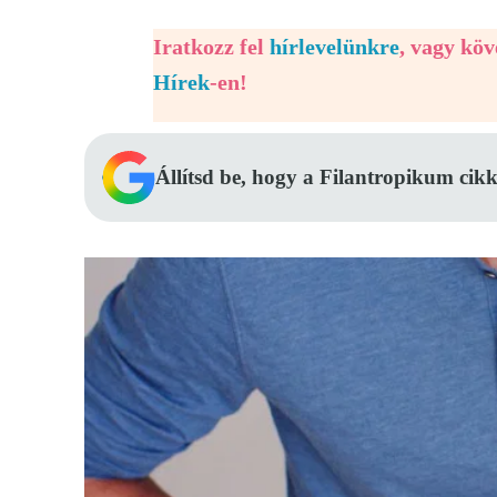
Iratkozz fel
hírlevelünkre
, vagy kö
Hírek
-en!
Állítsd be, hogy a Filantropikum cikk