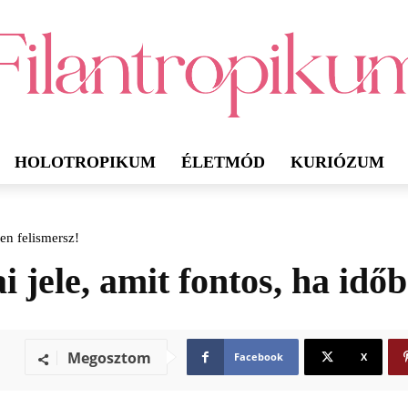
HOLOTROPIKUM
ÉLETMÓD
KURIÓZUM
ben felismersz!
 jele, amit fontos, ha időb
Megosztom
Facebook
X