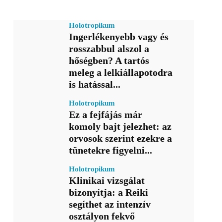
Holotropikum
Ingerlékenyebb vagy és
rosszabbul alszol a
hőségben? A tartós
meleg a lelkiállapotodra
is hatással...
Holotropikum
Ez a fejfájás már
komoly bajt jelezhet: az
orvosok szerint ezekre a
tünetekre figyelni...
Holotropikum
Klinikai vizsgálat
bizonyítja: a Reiki
segíthet az intenzív
osztályon fekvő