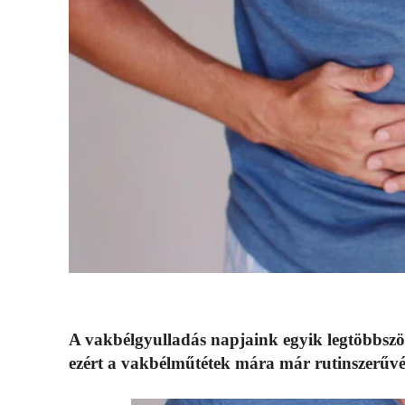
A vakbélgyulladás napjaink egyik legtöbbszö
ezért a vakbélműtétek mára már rutinszerűvé