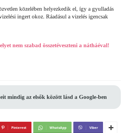
vetlen közelében helyezkedik el, így a gyulladás
izelési ingert okoz. Ráadásul a vizelés igencsak
elyet nem szabad összetéveszteni a nátháéval!
eit mindig az elsők között lásd a Google-ben
Pinterest
WhatsApp
Viber