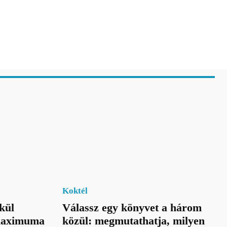
Koktél
kül
Válassz egy könyvet a három
 maximuma
közül: megmutathatja, milyen