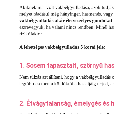
Akiknek már volt vakbélgyulladása, azok tudják,
melyet ráadásul még hányinger, hasmenés, vagy a
vakbélgyulladás akár életveszélyes gondokat 
észrevegyük, ha valami nincs rendben. Minél ha
rizikófaktor.
A lehetséges vakbélgyulladás 5 korai jele:
1. Sosem tapasztalt, szörnyű has
Nem túlzás azt állítani, hogy a vakbélgyulladás 
legtöbb esetben a köldöktől a has aljáig terjed, 
2. Étvágytalanság, émelygés és 