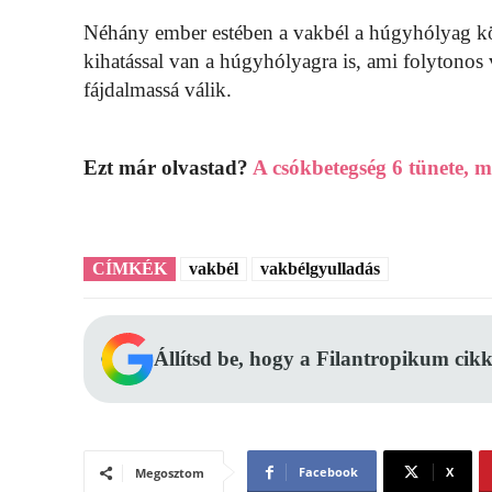
Néhány ember estében a vakbél a húgyhólyag köz
kihatással van a húgyhólyagra is, ami folytonos v
fájdalmassá válik.
Ezt már olvastad?
A csókbetegség 6 tünete, m
CÍMKÉK
vakbél
vakbélgyulladás
Állítsd be, hogy a Filantropikum cikk
Facebook
X
Megosztom