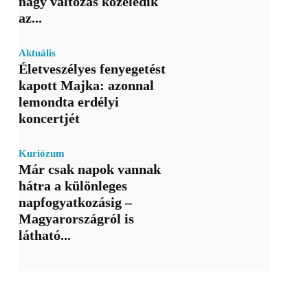
nagy változás közeledik
az...
Aktuális
Életveszélyes fenyegetést
kapott Majka: azonnal
lemondta erdélyi
koncertjét
Kuriózum
Már csak napok vannak
hátra a különleges
napfogyatkozásig –
Magyarországról is
látható...