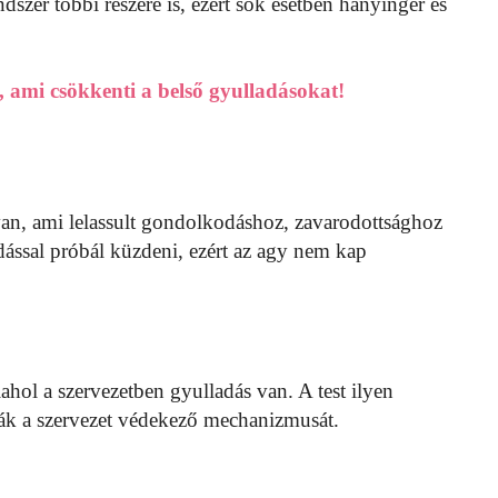
szer többi részére is, ezért sok esetben hányinger és
, ami csökkenti a belső gyulladásokat!
 van, ami lelassult gondolkodáshoz, zavarodottsághoz
adással próbál küzdeni, ezért az agy nem kap
lahol a szervezetben gyulladás van. A test ilyen
ják a szervezet védekező mechanizmusát.