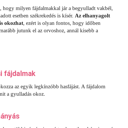
 hogy milyen fájdalmakkal jár a begyulladt vakbél,
dott esetben székrekedés is kísér.
Az elhanyagolt
is okozhat
, ezért is olyan fontos, hogy időben
marább jutunk el az orvoshoz, annál kisebb a
i fájdalmak
okozza az egyik legkínzóbb hasfájást. A fájdalom
amit a gyulladás okoz.
hányás