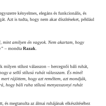
egyszerre kényelmes, elegáns és funkcionális, és
t. Azt is tudta, hogy nem akar díszítéseket, például
, mint amilyen én vagyok. Nem akartam, hogy
a”
– mondta
Razak
.
 milyen stílust válasszon – hercegnői báli ruhát,
ogy a sellő stílusú ruhát válasszam. És minél
 mert rájöttem, hogy azt reméltem, azt mondják,
rá, hogy báli ruha stílusú menyasszonyi ruhát
, és megtanulta az álmai ruhájának elkészítéséhez