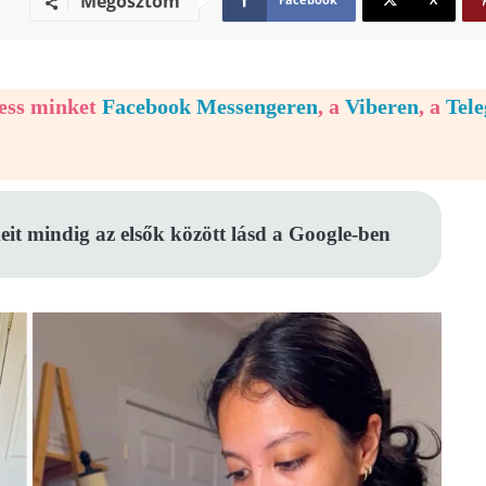
Megosztom
vess minket
Facebook Messengeren
, a
Viberen
, a
Tel
eit mindig az elsők között lásd a Google-ben