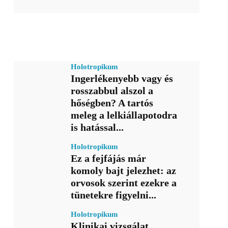
Holotropikum
Ingerlékenyebb vagy és
rosszabbul alszol a
hőségben? A tartós
meleg a lelkiállapotodra
is hatással...
Holotropikum
Ez a fejfájás már
komoly bajt jelezhet: az
orvosok szerint ezekre a
tünetekre figyelni...
Holotropikum
Klinikai vizsgálat