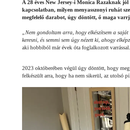
A 28 éves New Jersey-i Monica Razaknak jól m
kapcsolatban, milyen menyasszonyi ruhát sze
megfelelő darabot, úgy döntött, ő maga varr
„Nem gondoltam arra, hogy elkészítsem a saját
keresni, és semmi sem úgy nézett ki, ahogy elkép
aki hobbiból már évek óta foglalkozott varrással
2023 októberében végül úgy döntött, hogy megpr
felkészült arra, hogy ha nem sikerül, az utolsó pi