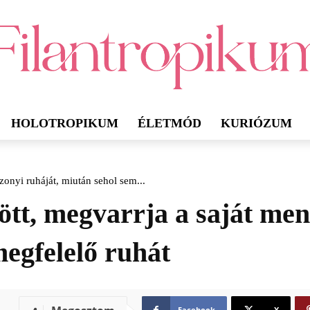
HOLOTROPIKUM
ÉLETMÓD
KURIÓZUM
onyi ruháját, miután sehol sem...
tt, megvarrja a saját men
megfelelő ruhát
Facebook
X