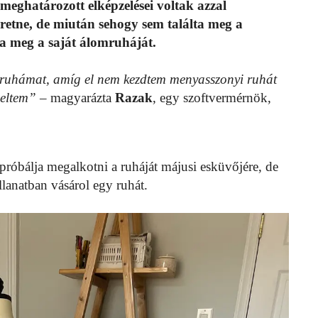
eghatározott elképzelései voltak azzal
retne, de miután sehogy sem találta meg a
ja meg a saját álomruháját.
 ruhámat, amíg el nem kezdtem menyasszonyi ruhát
zeltem”
– magyarázta
Razak
, egy szoftvermérnök,
.
óbálja megalkotni a ruháját májusi esküvőjére, de
llanatban vásárol egy ruhát.