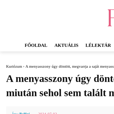
FŐOLDAL
AKTUÁLIS
LÉLEKTÁR
Kuriózum
A menyasszony úgy döntött, megvarrja a saját menyassz
A menyasszony úgy döntö
miután sehol sem talált 
2024-07-02
Írta:
Bellini