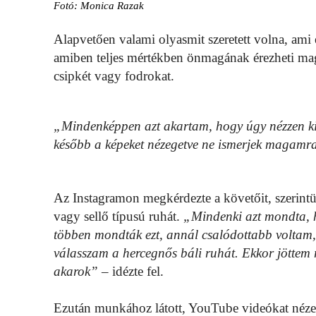
Fotó: Monica Razak
Alapvetően valami olyasmit szeretett volna, ami 
amiben teljes mértékben önmagának érezheti magá
csipkét vagy fodrokat.
„Mindenképpen azt akartam, hogy úgy nézzen ki
később a képeket nézegetve ne ismerjek magamr
Az Instagramon megkérdezte a követőit, szerintük
vagy sellő típusú ruhát.
„Mindenki azt mondta, h
többen mondták ezt, annál csalódottabb voltam,
válasszam a hercegnős báli ruhát. Ekkor jöttem 
akarok”
– idézte fel.
Ezután munkához látott, YouTube videókat nézett