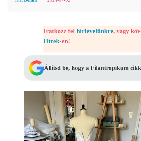
Iratkozz fel
hírlevelünkre
, vagy kö
Hírek
-en!
Állítsd be, hogy a Filantropikum cikk