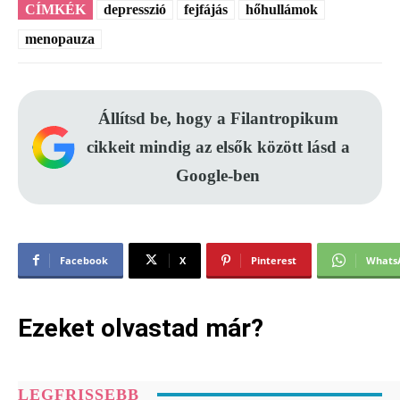
CÍMKÉK
depresszió
fejfájás
hőhullámok
menopauza
Állítsd be, hogy a Filantropikum
cikkeit mindig az elsők között lásd a
Google-ben
Facebook
X
Pinterest
Whats
Ezeket olvastad már?
LEGFRISSEBB