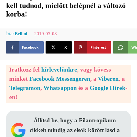
kell tudnod, mielőtt belépnél a változó
korba!
2019-03-08
Írta:
Bellini
Facebook
X
Pinterest
Wh
Iratkozz fel
hírlevelünkre
, vagy kövess
minket
Facebook Messengeren
, a
Viberen
, a
Telegramon
,
Whatsappon
és a
Google Hírek
-
en!
Állítsd be, hogy a Filantropikum
cikkeit mindig az elsők között lásd a