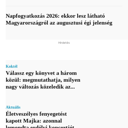
Napfogyatkozás 2026: ekkor lesz látható
Magyarországról az augusztusi égi jelenség
Hirdetés
Koktél
Válassz egy könyvet a három
közül: megmutathatja, milyen
nagy változás közeledik az...
Aktuális
Életveszélyes fenyegetést
kapott Majka: azonnal
lemondta erdélyi koncertjét