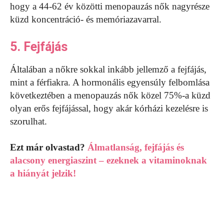
hogy a 44-62 év közötti menopauzás nők nagyrésze
küzd koncentráció- és memóriazavarral.
5. Fejfájás
Általában a nőkre sokkal inkább jellemző a fejfájás,
mint a férfiakra. A hormonális egyensúly felbomlása
következtében a menopauzás nők közel 75%-a küzd
olyan erős fejfájással, hogy akár kórházi kezelésre is
szorulhat.
Ezt már olvastad?
Álmatlanság, fejfájás és
alacsony energiaszint – ezeknek a vitaminoknak
a hiányát jelzik!