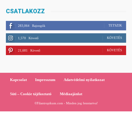
CSATLAKOZZ
TETSZIK
283,064
Rajongók
KÖVETÉS
1,570
Követő
KÖVETÉS
21,681
Követő
Kapcsolat
Impresszum
Adatvédelmi nyilatkozat
Süti – Cookie tájékoztató
Médiaajánlat
©Filantropikum.com - Minden jog fenntartva!