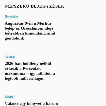
NÉPSZERŰ BEJEGYZÉSEK
Horoszkóp
Augusztus 9-én a Merkúr
belép az Oroszlánba: ideje
bátrabban kimondani, amit
gondolunk
Aktuális
2026-ban holdfény nélkül
érkezik a Perseidák
maximuma – így láthatod a
legtöbb hullócsillagot
Koktél
Válassz egy könyvet a három