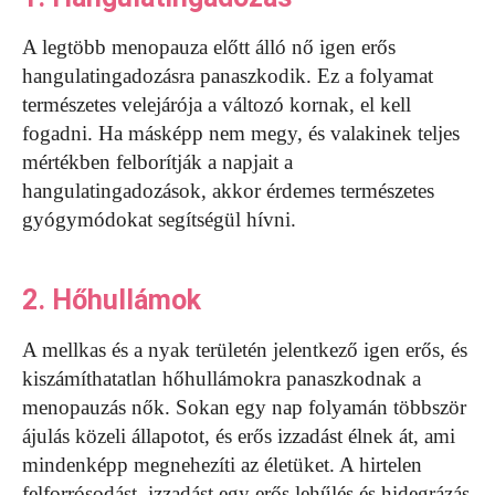
A legtöbb menopauza előtt álló nő igen erős
hangulatingadozásra panaszkodik. Ez a folyamat
természetes velejárója a változó kornak, el kell
fogadni. Ha másképp nem megy, és valakinek teljes
mértékben felborítják a napjait a
hangulatingadozások, akkor érdemes természetes
gyógymódokat segítségül hívni.
2. Hőhullámok
A mellkas és a nyak területén jelentkező igen erős, és
kiszámíthatatlan hőhullámokra panaszkodnak a
menopauzás nők. Sokan egy nap folyamán többször
ájulás közeli állapotot, és erős izzadást élnek át, ami
mindenképp megnehezíti az életüket. A hirtelen
felforrósodást, izzadást egy erős lehűlés és hidegrázás