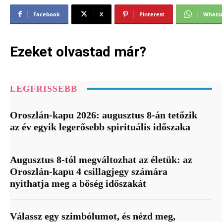
Facebook
X
Pinterest
Whats
Ezeket olvastad már?
LEGFRISSEBB
Oroszlán-kapu 2026: augusztus 8-án tetőzik
az év egyik legerősebb spirituális időszaka
Augusztus 8-tól megváltozhat az életük: az
Oroszlán-kapu 4 csillagjegy számára
nyithatja meg a bőség időszakát
Válassz egy szimbólumot, és nézd meg,