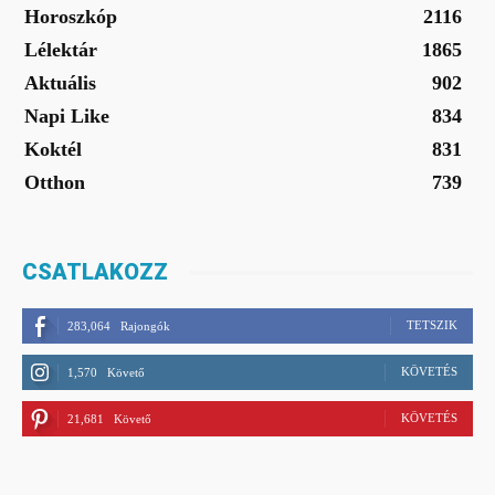
Horoszkóp
2116
Lélektár
1865
Aktuális
902
Napi Like
834
Koktél
831
Otthon
739
CSATLAKOZZ
TETSZIK
283,064
Rajongók
KÖVETÉS
1,570
Követő
KÖVETÉS
21,681
Követő