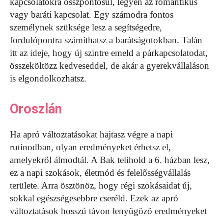
kapcsolatokra összpontosul, legyen az romantikus
vagy baráti kapcsolat. Egy számodra fontos
személynek szüksége lesz a segítségedre,
fordulópontra számíthatsz a barátságotokban. Talán
itt az ideje, hogy új szintre emeld a párkapcsolatodat,
összeköltözz kedveseddel, de akár a gyerekvállaláson
is elgondolkozhatsz.
Oroszlán
Ha apró változtatásokat hajtasz végre a napi
rutinodban, olyan eredményeket érhetsz el,
amelyekről álmodtál. A Bak telihold a 6. házban lesz,
ez a napi szokások, életmód és felelősségvállalás
területe. Arra ösztönöz, hogy régi szokásaidat új,
sokkal egészségesebbre cseréld. Ezek az apró
változtatások hosszú távon lenyűgöző eredményeket