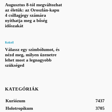
Augusztus 8-tól megváltozhat
az életük: az Oroszlán-kapu
4 csillagjegy számára
nyithatja meg a bőség
időszakát
Koktél
Válassz egy szimbólumot, és
nézd meg, milyen üzenetre
lehet most a legnagyobb
szükséged
KATEGÓRIÁK
Kuriózum
7437
Holotropikum
3705