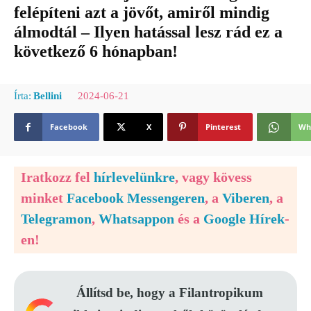
felépíteni azt a jövőt, amiről mindig
álmodtál – Ilyen hatással lesz rád ez a
következő 6 hónapban!
2024-06-21
Írta:
Bellini
Facebook
X
Pinterest
Wh
Iratkozz fel
hírlevelünkre
, vagy kövess
minket
Facebook Messengeren
, a
Viberen
, a
Telegramon
,
Whatsappon
és a
Google Hírek
-
en!
Állítsd be, hogy a Filantropikum