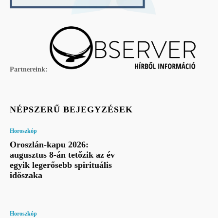
Partnereink:
NÉPSZERŰ BEJEGYZÉSEK
Horoszkóp
Oroszlán-kapu 2026:
augusztus 8-án tetőzik az év
egyik legerősebb spirituális
időszaka
Horoszkóp