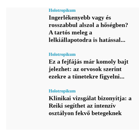
Holotropikum
Ingerlékenyebb vagy és
rosszabbul alszol a hőségben?
A tartós meleg a
lelkiállapotodra is hatással...
Holotropikum
Ez a fejfájás már komoly bajt
jelezhet: az orvosok szerint
ezekre a tünetekre figyelni...
Holotropikum
Klinikai vizsgálat bizonyítja: a
Reiki segíthet az intenzív
osztályon fekvő betegeknek