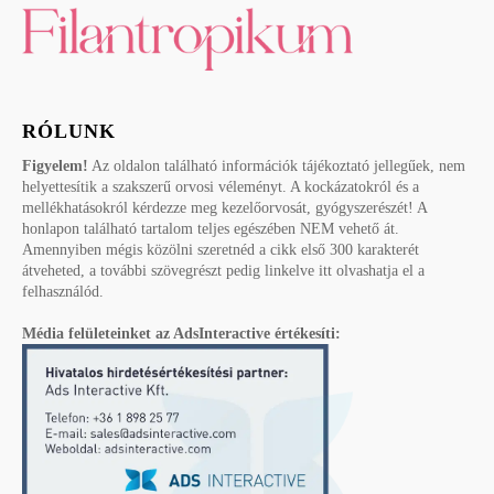
RÓLUNK
Figyelem!
Az oldalon található információk tájékoztató jellegűek, nem
helyettesítik a szakszerű orvosi véleményt. A kockázatokról és a
mellékhatásokról kérdezze meg kezelőorvosát, gyógyszerészét! A
honlapon található tartalom teljes egészében NEM vehető át.
Amennyiben mégis közölni szeretnéd a cikk első 300 karakterét
átveheted, a további szövegrészt pedig linkelve itt olvashatja el a
felhasználód.
Média felületeinket az AdsInteractive értékesíti: