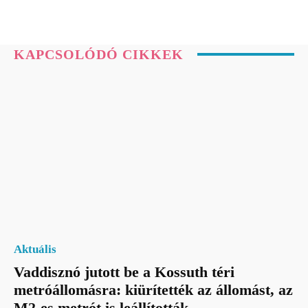
KAPCSOLÓDÓ CIKKEK
Aktuális
Vaddisznó jutott be a Kossuth téri
metróállomásra: kiürítették az állomást, az
M2-es metrót is leállították