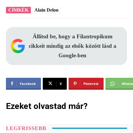
CÍMKÉK
Alain Delon
Állítsd be, hogy a Filantropikum
cikkeit mindig az elsők között lásd a
Google-ben
Facebook
X
Pinterest
Whats
Ezeket olvastad már?
LEGFRISSEBB