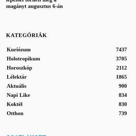
magányt augusztus 6-án
KATEGÓRIÁK
Kuriózum
7437
Holotropikum
3705
Horoszkóp
2112
Lélektár
1865
Aktuális
900
Napi Like
834
Koktél
830
Otthon
739