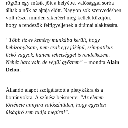
rögtön egy másik jött a helyébe, valósággal sorba
álltak a nők az ajtaja előtt. Nagyon sok szenvedésben
volt része, minden sikeréért meg kellett küzdjön,
hogy a rendezők felfigyeljenek a drámai alakítására.
“Több tíz év kemény munkába került, hogy
bebizonyítsam, nem csak egy jóképű, szimpatikus
fickó vagyok, hanem tehetséggel is rendelkezem.
Nehéz harc volt, de végül győztem”
– mondta
Alain
Delon
.
Állandó alapot szolgáltatott a pletykákra és a
botrányokra. A színész beismerte:
“Az életem
története annyira valószínűtlen, hogy egyetlen
újságíró sem tudja megírni”
.