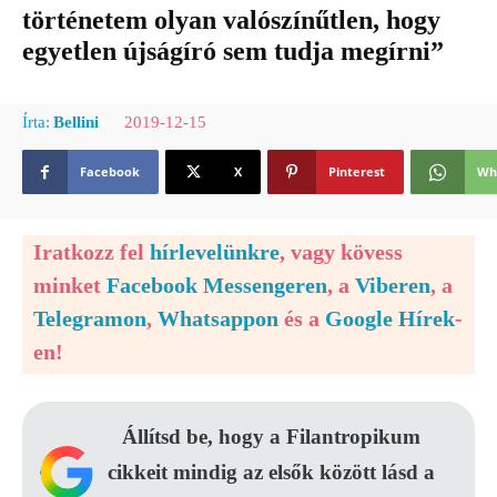
történetem olyan valószínűtlen, hogy
egyetlen újságíró sem tudja megírni”
2019-12-15
Írta:
Bellini
Facebook
X
Pinterest
Wh
Iratkozz fel
hírlevelünkre
, vagy kövess
minket
Facebook Messengeren
, a
Viberen
, a
Telegramon
,
Whatsappon
és a
Google Hírek
-
en!
Állítsd be, hogy a Filantropikum
cikkeit mindig az elsők között lásd a