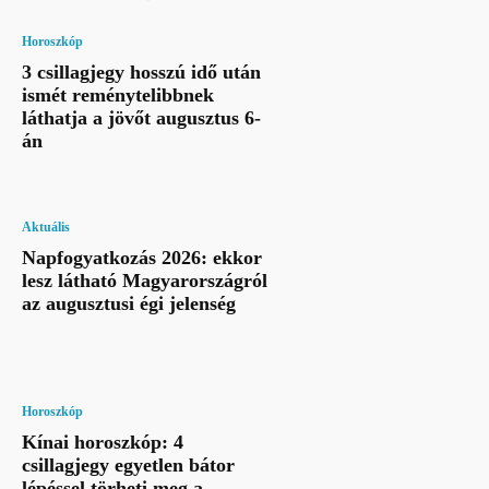
Horoszkóp
3 csillagjegy hosszú idő után
ismét reménytelibbnek
láthatja a jövőt augusztus 6-
án
Aktuális
Napfogyatkozás 2026: ekkor
lesz látható Magyarországról
az augusztusi égi jelenség
Horoszkóp
Kínai horoszkóp: 4
csillagjegy egyetlen bátor
lépéssel törheti meg a