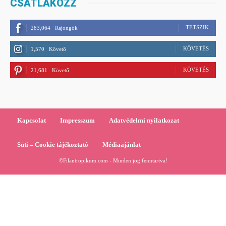
CSATLAKOZZ
TETSZIK
283,064
Rajongók
KÖVETÉS
1,570
Követő
KÖVETÉS
21,681
Követő
Kapcsolat
Impresszum
Adatvédelmi nyilatkozat
Süti – Cookie tájékoztató
Médiaajánlat
©Filantropikum.com - Minden jog fenntartva!