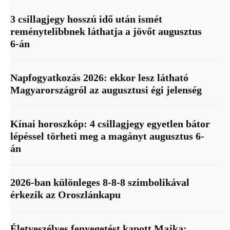
3 csillagjegy hosszú idő után ismét
reménytelibbnek láthatja a jövőt augusztus
6-án
Napfogyatkozás 2026: ekkor lesz látható
Magyarországról az augusztusi égi jelenség
Kínai horoszkóp: 4 csillagjegy egyetlen bátor
lépéssel törheti meg a magányt augusztus 6-
án
2026-ban különleges 8-8-8 szimbolikával
érkezik az Oroszlánkapu
Életveszélyes fenyegetést kapott Majka: