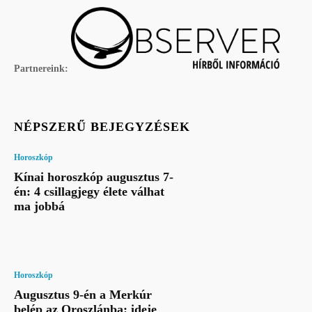
Partnereink:
NÉPSZERŰ BEJEGYZÉSEK
Horoszkóp
Kínai horoszkóp augusztus 7-
én: 4 csillagjegy élete válhat
ma jobbá
Horoszkóp
Augusztus 9-én a Merkúr
belép az Oroszlánba: ideje