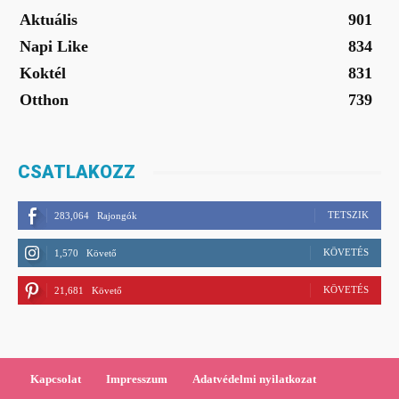
Aktuális
901
Napi Like
834
Koktél
831
Otthon
739
CSATLAKOZZ
TETSZIK
283,064
Rajongók
KÖVETÉS
1,570
Követő
KÖVETÉS
21,681
Követő
Kapcsolat
Impresszum
Adatvédelmi nyilatkozat