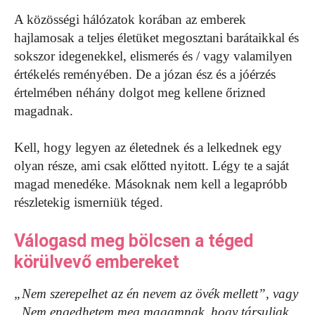
A közösségi hálózatok korában az emberek
hajlamosak a teljes életüket megosztani barátaikkal és
sokszor idegenekkel, elismerés és / vagy valamilyen
értékelés reményében. De a józan ész és a jóérzés
értelmében néhány dolgot meg kellene őrizned
magadnak.
Kell, hogy legyen az életednek és a lelkednek egy
olyan része, ami csak előtted nyitott. Légy te a saját
magad menedéke. Másoknak nem kell a legapróbb
részletekig ismerniük téged.
Válogasd meg bölcsen a téged
körülvevő embereket
„Nem szerepelhet az én nevem az övék mellett”, vagy
„Nem engedhetem meg magamnak, hogy társuljak