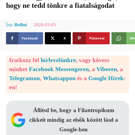
hogy ne tedd tönkre a fiatalságodat
2020-03-05
Írta:
Bellini
Facebook
X
Pinterest
Wh
Iratkozz fel
hírlevelünkre
, vagy kövess
minket
Facebook Messengeren
, a
Viberen
, a
Telegramon
,
Whatsappon
és a
Google Hírek
-
en!
Állítsd be, hogy a Filantropikum
cikkeit mindig az elsők között lásd a
Google-ben