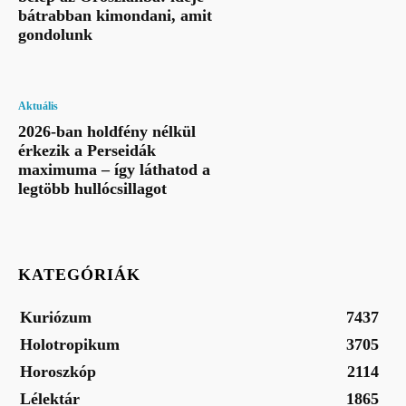
bátrabban kimondani, amit
gondolunk
Aktuális
2026-ban holdfény nélkül
érkezik a Perseidák
maximuma – így láthatod a
legtöbb hullócsillagot
KATEGÓRIÁK
Kuriózum
7437
Holotropikum
3705
Horoszkóp
2114
Lélektár
1865