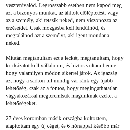
vesztenivalód. Legrosszabb esetben nem kapod meg
azt a bizonyos munkát, az áhított előléptetést, vagy
az a személy, aki tetszik neked, nem viszonozza az
érzéseidet. Csak mozgásba kell lendülnöd, és
megtalálnod azt a személyt, aki igent mondana
neked.
Miután megtanultam ezt a leckét, megtanultam, hogy
kockázatot kell vállalnom, és biztos voltam benne,
hogy valamilyen módon sikerrel járok. Az igazság
az, hogy a sarkon túl mindig vár ránk egy újabb
lehetőség, csak az a fontos, hogy megingathatatlan
vágyakozással megteremtsük magunknak ezeket a
lehetőségeket.
27 éves koromban másik országba költöztem,
alapítottam egy új céget, és 6 hónappal később már