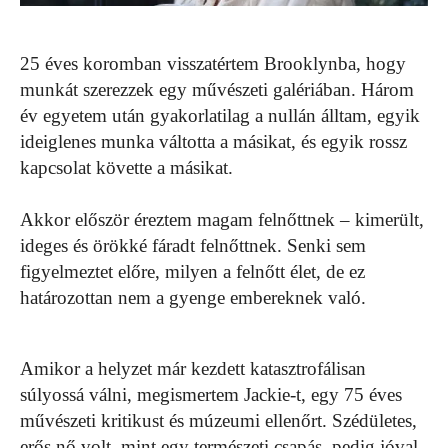
25 éves koromban visszatértem Brooklynba, hogy
munkát szerezzek egy művészeti galériában. Három
év egyetem után gyakorlatilag a nullán álltam, egyik
ideiglenes munka váltotta a másikat, és egyik rossz
kapcsolat követte a másikat.
Akkor először éreztem magam felnőttnek – kimerült,
ideges és örökké fáradt felnőttnek. Senki sem
figyelmeztet előre, milyen a felnőtt élet, de ez
határozottan nem a gyenge embereknek való.
Amikor a helyzet már kezdett katasztrofálisan
súlyossá válni, megismertem Jackie-t, egy 75 éves
művészeti kritikust és múzeumi ellenőrt. Szédületes,
erős nő volt, mint egy természeti csapás, pedig jóval