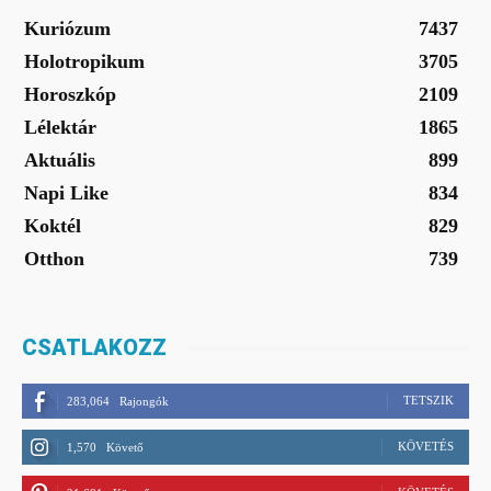
Kuriózum
7437
Holotropikum
3705
Horoszkóp
2109
Lélektár
1865
Aktuális
899
Napi Like
834
Koktél
829
Otthon
739
CSATLAKOZZ
TETSZIK
283,064
Rajongók
KÖVETÉS
1,570
Követő