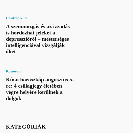
Holotropikum
A szemmozgás és az izzadás
is hordozhat jeleket a
depresszióról – mesterséges
intelligenciával vizsgálják
őket
Kuriózum
Kínai horoszkóp augusztus 5-
re: 4 csillagjegy életében
végre helyére kerülnek a
dolgok
KATEGÓRIÁK