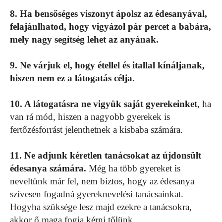
8. Ha bensőséges viszonyt ápolsz az édesanyával,
felajánlhatod, hogy vigyázol pár percet a babára,
mely nagy segítség lehet az anyának.
9. Ne várjuk el, hogy étellel és itallal kínáljanak,
hiszen nem ez a látogatás célja.
10. A látogatásra ne vigyük saját gyerekeinket
, ha
van rá mód, hiszen a nagyobb gyerekek is
fertőzésforrást jelenthetnek a kisbaba számára.
11. Ne adjunk kéretlen tanácsokat az újdonsült
édesanya számára.
Még ha több gyereket is
neveltünk már fel, nem biztos, hogy az édesanya
szívesen fogadná gyereknevelési tanácsainkat.
Hogyha szüksége lesz majd ezekre a tanácsokra,
akkor ő maga fogja kérni tőlünk.