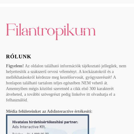
RÓLUNK
Figyelem!
Az oldalon található információk tájékoztató jellegűek, nem
helyettesítik a szakszerű orvosi véleményt. A kockázatokról és a
mellékhatásokról kérdezze meg kezelőorvosát, gyógyszerészét! A
honlapon található tartalom teljes egészében NEM vehető át.
Amennyiben mégis közölni szeretnéd a cikk első 300 karakterét
átveheted, a további szövegrészt pedig linkelve itt olvashatja el a
felhasználód.
Média felületeinket az AdsInteractive értékesíti: