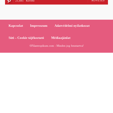
KÖVETÉS
21,681
Követő
Kapcsolat
Impresszum
Adatvédelmi nyilatkozat
Süti – Cookie tájékoztató
Médiaajánlat
©Filantropikum.com - Minden jog fenntartva!