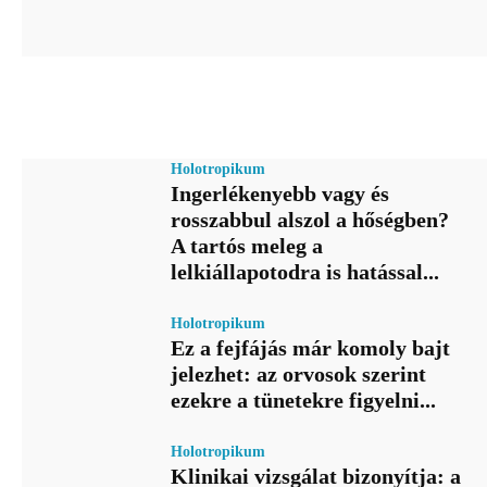
Holotropikum
Ingerlékenyebb vagy és
rosszabbul alszol a hőségben?
A tartós meleg a
lelkiállapotodra is hatással...
Holotropikum
Ez a fejfájás már komoly bajt
jelezhet: az orvosok szerint
ezekre a tünetekre figyelni...
Holotropikum
Klinikai vizsgálat bizonyítja: a