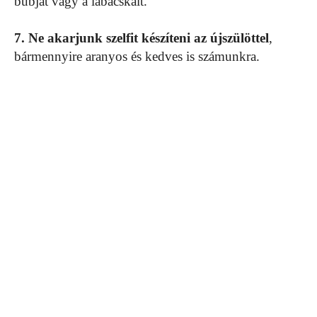
búbját vagy a lábacskáit.
7. Ne akarjunk szelfit készíteni az újszülöttel
,
bármennyire aranyos és kedves is számunkra.