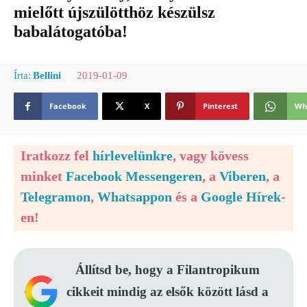
mielőtt újszülötthöz készülsz
babalátogatóba!
2019-01-09
Írta:
Bellini
Facebook
X
Pinterest
Wh
Iratkozz fel
hírlevelünkre
, vagy kövess
minket
Facebook Messengeren
, a
Viberen
, a
Telegramon
,
Whatsappon
és a
Google Hírek
-
en!
Állítsd be, hogy a Filantropikum
cikkeit mindig az elsők között lásd a