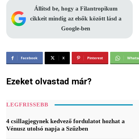
Állítsd be, hogy a Filantropikum
cikkeit mindig az elsők között lásd a
Google-ben
Facebook
X
Pinterest
Whats
Ezeket olvastad már?
LEGFRISSEBB
4 csillagjegynek kedvező fordulatot hozhat a
Vénusz utolsó napja a Szűzben