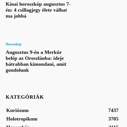
Kínai horoszkóp augusztus 7-
én: 4 csillagjegy élete válhat
ma jobbá
Horoszkóp
Augusztus 9-én a Merkúr
belép az Oroszlánba: ideje
bátrabban kimondani, amit
gondolunk
KATEGÓRIÁK
Kuriózum
7437
Holotropikum
3705