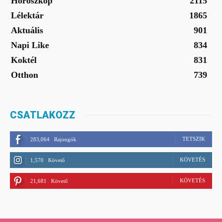
Horoszkóp
2115
Lélektár
1865
Aktuális
901
Napi Like
834
Koktél
831
Otthon
739
CSATLAKOZZ
TETSZIK
283,064
Rajongók
KÖVETÉS
1,570
Követő
KÖVETÉS
21,681
Követő