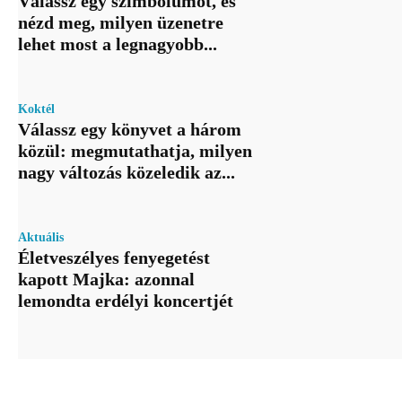
Válassz egy szimbólumot, és
nézd meg, milyen üzenetre
lehet most a legnagyobb...
Koktél
Válassz egy könyvet a három
közül: megmutathatja, milyen
nagy változás közeledik az...
Aktuális
Életveszélyes fenyegetést
kapott Majka: azonnal
lemondta erdélyi koncertjét