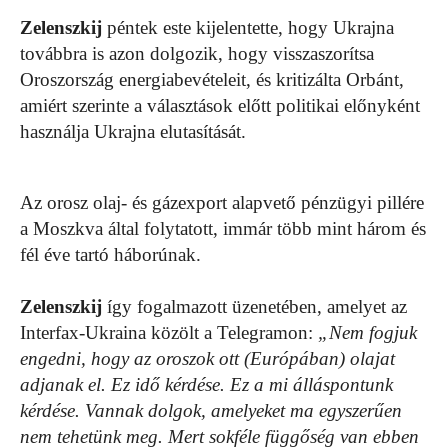
Zelenszkij
péntek este kijelentette, hogy Ukrajna
továbbra is azon dolgozik, hogy visszaszorítsa
Oroszország energiabevételeit, és kritizálta Orbánt,
amiért szerinte a választások előtt politikai előnyként
használja Ukrajna elutasítását.
Az orosz olaj- és gázexport alapvető pénzügyi pillére
a Moszkva által folytatott, immár több mint három és
fél éve tartó háborúnak.
Zelenszkij
így fogalmazott üzenetében, amelyet az
Interfax-Ukraina közölt a Telegramon:
„Nem fogjuk
engedni, hogy az oroszok ott (Európában) olajat
adjanak el. Ez idő kérdése. Ez a mi álláspontunk
kérdése. Vannak dolgok, amelyeket ma egyszerűen
nem tehetünk meg. Mert sokféle függőség van ebben