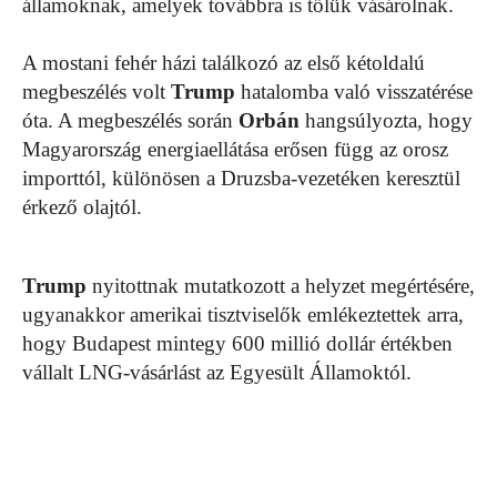
államoknak, amelyek továbbra is tőlük vásárolnak.
A mostani fehér házi találkozó az első kétoldalú
megbeszélés volt
Trump
hatalomba való visszatérése
óta. A megbeszélés során
Orbán
hangsúlyozta, hogy
Magyarország energiaellátása erősen függ az orosz
importtól, különösen a Druzsba-vezetéken keresztül
érkező olajtól.
Trump
nyitottnak mutatkozott a helyzet megértésére,
ugyanakkor amerikai tisztviselők emlékeztettek arra,
hogy Budapest mintegy 600 millió dollár értékben
vállalt LNG-vásárlást az Egyesült Államoktól.