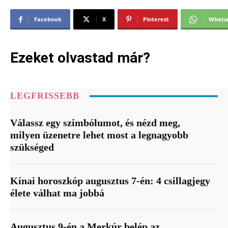
Facebook
X
Pinterest
Whats
Ezeket olvastad már?
LEGFRISSEBB
Válassz egy szimbólumot, és nézd meg,
milyen üzenetre lehet most a legnagyobb
szükséged
Kínai horoszkóp augusztus 7-én: 4 csillagjegy
élete válhat ma jobbá
Augusztus 9-én a Merkúr belép az