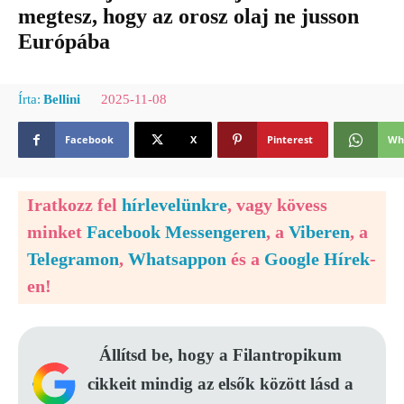
megtesz, hogy az orosz olaj ne jusson
Európába
2025-11-08
Írta:
Bellini
Facebook
X
Pinterest
Wh
Iratkozz fel
hírlevelünkre
, vagy kövess
minket
Facebook Messengeren
, a
Viberen
, a
Telegramon
,
Whatsappon
és a
Google Hírek
-
en!
Állítsd be, hogy a Filantropikum
cikkeit mindig az elsők között lásd a