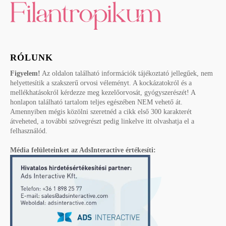
RÓLUNK
Figyelem!
Az oldalon található információk tájékoztató jellegűek, nem
helyettesítik a szakszerű orvosi véleményt. A kockázatokról és a
mellékhatásokról kérdezze meg kezelőorvosát, gyógyszerészét! A
honlapon található tartalom teljes egészében NEM vehető át.
Amennyiben mégis közölni szeretnéd a cikk első 300 karakterét
átveheted, a további szövegrészt pedig linkelve itt olvashatja el a
felhasználód.
Média felületeinket az AdsInteractive értékesíti: