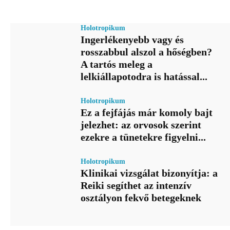
Holotropikum
Ingerlékenyebb vagy és
rosszabbul alszol a hőségben?
A tartós meleg a
lelkiállapotodra is hatással...
Holotropikum
Ez a fejfájás már komoly bajt
jelezhet: az orvosok szerint
ezekre a tünetekre figyelni...
Holotropikum
Klinikai vizsgálat bizonyítja: a
Reiki segíthet az intenzív
osztályon fekvő betegeknek