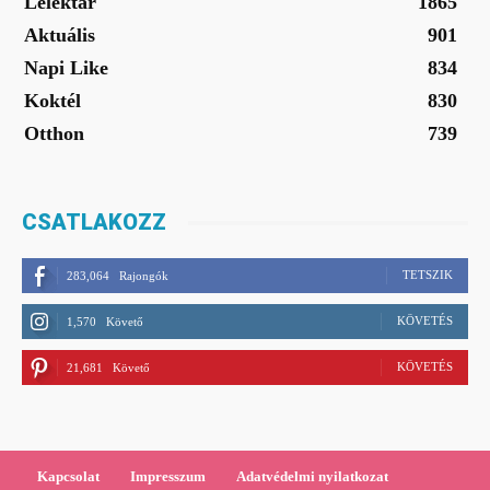
Lélektár
1865
Aktuális
901
Napi Like
834
Koktél
830
Otthon
739
CSATLAKOZZ
TETSZIK
283,064
Rajongók
KÖVETÉS
1,570
Követő
KÖVETÉS
21,681
Követő
Kapcsolat
Impresszum
Adatvédelmi nyilatkozat