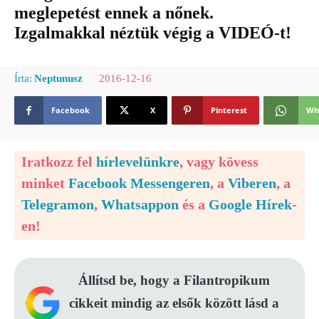
meglepetést ennek a nőnek.
Izgalmakkal néztük végig a VIDEÓ-t!
2016-12-16
Írta:
Neptunusz
Facebook
X
Pinterest
Wh
Iratkozz fel
hírlevelünkre
, vagy kövess
minket
Facebook Messengeren
, a
Viberen
, a
Telegramon
,
Whatsappon
és a
Google Hírek
-
en!
Állítsd be, hogy a Filantropikum
cikkeit mindig az elsők között lásd a