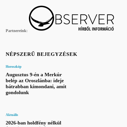
Partnereink:
NÉPSZERŰ BEJEGYZÉSEK
Horoszkóp
Augusztus 9-én a Merkúr
belép az Oroszlánba: ideje
bátrabban kimondani, amit
gondolunk
Aktuális
2026-ban holdfény nélkül