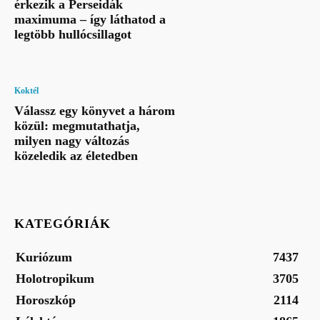
érkezik a Perseidák
maximuma – így láthatod a
legtöbb hullócsillagot
Koktél
Válassz egy könyvet a három
közül: megmutathatja,
milyen nagy változás
közeledik az életedben
KATEGÓRIÁK
Kuriózum
7437
Holotropikum
3705
Horoszkóp
2114