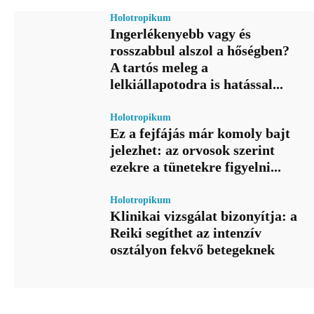
Holotropikum
Ingerlékenyebb vagy és
rosszabbul alszol a hőségben?
A tartós meleg a
lelkiállapotodra is hatással...
Holotropikum
Ez a fejfájás már komoly bajt
jelezhet: az orvosok szerint
ezekre a tünetekre figyelni...
Holotropikum
Klinikai vizsgálat bizonyítja: a
Reiki segíthet az intenzív
osztályon fekvő betegeknek