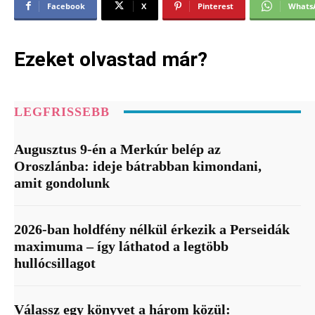
Facebook
X
Pinterest
Whats
Ezeket olvastad már?
LEGFRISSEBB
Augusztus 9-én a Merkúr belép az
Oroszlánba: ideje bátrabban kimondani,
amit gondolunk
2026-ban holdfény nélkül érkezik a Perseidák
maximuma – így láthatod a legtöbb
hullócsillagot
Válassz egy könyvet a három közül: