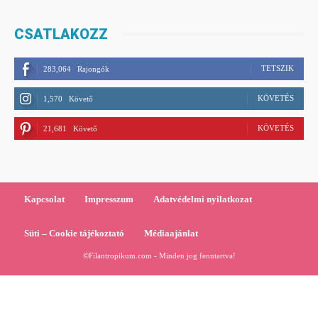
CSATLAKOZZ
TETSZIK
283,064
Rajongók
KÖVETÉS
1,570
Követő
KÖVETÉS
21,681
Követő
Kapcsolat
Impresszum
Adatvédelmi nyilatkozat
Süti – Cookie tájékoztató
Médiaajánlat
©Filantropikum.com - Minden jog fenntartva!