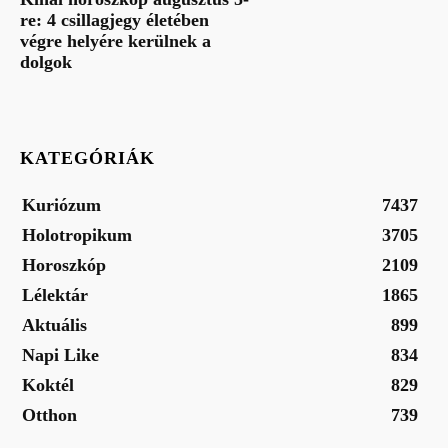
re: 4 csillagjegy életében
végre helyére kerülnek a
dolgok
KATEGÓRIÁK
Kuriózum
7437
Holotropikum
3705
Horoszkóp
2109
Lélektár
1865
Aktuális
899
Napi Like
834
Koktél
829
Otthon
739