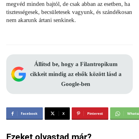
megvéd minden bajtól, de csak abban az esetben, ha
tisztességesek, becsületesek vagyunk, és szándékosan
nem akarunk ártani senkinek.
Állítsd be, hogy a Filantropikum
cikkeit mindig az elsők között lásd a
Google-ben
Facebook
X
Pinterest
Whats
Ezeket olvastad már?