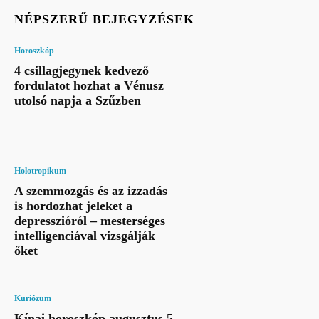
NÉPSZERŰ BEJEGYZÉSEK
Horoszkóp
4 csillagjegynek kedvező
fordulatot hozhat a Vénusz
utolsó napja a Szűzben
Holotropikum
A szemmozgás és az izzadás
is hordozhat jeleket a
depresszióról – mesterséges
intelligenciával vizsgálják
őket
Kuriózum
Kínai horoszkóp augusztus 5-