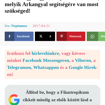
melyik Arkangyal segítségére van most
szükséged!
2017-04-21
Írta:
Neptunusz
Facebook
X
Pinterest
Wh
Iratkozz fel
hírlevelünkre
, vagy kövess
minket
Facebook Messengeren
, a
Viberen
, a
Telegramon
,
Whatsappon
és a
Google Hírek
-
en!
Állítsd be, hogy a Filantropikum
cikkeit mindig az elsők között lásd a