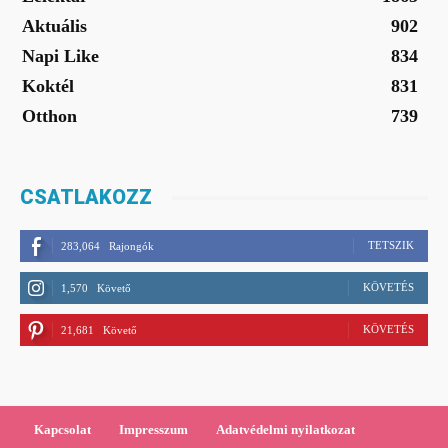
Aktuális
902
Napi Like
834
Koktél
831
Otthon
739
CSATLAKOZZ
TETSZIK
283,064
Rajongók
KÖVETÉS
1,570
Követő
KÖVETÉS
21,681
Követő
Kapcsolat
Impresszum
Adatvédelmi nyilatkozat