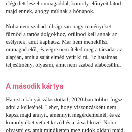
elégedett leszel önmagaddal, komoly előnyeit látod
majd ennek, ahogy múlnak a hónapok.
Noha nem szabad túlságosan nagy reményeket
fűznöd a tartós dolgokhoz, örülnöd kell annak az
esélynek, amit kaphatsz. Már nem menekülsz
önmagad elől, és végre nem ítéled meg a társadat az
alapján, amit a saját elméd vetít ki rá. Ez hatalmas
teljesítmény, olyasmi, amit nem szabad alábecsülni.
A második kártya
Ha ezt a kártyát választottad, 2020-ban többet fogsz
adni a kelleténél. Lehet, hogy viszonzásként nem
kapsz majd annyit, amennyit megérdemelnél, és ez
komoly éket vethet közéd és a társad közé. Noha
olyasmi ez, amit mindketten meg tudok oldani majd,