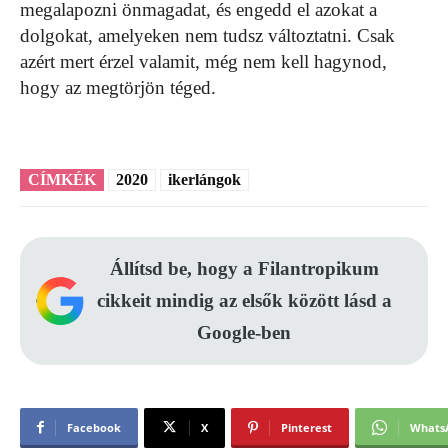
megalapozni önmagadat, és engedd el azokat a
dolgokat, amelyeken nem tudsz változtatni. Csak
azért mert érzel valamit, még nem kell hagynod,
hogy az megtörjön téged.
CÍMKÉK
2020
ikerlángok
Állítsd be, hogy a Filantropikum
cikkeit mindig az elsők között lásd a
Google-ben
Facebook
X
Pinterest
Whats