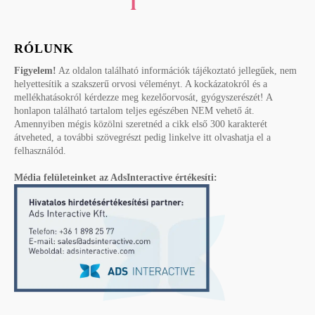
RÓLUNK
Figyelem!
Az oldalon található információk tájékoztató jellegűek, nem
helyettesítik a szakszerű orvosi véleményt. A kockázatokról és a
mellékhatásokról kérdezze meg kezelőorvosát, gyógyszerészét! A
honlapon található tartalom teljes egészében NEM vehető át.
Amennyiben mégis közölni szeretnéd a cikk első 300 karakterét
átveheted, a további szövegrészt pedig linkelve itt olvashatja el a
felhasználód.
Média felületeinket az AdsInteractive értékesíti: