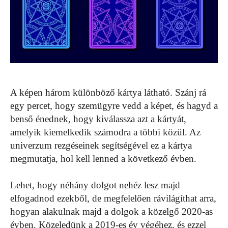
A képen három különböző kártya látható. Szánj rá
egy percet, hogy szemügyre vedd a képet, és hagyd a
benső énednek, hogy kiválassza azt a kártyát,
amelyik kiemelkedik számodra a többi közül. Az
univerzum rezgéseinek segítségével ez a kártya
megmutatja, hol kell lenned a következő évben.
Lehet, hogy néhány dolgot nehéz lesz majd
elfogadnod ezekből, de megfelelően rávilágíthat arra,
hogyan alakulnak majd a dolgok a közelgő 2020-as
évben. Közeledünk a 2019-es év végéhez, és ezzel