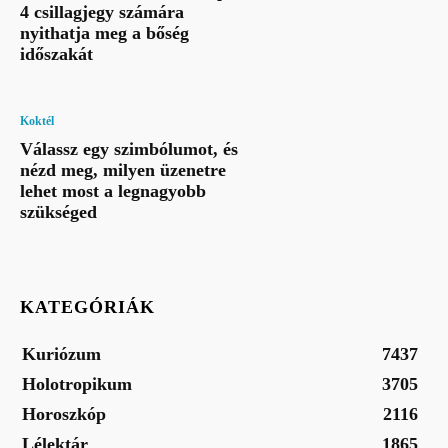
4 csillagjegy számára
nyithatja meg a bőség
időszakát
Koktél
Válassz egy szimbólumot, és
nézd meg, milyen üzenetre
lehet most a legnagyobb
szükséged
KATEGÓRIÁK
Kuriózum
7437
Holotropikum
3705
Horoszkóp
2116
Lélektár
1865