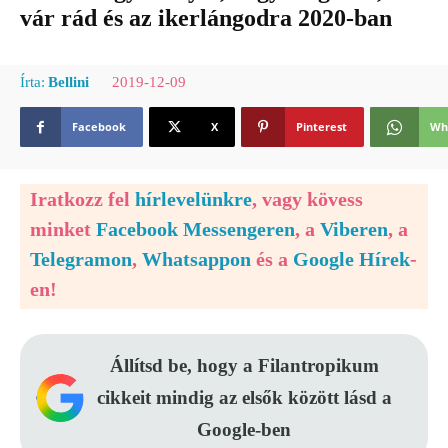
vár rád és az ikerlángodra 2020-ban
2019-12-09
Írta:
Bellini
Facebook
X
Pinterest
Wh
Iratkozz fel
hírlevelünkre
, vagy kövess
minket
Facebook Messengeren
, a
Viberen
, a
Telegramon
,
Whatsappon
és a
Google Hírek
-
en!
Állítsd be, hogy a Filantropikum
cikkeit mindig az elsők között lásd a
Google-ben