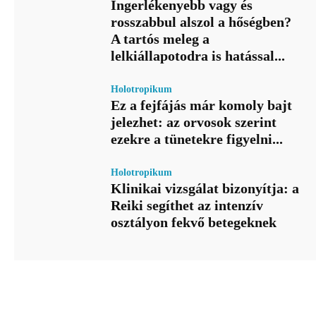
Ingerlékenyebb vagy és
rosszabbul alszol a hőségben?
A tartós meleg a
lelkiállapotodra is hatással...
Holotropikum
Ez a fejfájás már komoly bajt
jelezhet: az orvosok szerint
ezekre a tünetekre figyelni...
Holotropikum
Klinikai vizsgálat bizonyítja: a
Reiki segíthet az intenzív
osztályon fekvő betegeknek