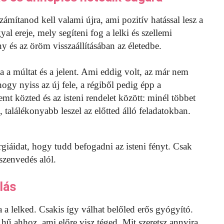
zámítanod kell valami újra, ami pozitív hatással lesz a
yal ereje, mely segíteni fog a lelki és szellemi
y és az öröm visszaállításában az életedbe.
 a múltat és a jelent. Ami eddig volt, az már nem
hogy nyiss az új fele, a régiből pedig épp a
mt közted és az isteni rendelet között: minél többet
 találékonyabb leszel az előtted álló feladatokban.
rgiáidat, hogy tudd befogadni az isteni fényt. Csak
 szenvedés alól.
lás
a a lelked. Csakis így válhat belőled erős gyógyító.
 hű ahhoz, ami előre visz téged. Mit szeretsz annyira,