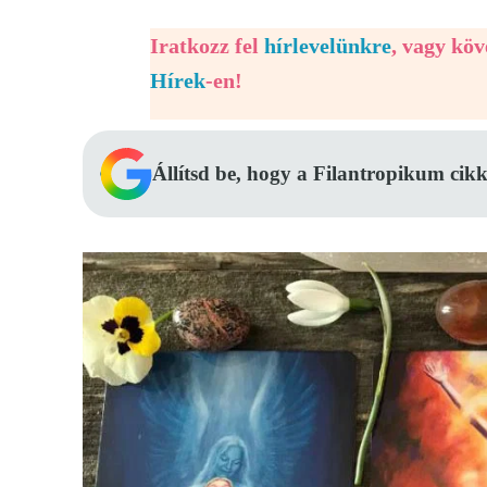
Iratkozz fel
hírlevelünkre
, vagy kö
Hírek
-en!
Állítsd be, hogy a Filantropikum cikk