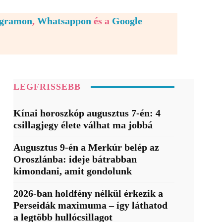
egramon
,
Whatsappon
és a
Google
LEGFRISSEBB
Kínai horoszkóp augusztus 7-én: 4
csillagjegy élete válhat ma jobbá
Augusztus 9-én a Merkúr belép az
Oroszlánba: ideje bátrabban
kimondani, amit gondolunk
2026-ban holdfény nélkül érkezik a
Perseidák maximuma – így láthatod
a legtöbb hullócsillagot