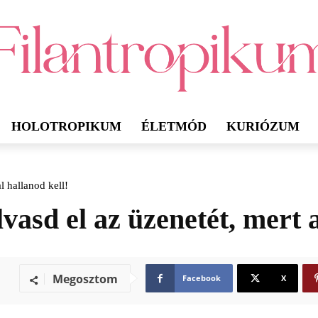
HOLOTROPIKUM
ÉLETMÓD
KURIÓZUM
l hallanod kell!
lvasd el az üzenetét, mert 
Megosztom
Facebook
X