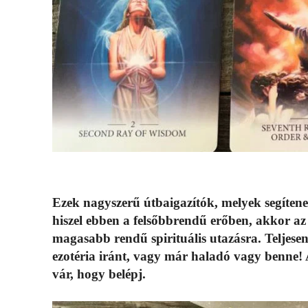
Ezek nagyszerű útbaigazítók, melyek segítenek
hiszel ebben a felsőbbrendű erőben, akkor az e
magasabb rendű spirituális utazásra. Teljese
ezotéria iránt, vagy már haladó vagy benne! A 
vár, hogy belépj.