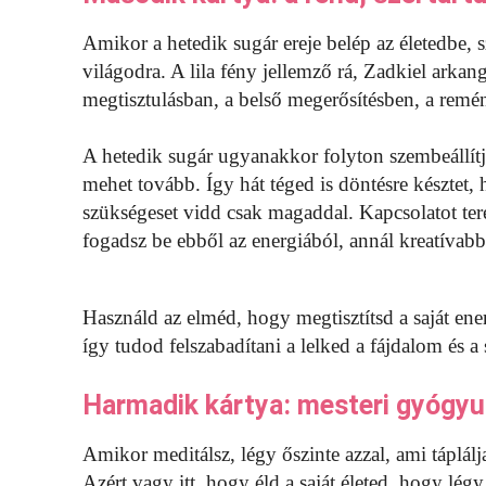
Amikor a hetedik sugár ereje belép az életedbe, s
világodra. A lila fény jellemző rá, Zadkiel arkang
megtisztulásban, a belső megerősítésben, a remén
A hetedik sugár ugyanakkor folyton szembeállítja
mehet tovább. Így hát téged is döntésre késztet, 
szükségeset vidd csak magaddal. Kapcsolatot tere
fogadsz be ebből az energiából, annál kreatívabb,
Használd az elméd, hogy megtisztítsd a saját ene
így tudod felszabadítani a lelked a fájdalom és a
Harmadik kártya: mesteri gyógyu
Amikor meditálsz, légy őszinte azzal, ami táplálj
Azért vagy itt, hogy éld a saját életed, hogy légy