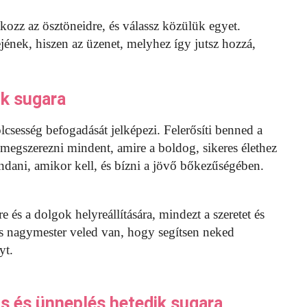
kozz az ösztöneidre, és válassz közülük egyet.
ének, hiszen az üzenet, melyhez így jutsz hozzá,
ik sugara
csesség befogadását jelképezi. Felerősíti benned a
 megszerezni mindent, amire a boldog, sikeres élethez
ani, amikor kell, és bízni a jövő bőkezűségében.
 és a dolgok helyreállítására, mindezt a szeretet és
lis nagymester veled van, hogy segítsen neked
yt.
ás és ünneplés hetedik sugara