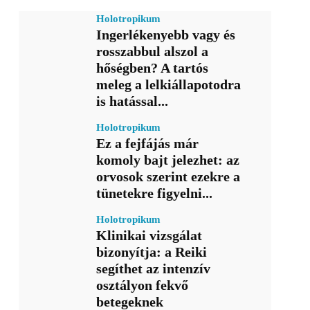
Holotropikum
Ingerlékenyebb vagy és
rosszabbul alszol a
hőségben? A tartós
meleg a lelkiállapotodra
is hatással...
Holotropikum
Ez a fejfájás már
komoly bajt jelezhet: az
orvosok szerint ezekre a
tünetekre figyelni...
Holotropikum
Klinikai vizsgálat
bizonyítja: a Reiki
segíthet az intenzív
osztályon fekvő
betegeknek