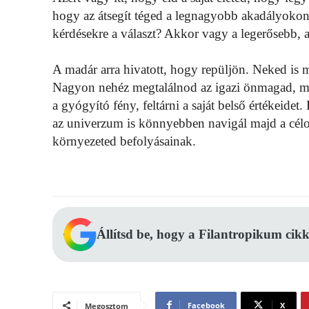
hogy az átsegít téged a legnagyobb akadályokon?
kérdésekre a választ? Akkor vagy a legerősebb, a
A madár arra hivatott, hogy repüljön. Neked is m
Nagyon nehéz megtalálnod az igazi önmagad, mí
a gyógyító fény, feltárni a saját belső értékeide
az univerzum is könnyebben navigál majd a célod 
környezeted befolyásainak.
Állítsd be, hogy a Filantropikum cikk
Facebook
X
Megosztom