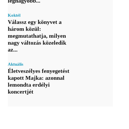
legnagyobb...
Koktél
Válassz egy könyvet a
három közül:
megmutathatja, milyen
nagy változás közeledik
az...
Aktuális
Életveszélyes fenyegetést
kapott Majka: azonnal
lemondta erdélyi
koncertjét