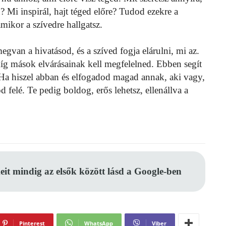
 Mi inspirál, hajt téged előre? Tudod ezekre a
mikor a szívedre hallgatsz.
egvan a hivatásod, és a szíved fogja elárulni, mi az.
g mások elvárásainak kell megfelelned. Ebben segít
t. Ha hiszel abban és elfogadod magad annak, aki vagy,
felé. Te pedig boldog, erős lehetsz, ellenállva a
eit mindig az elsők között lásd a Google-ben
Pinterest
WhatsApp
Viber