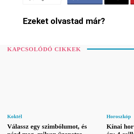
Ezeket olvastad már?
KAPCSOLÓDÓ CIKKEK
Koktél
Horoszkóp
Válassz egy szimbólumot, és
Kínai hor