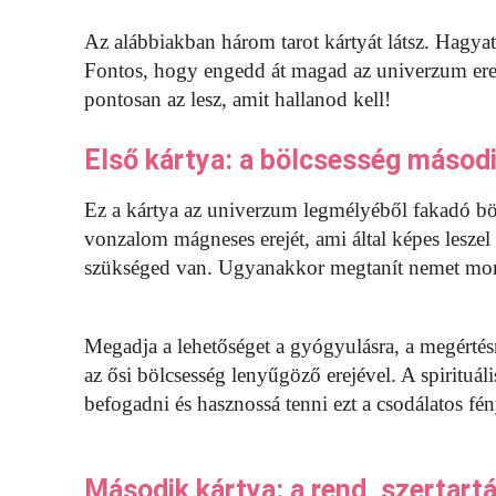
Az alábbiakban három tarot kártyát látsz. Hagyat
Fontos, hogy engedd át magad az univerzum erej
pontosan az lesz, amit hallanod kell!
Első kártya: a bölcsesség másod
Ez a kártya az univerzum legmélyéből fakadó böl
vonzalom mágneses erejét, ami által képes leszel
szükséged van. Ugyanakkor megtanít nemet mond
Megadja a lehetőséget a gyógyulásra, a megértésre
az ősi bölcsesség lenyűgöző erejével. A spirituá
befogadni és hasznossá tenni ezt a csodálatos fén
Második kártya: a rend, szertart