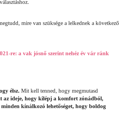
választáshoz.
 megtudd, mire van szüksége a lelkednek a következő
021-re: a vak jósnő szerint nehéz év vár ránk
gy élsz.
Mit kell tenned, hogy megmutasd
tt az ideje, hogy kilépj a komfort zónádból,
ni minden kínálkozó lehetőséget, hogy boldog