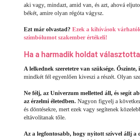
aki vagy, mindazt, amid van, és azt, ahová elju
békét, amire olyan régóta vágysz.
Ezt már olvastad?
Ezek a kihívások várhatók
szimbólumot szakember értékeli!
Ha a harmadik holdat választott
A lelkednek szeretetre van szüksége. Őszinte, i
mindkét fél egyenlően kiveszi a részét. Olyan sze
Ne félj, az Univerzum melletted áll, és segít
az érzelmi életedben.
Nagyon figyelj a követke
és döntésekre, mert ezek vagy segítenek közeleb
eltávolítanak tőle.
Az a legfontosabb, hogy nyitott szívvel állj a