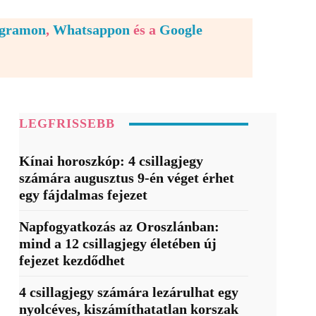
egramon
,
Whatsappon
és a
Google
LEGFRISSEBB
Kínai horoszkóp: 4 csillagjegy
számára augusztus 9-én véget érhet
egy fájdalmas fejezet
Napfogyatkozás az Oroszlánban:
mind a 12 csillagjegy életében új
fejezet kezdődhet
4 csillagjegy számára lezárulhat egy
nyolcéves, kiszámíthatatlan korszak