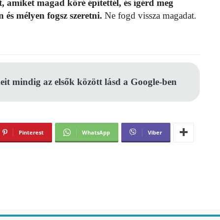
 amiket magad köré építettél, és ígérd meg
 és mélyen fogsz szeretni.
Ne fogd vissza magadat.
eit mindig az elsők között lásd a Google-ben
Pinterest
WhatsApp
Viber