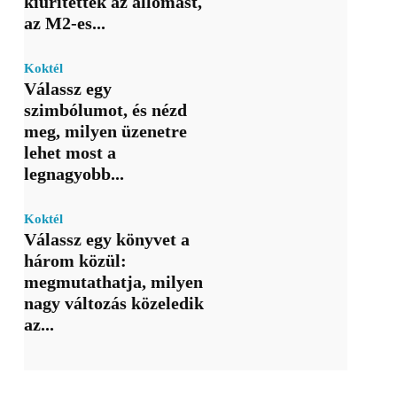
kiürítették az állomást,
az M2-es...
Koktél
Válassz egy
szimbólumot, és nézd
meg, milyen üzenetre
lehet most a
legnagyobb...
Koktél
Válassz egy könyvet a
három közül:
megmutathatja, milyen
nagy változás közeledik
az...