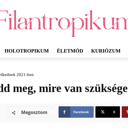
HOLOTROPIKUM
ÉLETMÓD
KURIÓZUM
lelkednek 2021-ben
udd meg, mire van szükség
Megosztom
Facebook
X