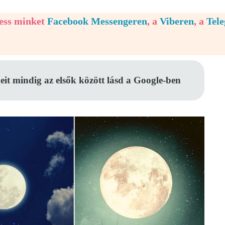
vess minket
Facebook Messengeren
, a
Viberen
, a
Tel
eit mindig az elsők között lásd a Google-ben