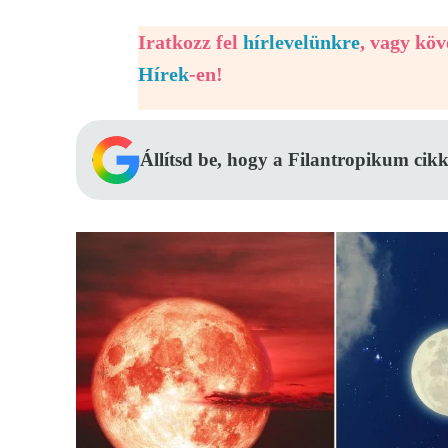
Iratkozz fel
hírlevelünkre
, vagy kö
Hírek
-en!
Állítsd be, hogy a Filantropikum cikk