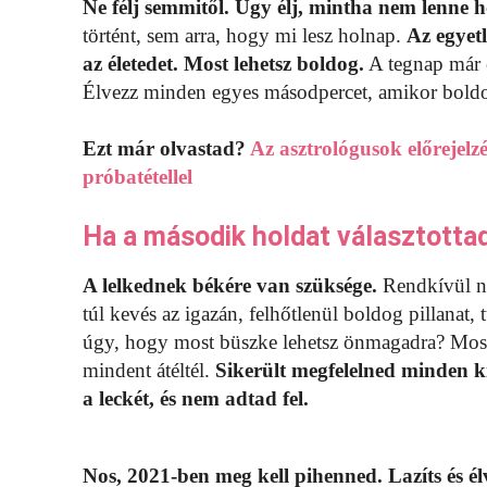
Ne félj semmitől. Úgy élj, mintha nem lenne 
történt, sem arra, hogy mi lesz holnap.
Az egyetl
az életedet. Most lehetsz boldog.
A tegnap már e
Élvezz minden egyes másodpercet, amikor bold
Ezt már olvastad?
Az asztrológusok előrejelz
próbatétellel
Ha a második holdat választotta
A lelkednek békére van szüksége.
Rendkívül ne
túl kevés az igazán, felhőtlenül boldog pillanat,
úgy, hogy most büszke lehetsz önmagadra? Most 
mindent átéltél.
Sikerült megfelelned minden ki
a leckét, és nem adtad fel.
Nos, 2021-ben meg kell pihenned. Lazíts és élv