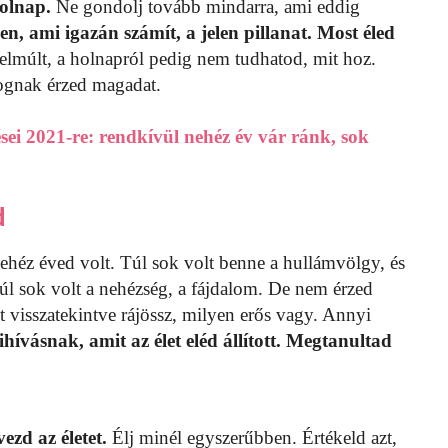
holnap.
Ne gondolj tovább mindarra, ami eddig
en, ami igazán számít, a jelen pillanat. Most éled
lmúlt, a holnapról pedig nem tudhatod, mit hoz.
ognak érzed magadat.
ései 2021-re: rendkívül nehéz év vár ránk, sok
d
héz éved volt. Túl sok volt benne a hullámvölgy, és
 túl sok volt a nehézség, a fájdalom. De nem érzed
visszatekintve rájössz, milyen erős vagy. Annyi
hívásnak, amit az élet eléd állított. Megtanultad
ezd az életet.
Élj minél egyszerűbben. Értékeld azt,