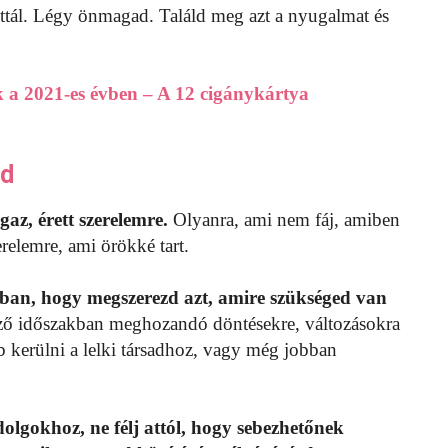
tottál. Légy önmagad. Találd meg azt a nyugalmat és
 a 2021-es évben – A 12 cigánykártya
ad
gaz, érett szerelemre.
Olyanra, ami nem fáj, amiben
relemre, ami örökké tart.
 abban, hogy megszerezd azt, amire szükséged van
ző időszakban meghozandó döntésekre, változásokra
b kerülni a lelki társadhoz, vagy még jobban
 dolgokhoz, ne félj attól, hogy sebezhetőnek