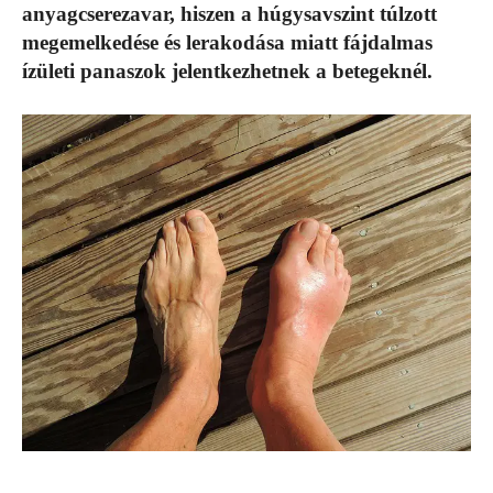
anyagcserezavar, hiszen a húgysavszint túlzott
megemelkedése és lerakodása miatt fájdalmas
ízületi panaszok jelentkezhetnek a betegeknél.