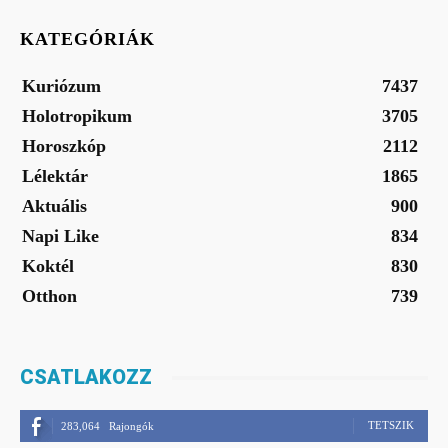
KATEGÓRIÁK
Kuriózum
7437
Holotropikum
3705
Horoszkóp
2112
Lélektár
1865
Aktuális
900
Napi Like
834
Koktél
830
Otthon
739
CSATLAKOZZ
TETSZIK
283,064
Rajongók