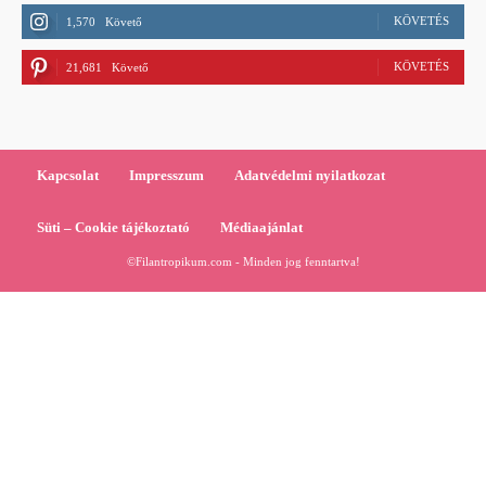
KÖVETÉS
1,570
Követő
KÖVETÉS
21,681
Követő
Kapcsolat
Impresszum
Adatvédelmi nyilatkozat
Süti – Cookie tájékoztató
Médiaajánlat
©Filantropikum.com - Minden jog fenntartva!