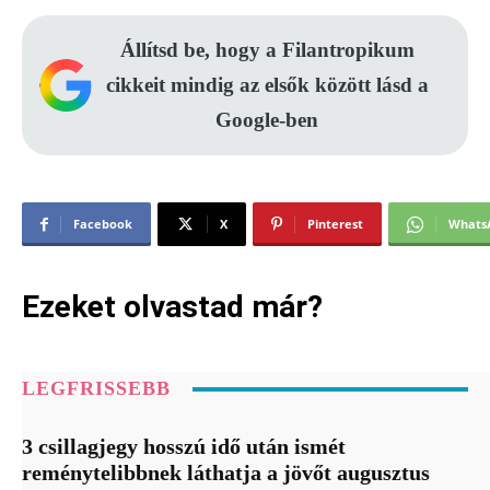
Állítsd be, hogy a Filantropikum
cikkeit mindig az elsők között lásd a
Google-ben
Facebook
X
Pinterest
Whats
Ezeket olvastad már?
LEGFRISSEBB
3 csillagjegy hosszú idő után ismét
reménytelibbnek láthatja a jövőt augusztus