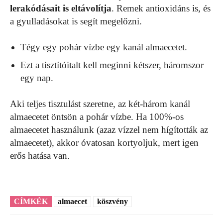
lerakódásait is eltávolítja
. Remek antioxidáns is, és
a gyulladásokat is segít megelőzni.
Tégy egy pohár vízbe egy kanál almaecetet.
Ezt a tisztítóitalt kell meginni kétszer, háromszor
egy nap.
Aki teljes tisztulást szeretne, az két-három kanál
almaecetet öntsön a pohár vízbe. Ha 100%-os
almaecetet használunk (azaz vízzel nem hígították az
almaecetet), akkor óvatosan kortyoljuk, mert igen
erős hatása van.
CÍMKÉK
almaecet
köszvény