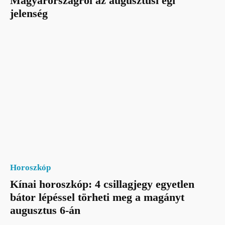
Magyarországról az augusztusi égi
jelenség
Horoszkóp
Kínai horoszkóp: 4 csillagjegy egyetlen
bátor lépéssel törheti meg a magányt
augusztus 6-án