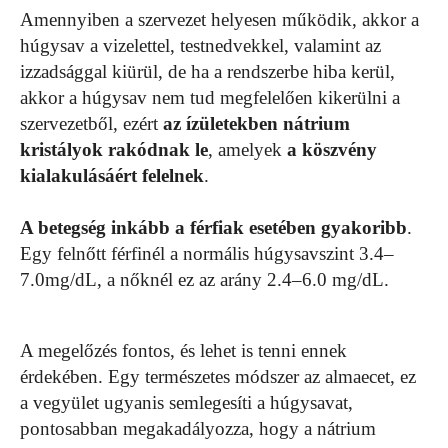
Amennyiben a szervezet helyesen működik, akkor a
húgysav a vizelettel, testnedvekkel, valamint az
izzadsággal kiürül, de ha a rendszerbe hiba kerül,
akkor a húgysav nem tud megfelelően kikerülni a
szervezetből, ezért
az ízületekben nátrium
kristályok rakódnak le
, amelyek
a köszvény
kialakulásáért felelnek
.
A betegség inkább a férfiak esetében gyakoribb
.
Egy felnőtt férfinél a normális húgysavszint 3.4–
7.0mg/dL, a nőknél ez az arány 2.4–6.0 mg/dL.
A megelőzés fontos, és lehet is tenni ennek
érdekében. Egy természetes módszer az almaecet, ez
a vegyület ugyanis semlegesíti a húgysavat,
pontosabban megakadályozza, hogy a nátrium