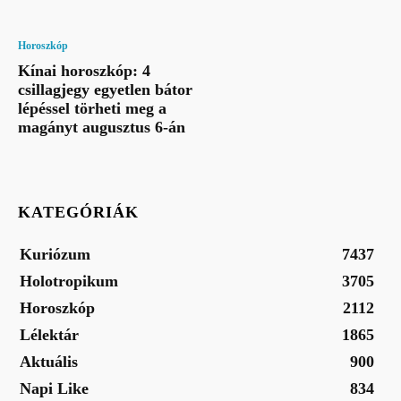
Horoszkóp
Kínai horoszkóp: 4
csillagjegy egyetlen bátor
lépéssel törheti meg a
magányt augusztus 6-án
KATEGÓRIÁK
Kuriózum
7437
Holotropikum
3705
Horoszkóp
2112
Lélektár
1865
Aktuális
900
Napi Like
834