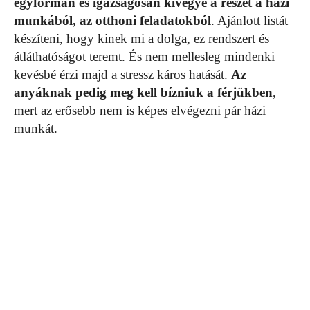
egyformán és igazságosan kivegye a részét a házi
munkából, az otthoni feladatokból
. Ajánlott listát
készíteni, hogy kinek mi a dolga, ez rendszert és
átláthatóságot teremt. És nem mellesleg mindenki
kevésbé érzi majd a stressz káros hatását.
Az
anyáknak pedig meg kell bízniuk a férjükben
,
mert az erősebb nem is képes elvégezni pár házi
munkát.