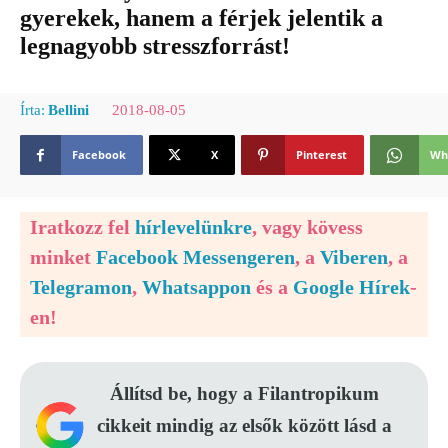
gyerekek, hanem a férjek jelentik a
legnagyobb stresszforrást!
2018-08-05
Írta:
Bellini
Facebook
X
Pinterest
Wh
Iratkozz fel
hírlevelünkre
, vagy kövess
minket
Facebook Messengeren
, a
Viberen
, a
Telegramon
,
Whatsappon
és a
Google Hírek
-
en!
Állítsd be, hogy a Filantropikum
cikkeit mindig az elsők között lásd a