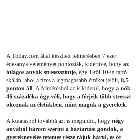
A Today.com által készített felmérésben 7 ezer
édesanya véleményét pontozták, kiderítve, hogy
az
átlagos anyák stresszszintje
, egy 1-től 10-ig tartó
skálán, ahol a tízes a legmagasabb értéket jelöli,
8,5
ponton áll
. A felmérésből az is kiderül, hogy
a nők
46 százaléka úgy véli, hogy a férjeik több stresszt
okoznak az életükben, mint maguk a gyerekek.
A kutatásból továbbá azt is megtudni, hogy
négy
anyából három szerint a háztartási gondok, a
gyereknevelés tetemes része rájuk hárul, és öt