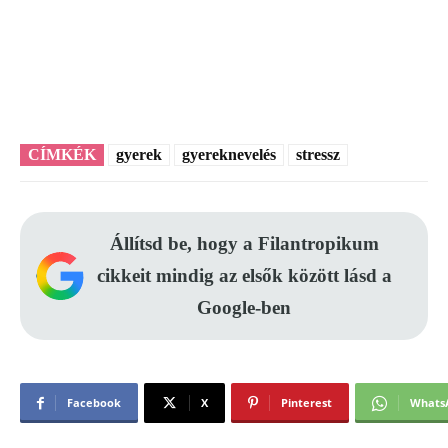
CÍMKÉK
gyerek
gyereknevelés
stressz
Állítsd be, hogy a Filantropikum
cikkeit mindig az elsők között lásd a
Google-ben
Facebook
X
Pinterest
Whats