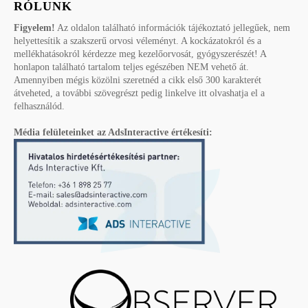
RÓLUNK
Figyelem!
Az oldalon található információk tájékoztató jellegűek, nem
helyettesítik a szakszerű orvosi véleményt. A kockázatokról és a
mellékhatásokról kérdezze meg kezelőorvosát, gyógyszerészét! A
honlapon található tartalom teljes egészében NEM vehető át.
Amennyiben mégis közölni szeretnéd a cikk első 300 karakterét
átveheted, a további szövegrészt pedig linkelve itt olvashatja el a
felhasználód.
Média felületeinket az AdsInteractive értékesíti: