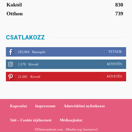
Koktél
830
Otthon
739
CSATLAKOZZ
TETSZIK
283,064
Rajongók
KÖVETÉS
1,570
Követő
KÖVETÉS
21,681
Követő
Kapcsolat
Impresszum
Adatvédelmi nyilatkozat
Süti – Cookie tájékoztató
Médiaajánlat
©Filantropikum.com - Minden jog fenntartva!