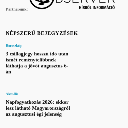
Partnereink:
NÉPSZERŰ BEJEGYZÉSEK
Horoszkóp
3 csillagjegy hosszú idő után
ismét reménytelibbnek
láthatja a jövőt augusztus 6-
án
Aktuális
Napfogyatkozás 2026: ekkor
lesz látható Magyarországról
az augusztusi égi jelenség