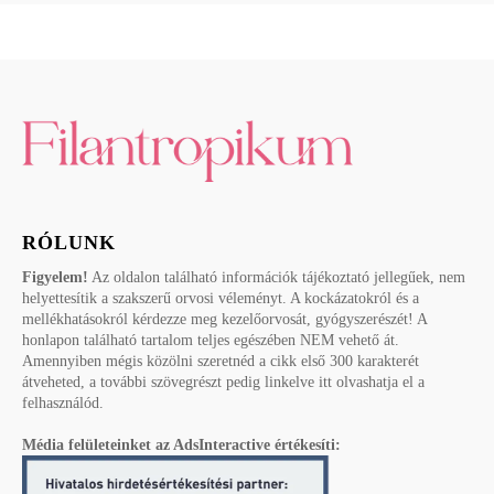
RÓLUNK
Figyelem!
Az oldalon található információk tájékoztató jellegűek, nem
helyettesítik a szakszerű orvosi véleményt. A kockázatokról és a
mellékhatásokról kérdezze meg kezelőorvosát, gyógyszerészét! A
honlapon található tartalom teljes egészében NEM vehető át.
Amennyiben mégis közölni szeretnéd a cikk első 300 karakterét
átveheted, a további szövegrészt pedig linkelve itt olvashatja el a
felhasználód.
Média felületeinket az AdsInteractive értékesíti: