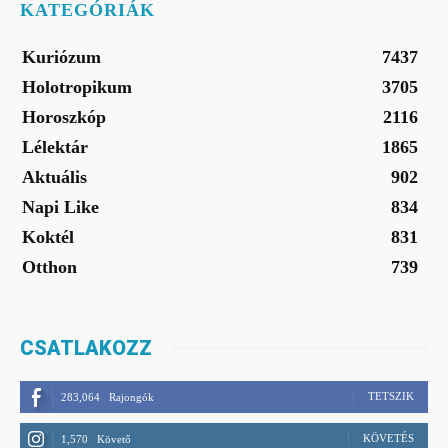
KATEGÓRIÁK
Kuriózum
7437
Holotropikum
3705
Horoszkóp
2116
Lélektár
1865
Aktuális
902
Napi Like
834
Koktél
831
Otthon
739
CSATLAKOZZ
TETSZIK
283,064
Rajongók
KÖVETÉS
1,570
Követő