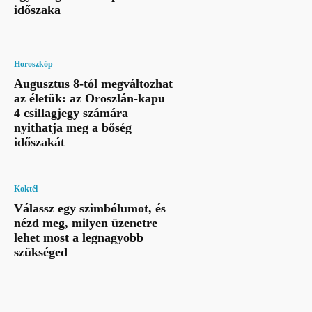
időszaka
Horoszkóp
Augusztus 8-tól megváltozhat
az életük: az Oroszlán-kapu
4 csillagjegy számára
nyithatja meg a bőség
időszakát
Koktél
Válassz egy szimbólumot, és
nézd meg, milyen üzenetre
lehet most a legnagyobb
szükséged