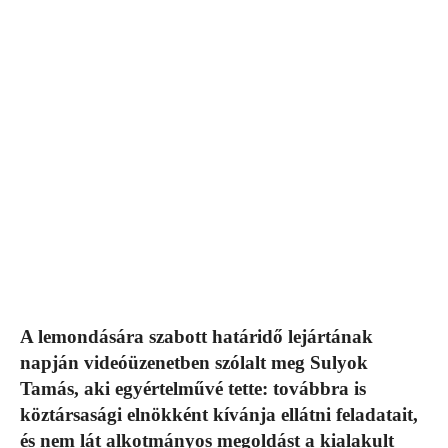
A lemondására szabott határidő lejártának
napján videóüzenetben szólalt meg Sulyok
Tamás, aki egyértelművé tette: továbbra is
köztársasági elnökként kívánja ellátni feladatait,
és nem lát alkotmányos megoldást a kialakult