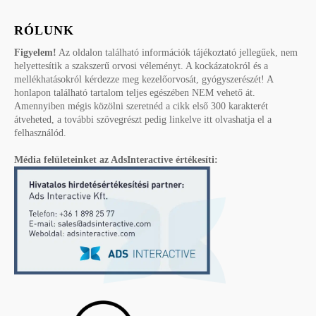
RÓLUNK
Figyelem!
Az oldalon található információk tájékoztató jellegűek, nem
helyettesítik a szakszerű orvosi véleményt. A kockázatokról és a
mellékhatásokról kérdezze meg kezelőorvosát, gyógyszerészét! A
honlapon található tartalom teljes egészében NEM vehető át.
Amennyiben mégis közölni szeretnéd a cikk első 300 karakterét
átveheted, a további szövegrészt pedig linkelve itt olvashatja el a
felhasználód.
Média felületeinket az AdsInteractive értékesíti: