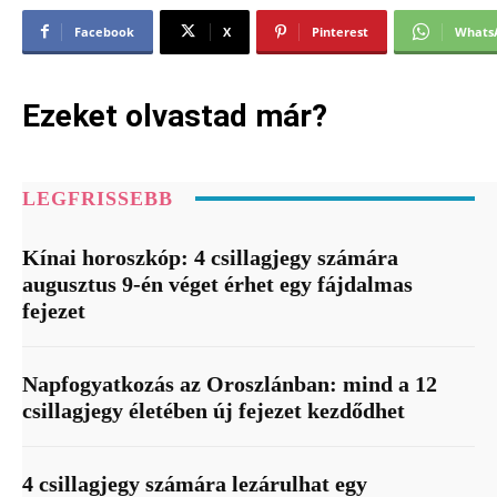
Facebook
X
Pinterest
Whats
Ezeket olvastad már?
LEGFRISSEBB
Kínai horoszkóp: 4 csillagjegy számára
augusztus 9-én véget érhet egy fájdalmas
fejezet
Napfogyatkozás az Oroszlánban: mind a 12
csillagjegy életében új fejezet kezdődhet
4 csillagjegy számára lezárulhat egy