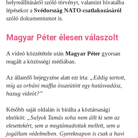
helyreállításáról szóló törvényt, valamint hivatalba
lépésekor a
Svédország NATO-csatlakozásáról
szóló dokumentumot is.
Magyar Péter élesen válaszolt
A videó közzététele után
Magyar Péter
gyorsan
reagált a közösségi médiában.
Az államfő bejegyzése alatt ezt írta:
„Eddig tartott,
míg az orbáni maffia összeütött egy hatásvadász,
hazug videót?”
Később saját oldalán is bírálta a köztársasági
elnököt:
„Sulyok Tamás soha nem állt ki sem az
elesettekért, sem a megtámadottak mellett, sem a
jogállam védelmében. Gyereknapon is csak a havi