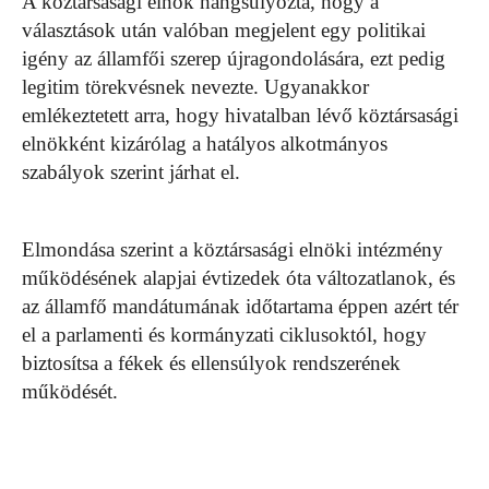
A köztársasági elnök hangsúlyozta, hogy a
választások után valóban megjelent egy politikai
igény az államfői szerep újragondolására, ezt pedig
legitim törekvésnek nevezte. Ugyanakkor
emlékeztetett arra, hogy hivatalban lévő köztársasági
elnökként kizárólag a hatályos alkotmányos
szabályok szerint járhat el.
Elmondása szerint a köztársasági elnöki intézmény
működésének alapjai évtizedek óta változatlanok, és
az államfő mandátumának időtartama éppen azért tér
el a parlamenti és kormányzati ciklusoktól, hogy
biztosítsa a fékek és ellensúlyok rendszerének
működését.