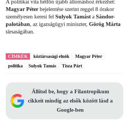
A politikai vita hétfőn újabb állomáshoz érkezhet:
Magyar Péter
bejelentése szerint reggel 8 órakor
személyesen keresi fel
Sulyok Tamást
a
Sándor-
palotában
, az igazságügyi miniszter,
Görög Márta
társaságában.
CÍMKÉK
köztársasági elnök
Magyar Péter
politika
Sulyok Tamás
Tisza Párt
Állítsd be, hogy a Filantropikum
cikkeit mindig az elsők között lásd a
Google-ben