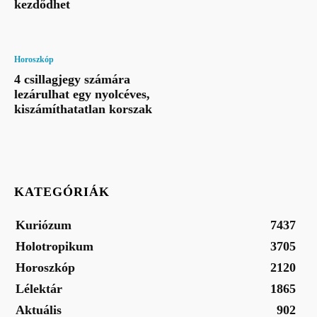
kezdődhet
Horoszkóp
4 csillagjegy számára
lezárulhat egy nyolcéves,
kiszámíthatatlan korszak
KATEGÓRIÁK
Kuriózum
7437
Holotropikum
3705
Horoszkóp
2120
Lélektár
1865
Aktuális
902