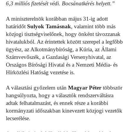
6,3 milliós fizetését védi. Bocsánatkérés helyett.”
A miniszterelnök korábban május 31-ig adott
határidőt
Sulyok Tamásnak
, valamint több más
közjogi tisztségviselőnek, hogy önként távozzanak
hivatalukból. Az érintettek között szerepel a legfőbb
ügyész, az Alkotmánybíróság, a Kúria, az Állami
Számvevőszék, a Gazdasági Versenyhivatal, az
Országos Bírósági Hivatal és a Nemzeti Média- és
Hírközlési Hatóság vezetése is.
A választási győzelem után
Magyar Péter
többször
hangsúlyozta, hogy a választók rendszerváltásra
adtak felhatalmazást, és ennek része a korábbi
kormányzati időszakban kinevezett közjogi vezetők
lecserélése.