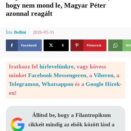
hogy nem mond le, Magyar Péter
azonnal reagált
2026-05-31
Írta:
Bellini
Facebook
X
Pinterest
Wh
Iratkozz fel
hírlevelünkre
, vagy kövess
minket
Facebook Messengeren
, a
Viberen
, a
Telegramon
,
Whatsappon
és a
Google Hírek
-
en!
Állítsd be, hogy a Filantropikum
cikkeit mindig az elsők között lásd a