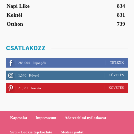
Napi Like
834
Koktél
831
Otthon
739
CSATLAKOZZ
TETSZIK
283,064
Rajongók
KÖVETÉS
1,570
Követő
KÖVETÉS
21,681
Követő
Kapcsolat
Impresszum
Adatvédelmi nyilatkozat
Süti – Cookie tájékoztató
Médiaajánlat