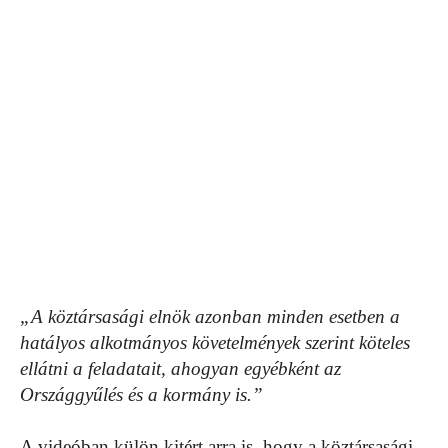
„A köztársasági elnök azonban minden esetben a
hatályos alkotmányos követelmények szerint köteles
ellátni a feladatait, ahogyan egyébként az
Országgyűlés és a kormány is.”
A videóban külön kitért arra is, hogy a köztársasági