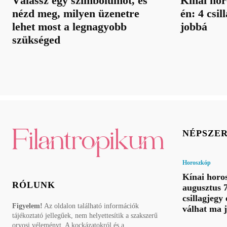
Válassz egy szimbólumot, és
Kínai hor
nézd meg, milyen üzenetre
én: 4 csil
lehet most a legnagyobb
jobbá
szükséged
NÉPSZE
Horoszkóp
Kínai horo
RÓLUNK
augusztus 7
csillagjegy 
Figyelem!
Az oldalon található információk
válhat ma 
tájékoztató jellegűek, nem helyettesítik a szakszerű
orvosi véleményt. A kockázatokról és a