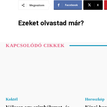
Facebook
X
Megosztom
Ezeket olvastad már?
KAPCSOLÓDÓ CIKKEK
Koktél
Horoszkóp