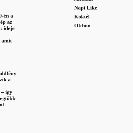
Napi Like
9-én a
Koktél
ép az
Otthon
: ideje
 amit
oldfény
zik a
– így
legtöbb
ot