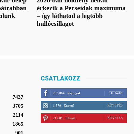
kúr belép
2026-ban holdfény nélkül
bátrabban
érkezik a Perseidák maximuma
olunk
– így láthatod a legtöbb
hullócsillagot
CSATLAKOZZ
TETSZIK
283,064
Rajongók
7437
3705
KÖVETÉS
1,570
Követő
2114
KÖVETÉS
21,681
Követő
1865
901