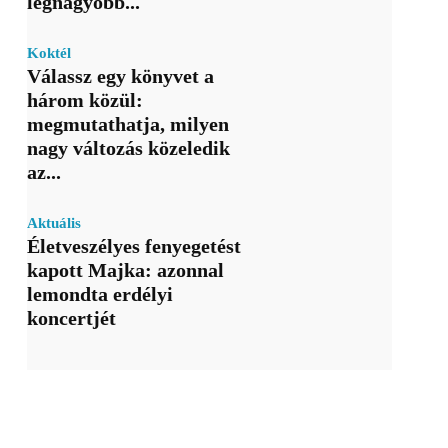
legnagyobb...
Koktél
Válassz egy könyvet a
három közül:
megmutathatja, milyen
nagy változás közeledik
az...
Aktuális
Életveszélyes fenyegetést
kapott Majka: azonnal
lemondta erdélyi
koncertjét