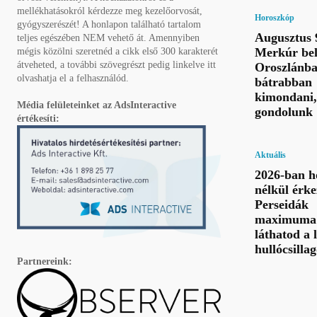
mellékhatásokról kérdezze meg kezelőorvosát,
Horoszkóp
gyógyszerészét! A honlapon található tartalom
Augusztus 
teljes egészében NEM vehető át. Amennyiben
Merkúr bel
mégis közölni szeretnéd a cikk első 300 karakterét
átveheted, a további szövegrészt pedig linkelve itt
Oroszlánba
olvashatja el a felhasználód.
bátrabban
kimondani,
Média felületeinket az AdsInteractive
gondolunk
értékesíti:
Aktuális
2026-ban h
nélkül érke
Perseidák
maximuma 
láthatod a 
hullócsillag
Partnereink: