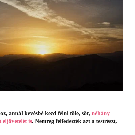
oz, annál kevésbé kezd félni tőle, sőt,
néhány
eljövetelét is
. Nemrég felfedezték azt a testrészt,