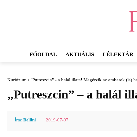
FŐOLDAL
AKTUÁLIS
LÉLEKTÁR
Kuriózum
"Putreszcin" - a halál illata! Megérzik az emberek (is) h
„Putreszcin” – a halál il
2019-07-07
Írta:
Bellini