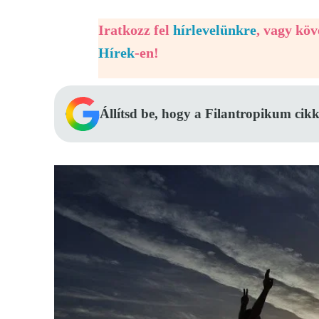
Iratkozz fel
hírlevelünkre
, vagy kö
Hírek
-en!
Állítsd be, hogy a Filantropikum cikk