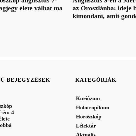
oszkóp augusztus 7-
Augusztus 9-én a Mer
lagjegy élete válhat ma
az Oroszlánba: ideje 
kimondani, amit gond
RŰ BEJEGYZÉSEK
KATEGÓRIÁK
Kuriózum
szkóp
Holotropikum
-én: 4
Horoszkóp
élete
jobbá
Lélektár
Aktuális