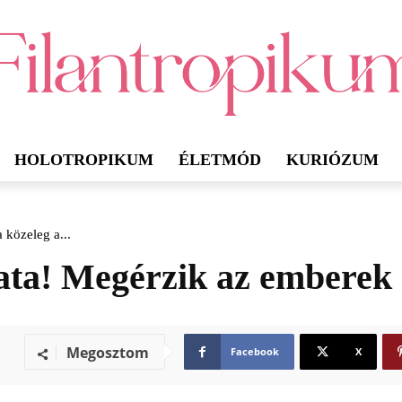
HOLOTROPIKUM
ÉLETMÓD
KURIÓZUM
a közeleg a...
lata! Megérzik az emberek 
Megosztom
Facebook
X