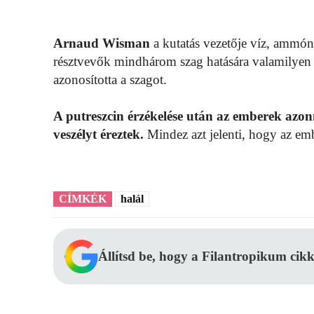
Arnaud Wisman
a kutatás vezetője víz, ammónia
résztvevők mindhárom szag hatására valamilyen er
azonosította a szagot.
A putreszcin érzékelése után az emberek azon
veszélyt éreztek.
Mindez azt jelenti, hogy az embe
CÍMKÉK
halál
Állítsd be, hogy a Filantropikum cikk