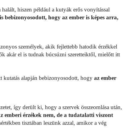
halált, hiszen például a kutyák erős vonyítással
s bebizonyosodott, hogy az ember is képes arra,
izonyos személyek, akik fejlettebb hatodik érzékkel
k akár el is tudnak búcsúzni szeretteiktől, mielőtt itt
t kutatás alapján bebizonyosodott, hogy
az ember
zetet, így derült ki, hogy a szervek összeomlása után,
z emberi érzékek nem, de a tudatalatti viszont
 mértékben tisztában leszünk azzal, amikor a vég