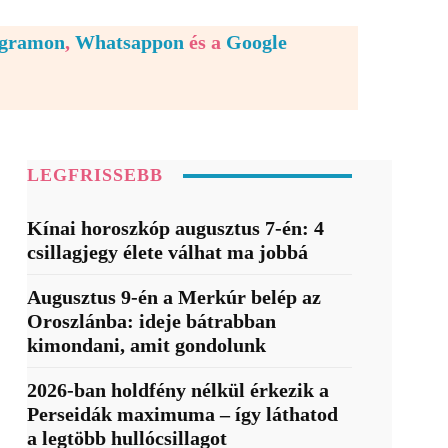
egramon
,
Whatsappon
és a
Google
LEGFRISSEBB
Kínai horoszkóp augusztus 7-én: 4
csillagjegy élete válhat ma jobbá
Augusztus 9-én a Merkúr belép az
Oroszlánba: ideje bátrabban
kimondani, amit gondolunk
2026-ban holdfény nélkül érkezik a
Perseidák maximuma – így láthatod
a legtöbb hullócsillagot