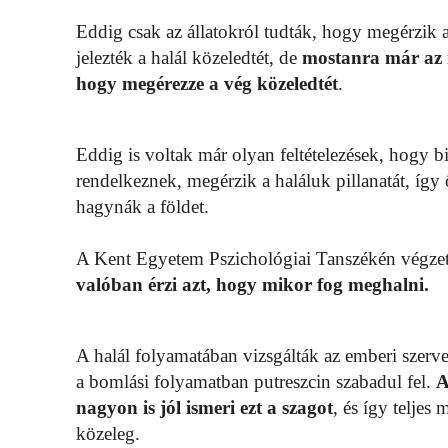
Eddig csak az állatokról tudták, hogy megérzik a 
jelezték a halál közeledtét, de
mostanra már az i
hogy megérezze a vég közeledtét
.
Eddig is voltak már olyan feltételezések, hogy b
rendelkeznek, megérzik a haláluk pillanatát, így ő
hagynák a földet.
A Kent Egyetem Pszichológiai Tanszékén végzet
valóban érzi azt, hogy mikor fog meghalni.
A halál folyamatában vizsgálták az emberi szerve
a bomlási folyamatban putreszcin szabadul fel.
A
nagyon is jól ismeri ezt a szagot
, és így teljes
közeleg.