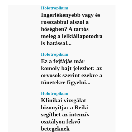
Holotropikum
Ingerlékenyebb vagy és
rosszabbul alszol a
hőségben? A tartós
meleg a lelkiállapotodra
is hatással...
Holotropikum
Ez a fejfájás már
komoly bajt jelezhet: az
orvosok szerint ezekre a
tünetekre figyelni...
Holotropikum
Klinikai vizsgálat
bizonyítja: a Reiki
segíthet az intenzív
osztályon fekvő
betegeknek