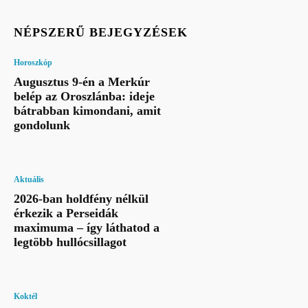
NÉPSZERŰ BEJEGYZÉSEK
Horoszkóp
Augusztus 9-én a Merkúr
belép az Oroszlánba: ideje
bátrabban kimondani, amit
gondolunk
Aktuális
2026-ban holdfény nélkül
érkezik a Perseidák
maximuma – így láthatod a
legtöbb hullócsillagot
Koktél