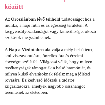
között
Az
Oroszlánban lévő telihold
tudatosságot hoz a
munka, a napi rutin és az egészség területén. A
kiegyensúlyozatlanságot vagy kimerültséget okozó
szokások megszűnhetnek.
A
Nap a Vízöntőben
aktiválja a mély belső teret,
ami visszavonulásra, önreflexióra és érzelmi
éberségre szólít fel. Világossá válik, hogy milyen
tevékenységek támogatják a belső harmóniát, és
milyen külső elvárásoknak felelsz meg a jóléted
rovására. Ez kedvező időszak a tudatos
kiigazításokra, amelyek nagyobb összhangot
teremtenek az életedben.