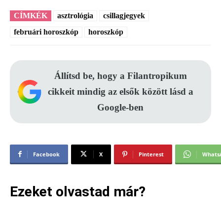
CÍMKÉK
asztrológia
csillagjegyek
februári horoszkóp
horoszkóp
Állítsd be, hogy a Filantropikum
cikkeit mindig az elsők között lásd a
Google-ben
Facebook
X
Pinterest
Whats
Ezeket olvastad már?