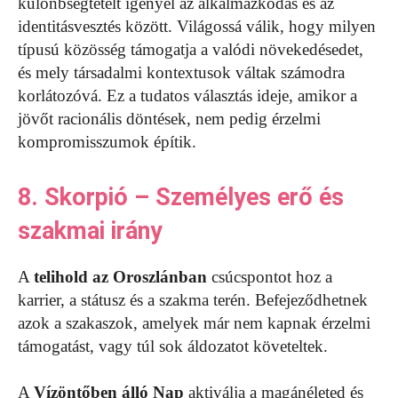
különbségtételt igényel az alkalmazkodás és az
identitásvesztés között. Világossá válik, hogy milyen
típusú közösség támogatja a valódi növekedésedet,
és mely társadalmi kontextusok váltak számodra
korlátozóvá. Ez a tudatos választás ideje, amikor a
jövőt racionális döntések, nem pedig érzelmi
kompromisszumok építik.
8. Skorpió – Személyes erő és
szakmai irány
A
telihold az Oroszlánban
csúcspontot hoz a
karrier, a státusz és a szakma terén. Befejeződhetnek
azok a szakaszok, amelyek már nem kapnak érzelmi
támogatást, vagy túl sok áldozatot követeltek.
A
Vízöntőben álló Nap
aktiválja a magánéleted és