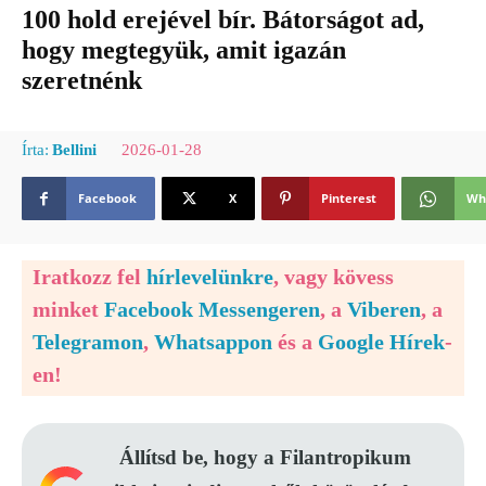
100 hold erejével bír. Bátorságot ad,
hogy megtegyük, amit igazán
szeretnénk
2026-01-28
Írta:
Bellini
Facebook
X
Pinterest
Wh
Iratkozz fel
hírlevelünkre
, vagy kövess
minket
Facebook Messengeren
, a
Viberen
, a
Telegramon
,
Whatsappon
és a
Google Hírek
-
en!
Állítsd be, hogy a Filantropikum