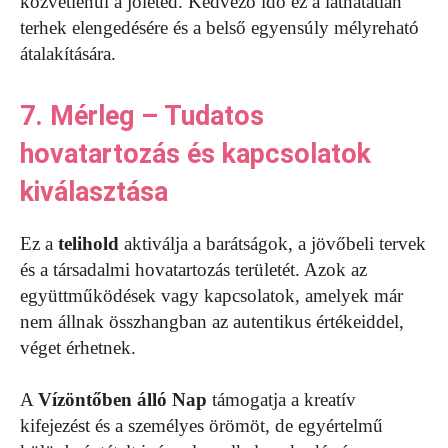
közvetlenül a jóléted. Kedvező idő ez a láthatatlan
terhek elengedésére és a belső egyensúly mélyreható
átalakítására.
7. Mérleg – Tudatos
hovatartozás és kapcsolatok
kiválasztása
Ez a
telihold
aktiválja a barátságok, a jövőbeli tervek
és a társadalmi hovatartozás területét. Azok az
együttműködések vagy kapcsolatok, amelyek már
nem állnak összhangban az autentikus értékeiddel,
véget érhetnek.
A
Vízöntőben álló Nap
támogatja a kreatív
kifejezést és a személyes örömöt, de egyértelmű