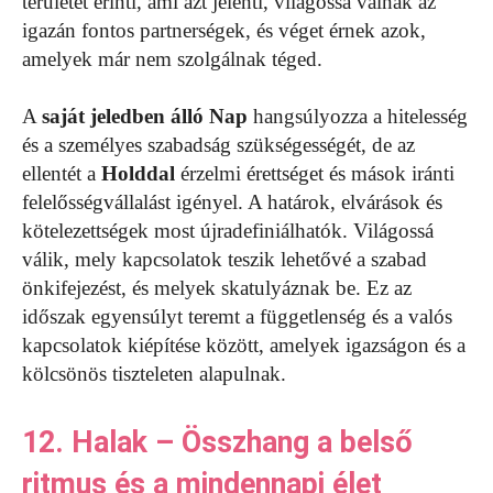
területét érinti, ami azt jelenti, világossá válnak az
igazán fontos partnerségek, és véget érnek azok,
amelyek már nem szolgálnak téged.
A
saját jeledben álló Nap
hangsúlyozza a hitelesség
és a személyes szabadság szükségességét, de az
ellentét a
Holddal
érzelmi érettséget és mások iránti
felelősségvállalást igényel. A határok, elvárások és
kötelezettségek most újradefiniálhatók. Világossá
válik, mely kapcsolatok teszik lehetővé a szabad
önkifejezést, és melyek skatulyáznak be. Ez az
időszak egyensúlyt teremt a függetlenség és a valós
kapcsolatok kiépítése között, amelyek igazságon és a
kölcsönös tiszteleten alapulnak.
12. Halak – Összhang a belső
ritmus és a mindennapi élet