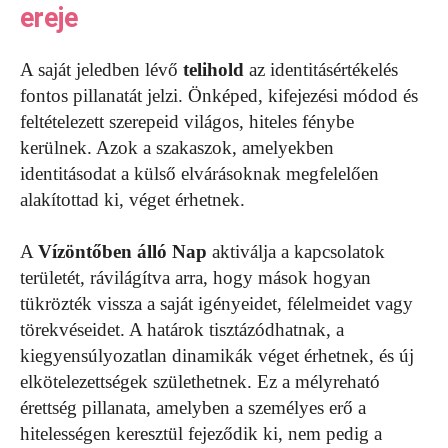
ereje
A saját jeledben lévő
telihold
az identitásértékelés
fontos pillanatát jelzi. Önképed, kifejezési módod és
feltételezett szerepeid világos, hiteles fénybe
kerülnek. Azok a szakaszok, amelyekben
identitásodat a külső elvárásoknak megfelelően
alakítottad ki, véget érhetnek.
A
Vízöntőben álló Nap
aktiválja a kapcsolatok
területét, rávilágítva arra, hogy mások hogyan
tükrözték vissza a saját igényeidet, félelmeidet vagy
törekvéseidet. A határok tisztázódhatnak, a
kiegyensúlyozatlan dinamikák véget érhetnek, és új
elkötelezettségek születhetnek. Ez a mélyreható
érettség pillanata, amelyben a személyes erő a
hitelességen keresztül fejeződik ki, nem pedig a