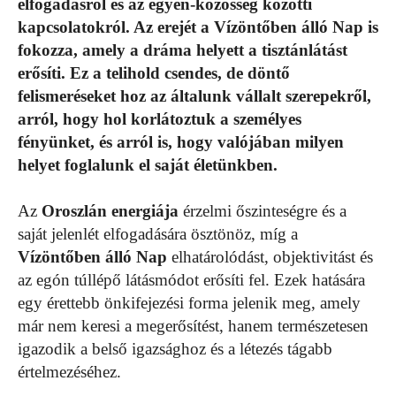
elfogadásról és az egyén-közösség közötti
kapcsolatokról. Az erejét a Vízöntőben álló Nap is
fokozza, amely a dráma helyett a tisztánlátást
erősíti. Ez a telihold csendes, de döntő
felismeréseket hoz az általunk vállalt szerepekről,
arról, hogy hol korlátoztuk a személyes
fényünket, és arról is, hogy valójában milyen
helyet foglalunk el saját életünkben.
Az
Oroszlán
energiája
érzelmi őszinteségre és a
saját jelenlét elfogadására ösztönöz, míg a
Vízöntőben
álló Nap
elhatárolódást, objektivitást és
az egón túllépő látásmódot erősíti fel. Ezek hatására
egy érettebb önkifejezési forma jelenik meg, amely
már nem keresi a megerősítést, hanem természetesen
igazodik a belső igazsághoz és a létezés tágabb
értelmezéséhez.