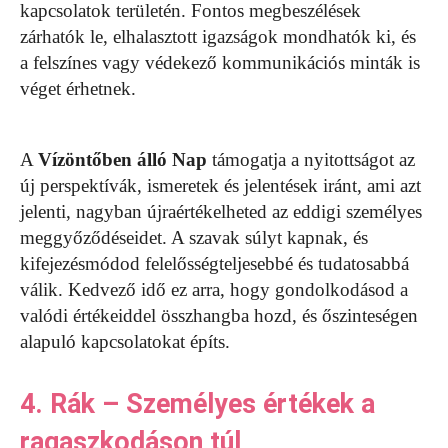
kapcsolatok területén. Fontos megbeszélések
zárhatók le, elhalasztott igazságok mondhatók ki, és
a felszínes vagy védekező kommunikációs minták is
véget érhetnek.
A
Vízöntőben álló Nap
támogatja a nyitottságot az
új perspektívák, ismeretek és jelentések iránt, ami azt
jelenti, nagyban újraértékelheted az eddigi személyes
meggyőződéseidet. A szavak súlyt kapnak, és
kifejezésmódod felelősségteljesebbé és tudatosabbá
válik. Kedvező idő ez arra, hogy gondolkodásod a
valódi értékeiddel összhangba hozd, és őszinteségen
alapuló kapcsolatokat építs.
4. Rák – Személyes értékek a
ragaszkodáson túl