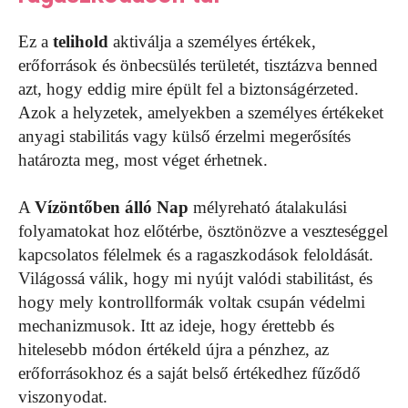
Ez a
telihold
aktiválja a személyes értékek,
erőforrások és önbecsülés területét, tisztázva benned
azt, hogy eddig mire épült fel a biztonságérzeted.
Azok a helyzetek, amelyekben a személyes értékeket
anyagi stabilitás vagy külső érzelmi megerősítés
határozta meg, most véget érhetnek.
A
Vízöntőben álló Nap
mélyreható átalakulási
folyamatokat hoz előtérbe, ösztönözve a veszteséggel
kapcsolatos félelmek és a ragaszkodások feloldását.
Világossá válik, hogy mi nyújt valódi stabilitást, és
hogy mely kontrollformák voltak csupán védelmi
mechanizmusok. Itt az ideje, hogy érettebb és
hitelesebb módon értékeld újra a pénzhez, az
erőforrásokhoz és a saját belső értékedhez fűződő
viszonyodat.