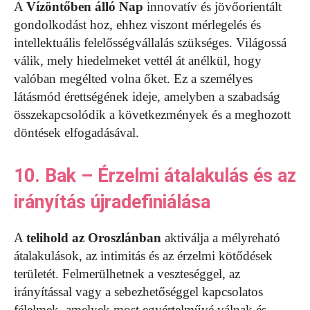
A
Vízöntőben álló Nap
innovatív és jövőorientált
gondolkodást hoz, ehhez viszont mérlegelés és
intellektuális felelősségvállalás szükséges. Világossá
válik, mely hiedelmeket vettél át anélkül, hogy
valóban megélted volna őket. Ez a személyes
látásmód érettségének ideje, amelyben a szabadság
összekapcsolódik a következmények és a meghozott
döntések elfogadásával.
10. Bak – Érzelmi átalakulás és az
irányítás újradefiniálása
A
telihold az Oroszlánban
aktiválja a mélyreható
átalakulások, az intimitás és az érzelmi kötődések
területét. Felmerülhetnek a veszteséggel, az
irányítással vagy a sebezhetőséggel kapcsolatos
félelmek, amelyek most egyértelművé válnak és