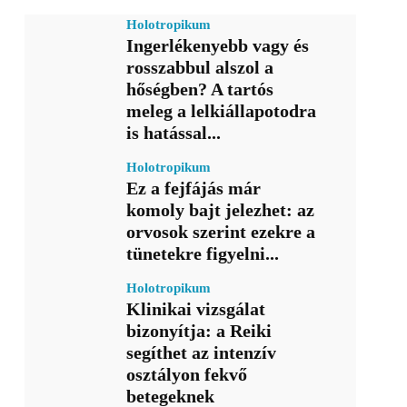
Holotropikum
Ingerlékenyebb vagy és
rosszabbul alszol a
hőségben? A tartós
meleg a lelkiállapotodra
is hatással...
Holotropikum
Ez a fejfájás már
komoly bajt jelezhet: az
orvosok szerint ezekre a
tünetekre figyelni...
Holotropikum
Klinikai vizsgálat
bizonyítja: a Reiki
segíthet az intenzív
osztályon fekvő
betegeknek