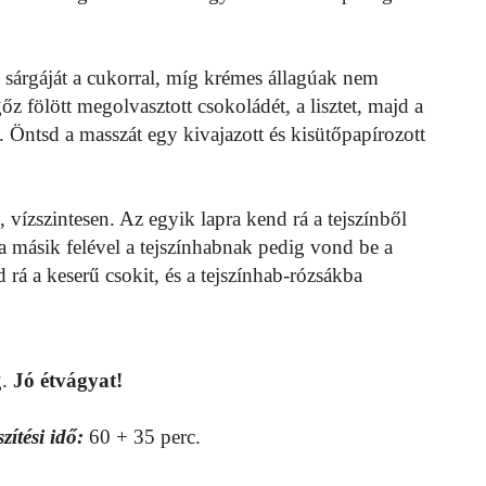
k sárgáját a cukorral, míg krémes állagúak nem
őz fölött megolvasztott csokoládét, a lisztet, majd a
 Öntsd a masszát egy kivajazott és kisütőpapírozott
, vízszintesen. Az egyik lapra kend rá a tejszínből
 a másik felével a tejszínhabnak pedig vond be a
eld rá a keserű csokit, és a tejszínhab-rózsákba
g.
Jó étvágyat!
zítési idő:
60 + 35 perc.