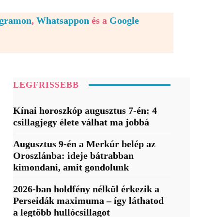
egramon
,
Whatsappon
és a
Google
LEGFRISSEBB
Kínai horoszkóp augusztus 7-én: 4
csillagjegy élete válhat ma jobbá
Augusztus 9-én a Merkúr belép az
Oroszlánba: ideje bátrabban
kimondani, amit gondolunk
2026-ban holdfény nélkül érkezik a
Perseidák maximuma – így láthatod
a legtöbb hullócsillagot