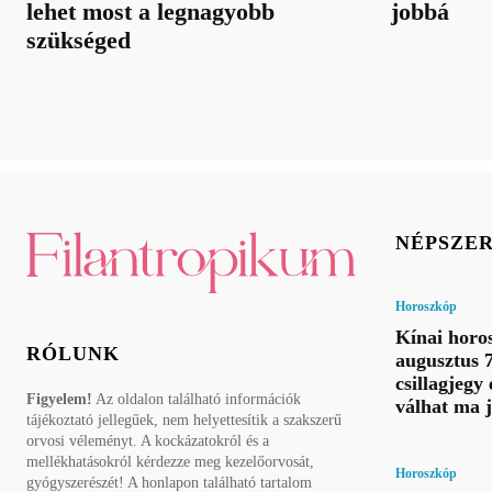
lehet most a legnagyobb
jobbá
szükséged
NÉPSZE
Horoszkóp
Kínai horo
RÓLUNK
augusztus 7
csillagjegy 
Figyelem!
Az oldalon található információk
válhat ma 
tájékoztató jellegűek, nem helyettesítik a szakszerű
orvosi véleményt. A kockázatokról és a
mellékhatásokról kérdezze meg kezelőorvosát,
Horoszkóp
gyógyszerészét! A honlapon található tartalom