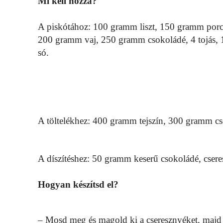
Mi kell hozzá?
A piskótához: 100 gramm liszt, 150 gramm porc
200 gramm vaj, 250 gramm csokoládé, 4 tojás, 1
só.
A töltelékhez: 400 gramm tejszín, 300 gramm cs
A díszítéshez: 50 gramm keserű csokoládé, cser
Hogyan készítsd el?
– Mosd meg és magold ki a cseresznyéket, majd 