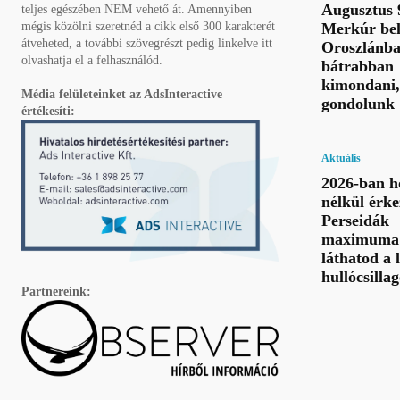
Augusztus 
teljes egészében NEM vehető át. Amennyiben
Merkúr bel
mégis közölni szeretnéd a cikk első 300 karakterét
átveheted, a további szövegrészt pedig linkelve itt
Oroszlánba
olvashatja el a felhasználód.
bátrabban
kimondani,
Média felületeinket az AdsInteractive
gondolunk
értékesíti:
Aktuális
2026-ban h
nélkül érke
Perseidák
maximuma 
láthatod a 
hullócsillag
Partnereink: