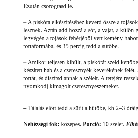
Ezután csorogtasd le.
– A piskóta elkészítéséhez keverd össze a tojáso
lesznek. Aztán add hozzá a sót, a vajat, a külön g
legvégén a tojások fehérjéből vert kemény habot.
tortaformába, és 35 percig tedd a sütőbe.
– Amikor teljesen kihűlt, a piskótát szeld kettőbe
készített hab és a cseresznyék keverékének felét,
tortát, és díszítsd annak a széleit. A tetejére resz
nyomkodj kimagolt cseresznyeszemeket.
– Tálalás előtt tedd a sütit a hűtőbe, kb 2–3 órái
Nehézségi fok:
közepes.
Porció:
10 szelet.
Elkés