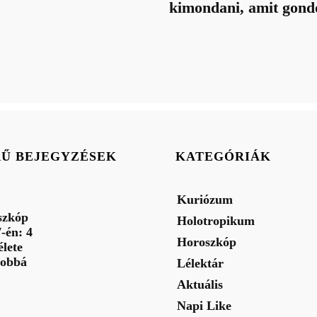
kimondani, amit gond
RŰ BEJEGYZÉSEK
KATEGÓRIÁK
Kuriózum
szkóp
Holotropikum
-én: 4
Horoszkóp
élete
jobbá
Lélektár
Aktuális
Napi Like