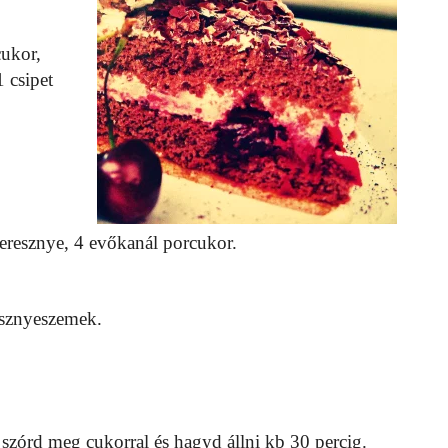
ukor,
 csipet
eresznye, 4 evőkanál porcukor.
esznyeszemek.
szórd meg cukorral és hagyd állni kb 30 percig.