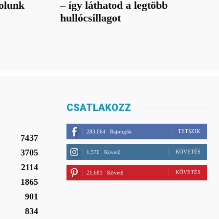
olunk
– így láthatod a legtöbb
hullócsillagot
CSATLAKOZZ
TETSZIK
283,064
Rajongók
7437
3705
KÖVETÉS
1,570
Követő
2114
KÖVETÉS
21,681
Követő
1865
901
834