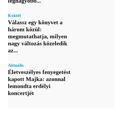
legnagyobb...
Koktél
Válassz egy könyvet a
három közül:
megmutathatja, milyen
nagy változás közeledik
az...
Aktuális
Életveszélyes fenyegetést
kapott Majka: azonnal
lemondta erdélyi
koncertjét