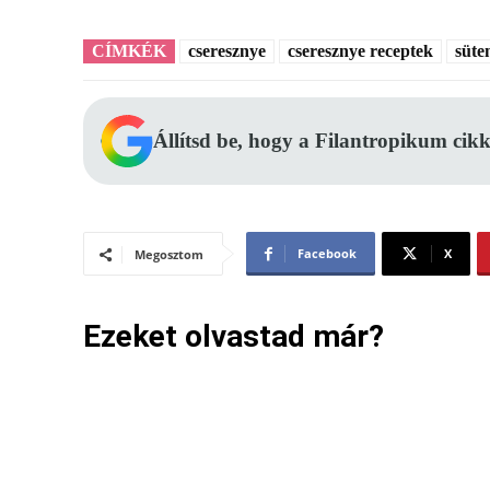
CÍMKÉK
cseresznye
cseresznye receptek
süte
Állítsd be, hogy a Filantropikum cikk
Facebook
X
Megosztom
Ezeket olvastad már?