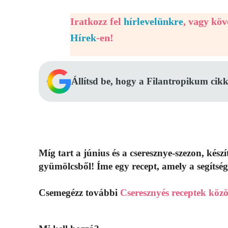
Iratkozz fel
hírlevelünkre
, vagy kö
Hírek
-en!
Állítsd be, hogy a Filantropikum cikk
Míg tart a június és a cseresznye-szezon, kés
gyümölcsből! Íme egy recept, amely a segítség
Csemegézz további
Cseresznyés receptek közö