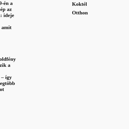
9-én a
Koktél
ép az
Otthon
: ideje
 amit
oldfény
zik a
– így
legtöbb
ot