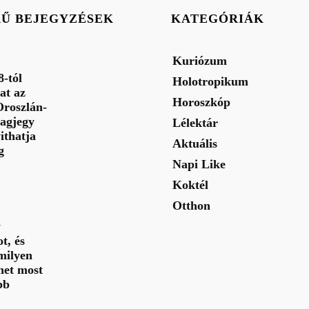
RŰ BEJEGYZÉSEK
KATEGÓRIÁK
Kuriózum
-tól
Holotropikum
at az
Horoszkóp
Oroszlán-
lagjegy
Lélektár
ithatja
Aktuális
g
Napi Like
Koktél
Otthon
y
t, és
milyen
het most
bb