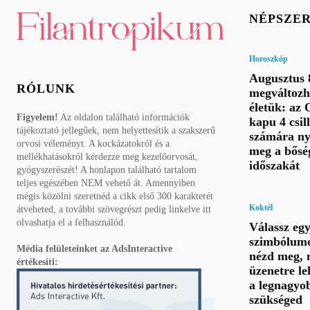
NÉPSZE
Horoszkóp
Augusztus 8
RÓLUNK
megváltozh
életük: az 
Figyelem!
Az oldalon található információk
kapu 4 csil
tájékoztató jellegűek, nem helyettesítik a szakszerű
számára ny
orvosi véleményt. A kockázatokról és a
meg a bősé
mellékhatásokról kérdezze meg kezelőorvosát,
időszakát
gyógyszerészét! A honlapon található tartalom
teljes egészében NEM vehető át. Amennyiben
mégis közölni szeretnéd a cikk első 300 karakterét
Koktél
átveheted, a további szövegrészt pedig linkelve itt
olvashatja el a felhasználód.
Válassz eg
szimbólumo
Média felületeinket az AdsInteractive
nézd meg, 
értékesíti:
üzenetre le
a legnagyo
szükséged