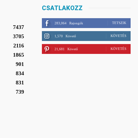
CSATLAKOZZ
TETSZIK
283,064
Rajongók
7437
3705
KÖVETÉS
1,570
Követő
2116
KÖVETÉS
21,681
Követő
1865
901
834
831
739