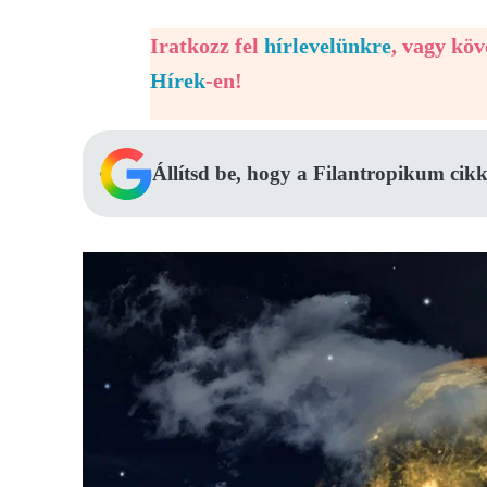
Iratkozz fel
hírlevelünkre
, vagy kö
Hírek
-en!
Állítsd be, hogy a Filantropikum cikk