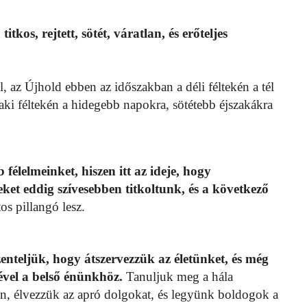
kos, rejtett, sötét, váratlan, és erőteljes
l, az Újhold ebben az időszakban a déli féltekén a tél
zaki féltekén a hidegebb napokra, sötétebb éjszakákra
élelmeinket, hiszen itt az ideje, hogy
ket eddig szívesebben titkoltunk, és a következő
os pillangó lesz.
zenteljük, hogy átszervezzük az életünket, és még
ével a belső énünkhöz.
Tanuljuk meg a hála
an, élvezzük az apró dolgokat, és legyünk boldogok a