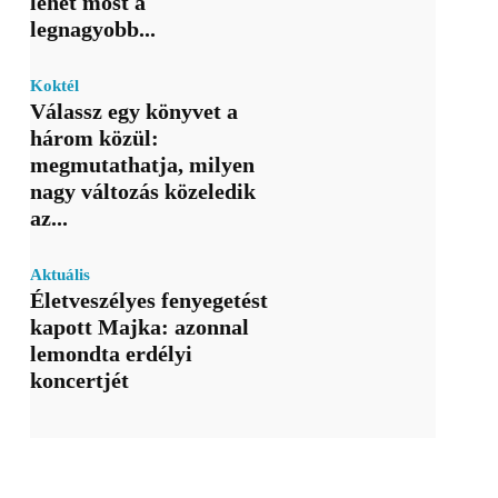
lehet most a
legnagyobb...
Koktél
Válassz egy könyvet a
három közül:
megmutathatja, milyen
nagy változás közeledik
az...
Aktuális
Életveszélyes fenyegetést
kapott Majka: azonnal
lemondta erdélyi
koncertjét