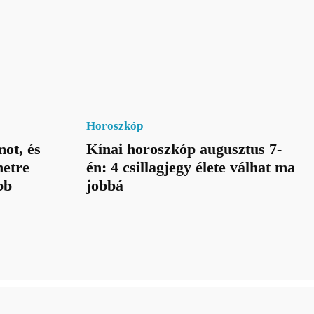
Horoszkóp
ot, és
Kínai horoszkóp augusztus 7-
netre
én: 4 csillagjegy élete válhat ma
bb
jobbá