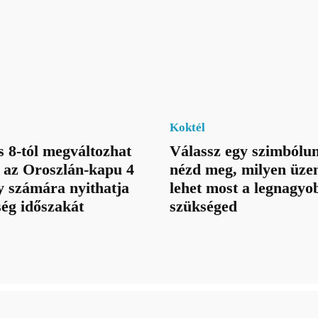
Koktél
 8-tól megváltozhat
Válassz egy szimbólum
: az Oroszlán-kapu 4
nézd meg, milyen üze
gy számára nyithatja
lehet most a legnagyo
ég időszakát
szükséged