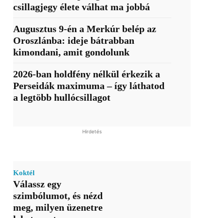
csillagjegy élete válhat ma jobbá
Augusztus 9-én a Merkúr belép az
Oroszlánba: ideje bátrabban
kimondani, amit gondolunk
2026-ban holdfény nélkül érkezik a
Perseidák maximuma – így láthatod
a legtöbb hullócsillagot
Hirdetés
Koktél
Válassz egy
szimbólumot, és nézd
meg, milyen üzenetre