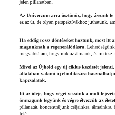
jelen pillanatban.
Az Univerzum arra ösztönöz, hogy ássunk le 
ez az út, de olyan perspektívákhoz juthatunk, ame
Ha eddig rossz döntéseket hoztunk, most itt 
magunknak a regenerálódásra.
Lehetőségünk l
megvalósítani, hogy mik az álmaink, és mi tesz
Mivel az Újhold egy új ciklus kezdetét jelent
általában valami új elindítására használhatjuk
kapcsolatok.
Itt az ideje, hogy véget vessünk a múlt feje
önmagunk legyünk és végre élvezzük az életet
pillanatát, koncentráljunk céljainkra, álmainkra
felé.