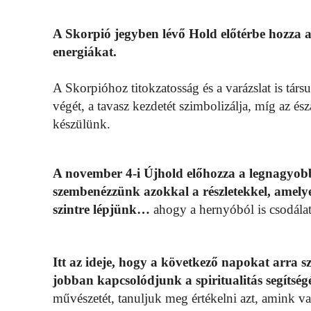
A Skorpió jegyben lévő Hold előtérbe hozza a tit
energiákat.
A Skorpióhoz titokzatosság és a varázslat is társu
végét, a tavasz kezdetét szimbolizálja, míg az és
készülünk.
A november 4-i Újhold előhozza a legnagyobb f
szembenézzünk azokkal a részletekkel, amelye
szintre lépjünk…
ahogy a hernyóból is csodálat
Itt az ideje, hogy a következő napokat arra s
jobban kapcsolódjunk a spiritualitás segítség
művészetét, tanuljuk meg értékelni azt, amink v