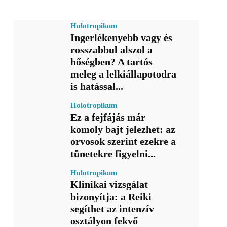
Holotropikum
Ingerlékenyebb vagy és
rosszabbul alszol a
hőségben? A tartós
meleg a lelkiállapotodra
is hatással...
Holotropikum
Ez a fejfájás már
komoly bajt jelezhet: az
orvosok szerint ezekre a
tünetekre figyelni...
Holotropikum
Klinikai vizsgálat
bizonyítja: a Reiki
segíthet az intenzív
osztályon fekvő