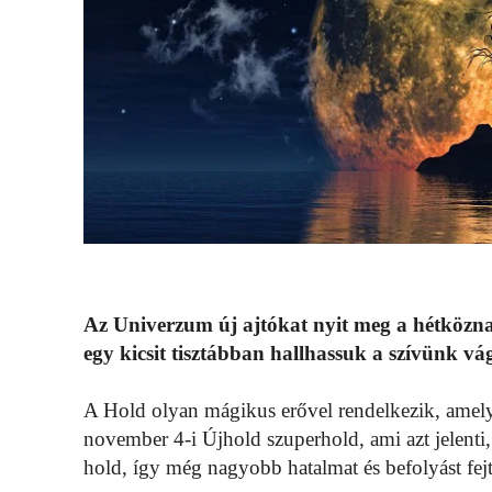
Az Univerzum új ajtókat nyit meg a hétköznap
egy kicsit tisztábban hallhassuk a szívünk vág
A Hold olyan mágikus erővel rendelkezik, amely h
november 4-i Újhold szuperhold, ami azt jelent
hold, így még nagyobb hatalmat és befolyást fejt