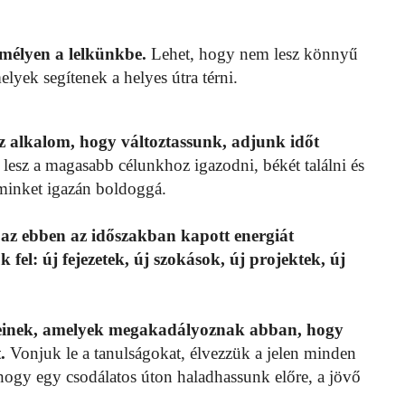
mélyen a lelkünkbe.
Lehet, hogy nem lesz könnyű
lyek segítenek a helyes útra térni.
az alkalom, hogy változtassunk, adjunk időt
esz a magasabb célunkhoz igazodni, békét találni és
 minket igazán boldoggá.
i, az ebben az időszakban kapott energiát
 fel: új fejezetek, új szokások, új projektek, új
zeteinek, amelyek megakadályoznak abban, hogy
.
Vonjuk le a tanulságokat, élvezzük a jelen minden
, hogy egy csodálatos úton haladhassunk előre, a jövő