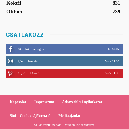
Koktél
831
Otthon
739
CSATLAKOZZ
TETSZIK
283,064
Rajongók
KÖVETÉS
1,570
Követő
KÖVETÉS
21,681
Követő
Kapcsolat
Impresszum
Adatvédelmi nyilatkozat
Süti – Cookie tájékoztató
Médiaajánlat
©Filantropikum.com - Minden jog fenntartva!