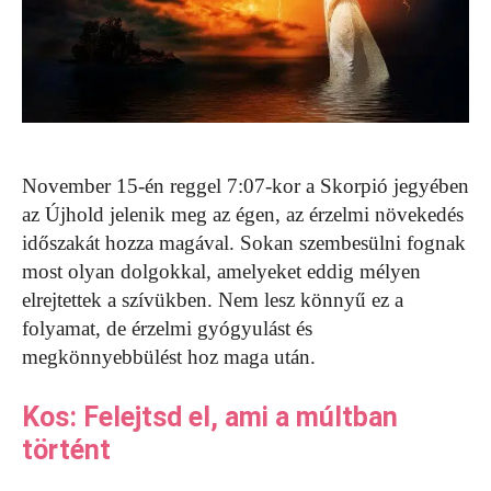
November 15-én reggel 7:07-kor a Skorpió jegyében
az Újhold jelenik meg az égen, az érzelmi növekedés
időszakát hozza magával. Sokan szembesülni fognak
most olyan dolgokkal, amelyeket eddig mélyen
elrejtettek a szívükben. Nem lesz könnyű ez a
folyamat, de érzelmi gyógyulást és
megkönnyebbülést hoz maga után.
Kos: Felejtsd el, ami a múltban
történt