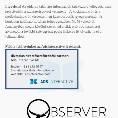
Figyelem!
Az oldalon található információk tájékoztató jellegűek, nem
helyettesítik a szakszerű orvosi véleményt. A kockázatokról és a
mellékhatásokról kérdezze meg kezelőorvosát, gyógyszerészét! A
honlapon található tartalom teljes egészében NEM vehető át.
Amennyiben mégis közölni szeretnéd a cikk első 300 karakterét
átveheted, a további szövegrészt pedig linkelve itt olvashatja el a
felhasználód.
Média felületeinket az AdsInteractive értékesíti: