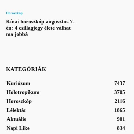
Horoszkóp
Kínai horoszkóp augusztus 7-
én: 4 csillagjegy élete válhat
ma jobbá
KATEGÓRIÁK
Kuriózum
7437
Holotropikum
3705
Horoszkóp
2116
Lélektár
1865
Aktuális
901
Napi Like
834