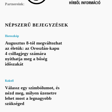
Partnereink:
NÉPSZERŰ BEJEGYZÉSEK
Horoszkóp
Augusztus 8-tól megváltozhat
az életük: az Oroszlán-kapu
4 csillagjegy számára
nyithatja meg a bőség
időszakát
Koktél
Válassz egy szimbólumot, és
nézd meg, milyen üzenetre
lehet most a legnagyobb
szükséged