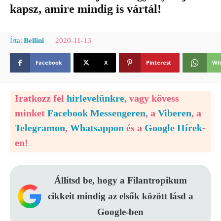
kapsz, amire mindig is vártál!
2020-11-13
Írta:
Bellini
Facebook
X
Pinterest
Wh
Iratkozz fel
hírlevelünkre
, vagy kövess
minket
Facebook Messengeren
, a
Viberen
, a
Telegramon
,
Whatsappon
és a
Google Hírek
-
en!
Állítsd be, hogy a Filantropikum
cikkeit mindig az elsők között lásd a
Google-ben