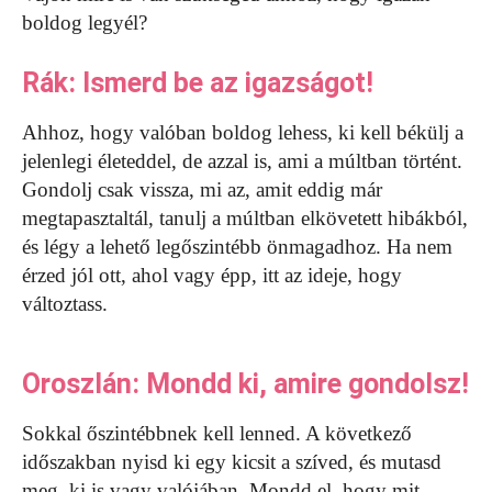
boldog legyél?
Rák: Ismerd be az igazságot!
Ahhoz, hogy valóban boldog lehess, ki kell békülj a
jelenlegi életeddel, de azzal is, ami a múltban történt.
Gondolj csak vissza, mi az, amit eddig már
megtapasztaltál, tanulj a múltban elkövetett hibákból,
és légy a lehető legőszintébb önmagadhoz. Ha nem
érzed jól ott, ahol vagy épp, itt az ideje, hogy
változtass.
Oroszlán: Mondd ki, amire gondolsz!
Sokkal őszintébbnek kell lenned. A következő
időszakban nyisd ki egy kicsit a szíved, és mutasd
meg, ki is vagy valójában. Mondd el, hogy mit