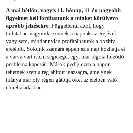
A mai hétfőn, vagyis 11. hónap, 11-én nagyobb
figyelmet kell fordítanunk a minket körülvevő
apróbb jelzésekre.
Függetlenül attól, hogy
tudatában vagyunk-e ennek a napnak az erejével
vagy sem, mindannyian profitálhatunk a pozitív
erejéből. Sokunk számára éppen ez a nap hozhatja el
a várva várt isteni segítséget egy, már régóta húzódó
probléma kapcsán. Mások pedig ezen a napon
tehetnek szert a rég áhított igazságra, amelynek
hiánya már oly régen gátolja őket az életben való
előrehaladásban.