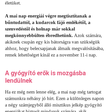
életüket.
A mai nap energiái végre megtisztítanak a
bűntudattól, a kudarcok fájó emlékétől, a
szenvedéstől és holnap már sokkal
megkönnyebbülten ébredhetünk.
Azok számára,
akiknek csupán egy kis bátorságra van szükségük
ahhoz, hogy belecsapjanak álmaik megvalósításába,
remek lehetőséget kínál ez a november 11-i nap.
A gyógyító erők is mozgásba
lendülnek
Ha ez még nem lenne elég, a mai nap még tartogat
számunkra néhány jó hírt. Ezen a különleges napon
a négy számjegyből álló misztikus jelkép gyógyító
energiákat biztosít mindazok számára, akik