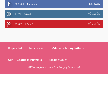
TETSZIK
283,064
Rajongók
KÖVETÉS
1,570
Követő
KÖVETÉS
21,681
Követő
Kapcsolat
Impresszum
Adatvédelmi nyilatkozat
Süti – Cookie tájékoztató
Médiaajánlat
©Filantropikum.com - Minden jog fenntartva!