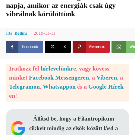
napja, amikor az energiák csak úgy
vibrálnak körülöttünk
2019-11-11
Írta:
Bellini
Facebook
X
Pinterest
Wh
Iratkozz fel
hírlevelünkre
, vagy kövess
minket
Facebook Messengeren
, a
Viberen
, a
Telegramon
,
Whatsappon
és a
Google Hírek
-
en!
Állítsd be, hogy a Filantropikum
cikkeit mindig az elsők között lásd a