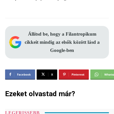
Állítsd be, hogy a Filantropikum
cikkeit mindig az elsők között lásd a
Google-ben
Facebook
X
Pinterest
Whats
Ezeket olvastad már?
LEGFRISSEBB