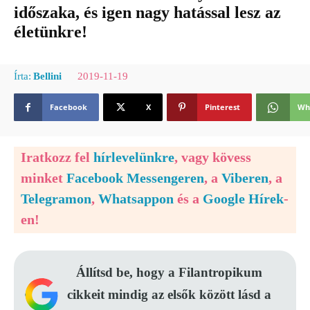
időszaka, és igen nagy hatással lesz az
életünkre!
2019-11-19
Írta:
Bellini
Facebook
X
Pinterest
Wh
Iratkozz fel
hírlevelünkre
, vagy kövess
minket
Facebook Messengeren
, a
Viberen
, a
Telegramon
,
Whatsappon
és a
Google Hírek
-
en!
Állítsd be, hogy a Filantropikum
cikkeit mindig az elsők között lásd a