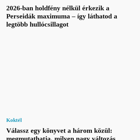
2026-ban holdfény nélkül érkezik a
Perseidák maximuma – így láthatod a
legtöbb hullócsillagot
Koktél
Válassz egy könyvet a három közül:
megmutathatja, milyen nagy változás