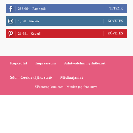
TETSZIK
283,064
Rajongók
KÖVETÉS
1,570
Követő
KÖVETÉS
21,681
Követő
Kapcsolat
Impresszum
Adatvédelmi nyilatkozat
Süti – Cookie tájékoztató
Médiaajánlat
©Filantropikum.com - Minden jog fenntartva!