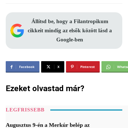
Állítsd be, hogy a Filantropikum
cikkeit mindig az elsők között lásd a
Google-ben
Facebook
X
Pinterest
Whats
Ezeket olvastad már?
LEGFRISSEBB
Augusztus 9-én a Merkúr belép az