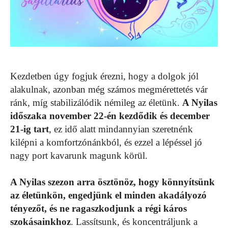
Kezdetben úgy fogjuk érezni, hogy a dolgok jól
alakulnak, azonban még számos megmérettetés vár
ránk, míg stabilizálódik némileg az életünk.
A Nyilas
időszaka november 22-én kezdődik és december
21-ig tart
, ez idő alatt mindannyian szeretnénk
kilépni a komfortzónánkból, és ezzel a lépéssel jó
nagy port kavarunk magunk körül.
A Nyilas szezon arra ösztönöz, hogy könnyítsünk
az életünkön, engedjünk el minden akadályozó
tényezőt, és ne ragaszkodjunk a régi káros
szokásainkhoz
. Lassítsunk, és koncentráljunk a