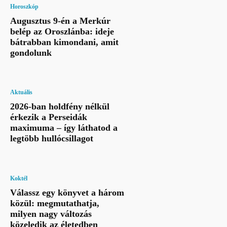
Horoszkóp
Augusztus 9-én a Merkúr
belép az Oroszlánba: ideje
bátrabban kimondani, amit
gondolunk
Aktuális
2026-ban holdfény nélkül
érkezik a Perseidák
maximuma – így láthatod a
legtöbb hullócsillagot
Koktél
Válassz egy könyvet a három
közül: megmutathatja,
milyen nagy változás
közeledik az életedben