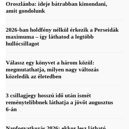
Oroszlánba: ideje bátrabban kimondani,
amit gondolunk
2026-ban holdfény nélkül érkezik a Perseidák
maximuma – így láthatod a legtöbb
hullócsillagot
Válassz egy könyvet a három közül:
megmutathatja, milyen nagy változás
közeledik az életedben
3 csillagjegy hosszú idő után ismét
reménytelibbnek láthatja a jövőt augusztus
6-án
Napfogyatkozás 2026: ekkor lesz látható