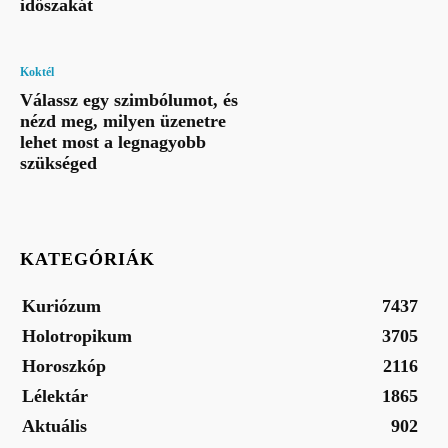
időszakát
Koktél
Válassz egy szimbólumot, és
nézd meg, milyen üzenetre
lehet most a legnagyobb
szükséged
KATEGÓRIÁK
Kuriózum
7437
Holotropikum
3705
Horoszkóp
2116
Lélektár
1865
Aktuális
902