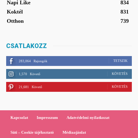
Napi Like
834
Koktél
831
Otthon
739
CSATLAKOZZ
TETSZIK
283,064
Rajongók
KÖVETÉS
1,570
Követő
KÖVETÉS
21,681
Követő
Kapcsolat
Impresszum
Adatvédelmi nyilatkozat
Süti – Cookie tájékoztató
Médiaajánlat