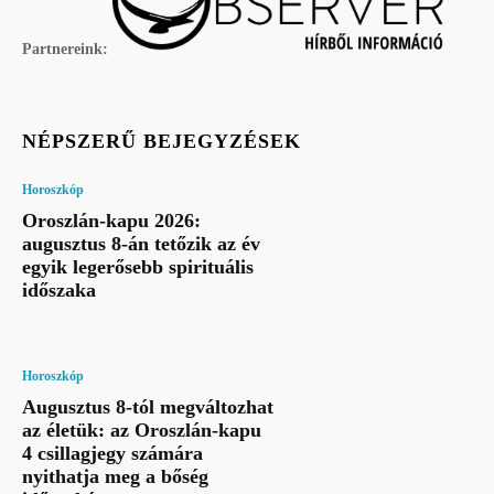
Partnereink:
NÉPSZERŰ BEJEGYZÉSEK
Horoszkóp
Oroszlán-kapu 2026:
augusztus 8-án tetőzik az év
egyik legerősebb spirituális
időszaka
Horoszkóp
Augusztus 8-tól megváltozhat
az életük: az Oroszlán-kapu
4 csillagjegy számára
nyithatja meg a bőség