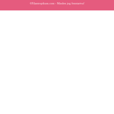
©Filantropikum.com - Minden jog fenntartva!