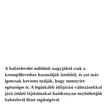
A babérlevelet mifelénk nagyjából csak a
krumplileveshez használják ízesítőül, és azt már
igencsak kevesen tudják, hogy mennyire
egészséges is. A leginkább időjárási változásokkal
járó ízületi fájdalmakat hatékonyan enyhíthetjük
babérlevél főzet segítségével.