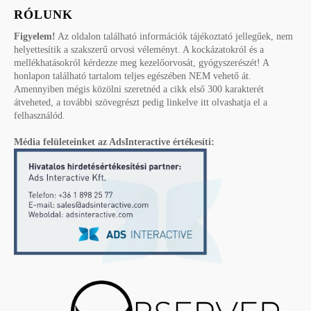
RÓLUNK
Figyelem!
Az oldalon található információk tájékoztató jellegűek, nem
helyettesítik a szakszerű orvosi véleményt. A kockázatokról és a
mellékhatásokról kérdezze meg kezelőorvosát, gyógyszerészét! A
honlapon található tartalom teljes egészében NEM vehető át.
Amennyiben mégis közölni szeretnéd a cikk első 300 karakterét
átveheted, a további szövegrészt pedig linkelve itt olvashatja el a
felhasználód.
Média felületeinket az AdsInteractive értékesíti: