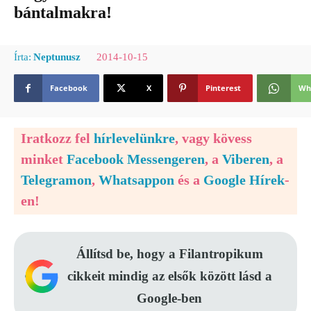
bántalmakra!
2014-10-15
Írta:
Neptunusz
Facebook
X
Pinterest
Wh
Iratkozz fel
hírlevelünkre
, vagy kövess
minket
Facebook Messengeren
, a
Viberen
, a
Telegramon
,
Whatsappon
és a
Google Hírek
-
en!
Állítsd be, hogy a Filantropikum
cikkeit mindig az elsők között lásd a
Google-ben