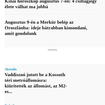
Kínai horoszkóp augusztus 7-én: 4 csillagjegy
élete válhat ma jobbá
Augusztus 9-én a Merkúr belép az
Oroszlánba: ideje bátrabban kimondani,
amit gondolunk
Hirdetés
Aktuális
Vaddisznó jutott be a Kossuth
téri metróállomásra:
kiürítették az állomást, az M2-
es...