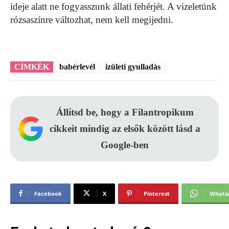
ideje alatt ne fogyasszunk állati fehérjét. A vizeletünk
rózsaszínre változhat, nem kell megijedni.
CÍMKÉK
babérlevél
izületi gyulladás
Állítsd be, hogy a Filantropikum
cikkeit mindig az elsők között lásd a
Google-ben
Facebook
X
Pinterest
Whats