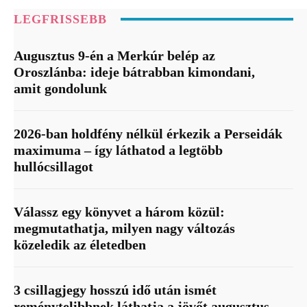
LEGFRISSEBB
Augusztus 9-én a Merkúr belép az
Oroszlánba: ideje bátrabban kimondani,
amit gondolunk
2026-ban holdfény nélkül érkezik a Perseidák
maximuma – így láthatod a legtöbb
hullócsillagot
Válassz egy könyvet a három közül:
megmutathatja, milyen nagy változás
közeledik az életedben
3 csillagjegy hosszú idő után ismét
reménytelibbnek láthatja a jövőt augusztus