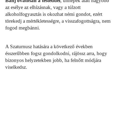
Bánj óvatosan a testeddel
, ünnepek alatt nagyobb
az esélye az elhízásnak, vagy a túlzott
alkoholfogyasztás is okozhat némi gondot, ezért
törekedj a mértékletességre, a visszafogottságra, nem
fogod megbánni.
A Szaturnusz hatására a következő években
ésszerűbben fogsz gondolkodni, rájössz arra, hogy
bizonyos helyzetekben jobb, ha felnőtt módjára
viselkedsz.