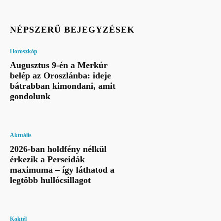
NÉPSZERŰ BEJEGYZÉSEK
Horoszkóp
Augusztus 9-én a Merkúr
belép az Oroszlánba: ideje
bátrabban kimondani, amit
gondolunk
Aktuális
2026-ban holdfény nélkül
érkezik a Perseidák
maximuma – így láthatod a
legtöbb hullócsillagot
Koktél