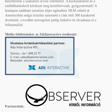
helyettesítik a szakszerű orvosi véleményt. A kockázatokról és a
mellékhatásokról kérdezze meg kezelőorvosát, gyógyszerészét! A
honlapon található tartalom teljes egészében NEM vehető át.
Amennyiben mégis közölni szeretnéd a cikk első 300 karakterét
átveheted, a további szövegrészt pedig linkelve itt olvashatja el a
felhasználód.
Média felületeinket az AdsInteractive értékesíti:
Partnereink: