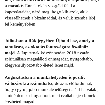
a másoké.
Ennek okán vizsgáld felül a
kapcsolataidat, nézd meg, hogy kik azok, akik
visszaélhetnek a bizalmaddal, és velük szembe lépj
fel keményebben.
Júliusban a Rák jegyében Újhold lesz, amely a
tanulásra, az oktatás fontosságára ösztönöz
majd.
A Jupiternek köszönhetően 2018 nyarán
spirituálisan megtalálod önmagadat, nyugodtabb,
kiegyensúlyozottabb életed lehet majd.
Augusztusban a munkahelyeden is pozitív
változásokra számíthatsz
, de az is előfordulhat,
hogy egy új, jobb munkalehetőséget ajánl fel valaki,
amit érdemes elfogadnod, mert ezáltal teljesebbnek
érezheted magad.