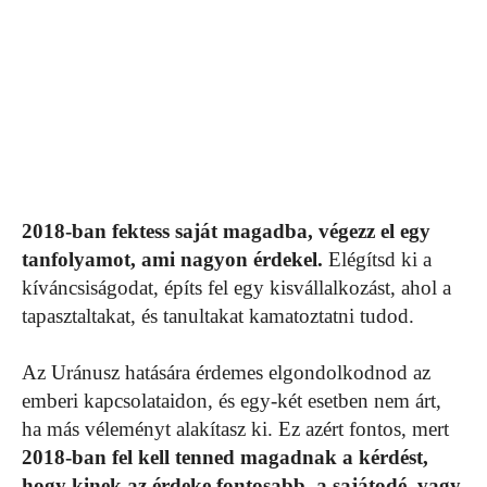
2018-ban fektess saját magadba, végezz el egy
tanfolyamot, ami nagyon érdekel.
Elégítsd ki a
kíváncsiságodat, építs fel egy kisvállalkozást, ahol a
tapasztaltakat, és tanultakat kamatoztatni tudod.
Az Uránusz hatására érdemes elgondolkodnod az
emberi kapcsolataidon, és egy-két esetben nem árt,
ha más véleményt alakítasz ki. Ez azért fontos, mert
2018-ban fel kell tenned magadnak a kérdést,
hogy kinek az érdeke fontosabb, a sajátodé, vagy