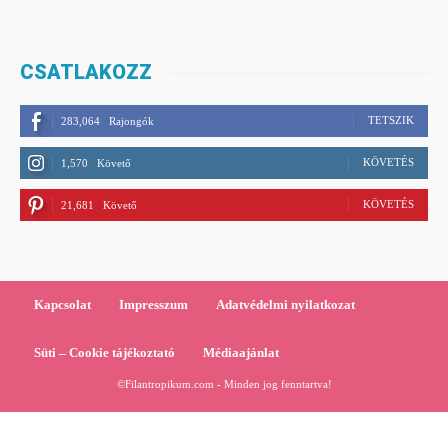
CSATLAKOZZ
TETSZIK
283,064
Rajongók
KÖVETÉS
1,570
Követő
KÖVETÉS
21,681
Követő
Kapcsolat
Impresszum
Adatvédelmi nyilatkozat
Süti – Cookie tájékoztató
Médiaajánlat
©Filantropikum.com - Minden jog fenntartva!