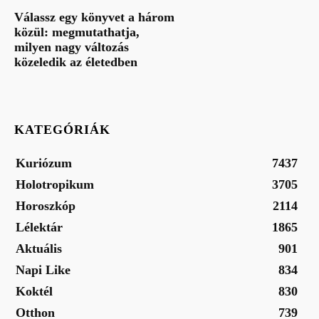
Válassz egy könyvet a három
közül: megmutathatja,
milyen nagy változás
közeledik az életedben
KATEGÓRIÁK
Kuriózum
7437
Holotropikum
3705
Horoszkóp
2114
Lélektár
1865
Aktuális
901
Napi Like
834
Koktél
830
Otthon
739