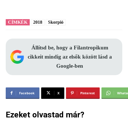
CÍMKÉK
2018
Skorpió
Állítsd be, hogy a Filantropikum
cikkeit mindig az elsők között lásd a
Google-ben
Facebook
X
Pinterest
Whats
Ezeket olvastad már?