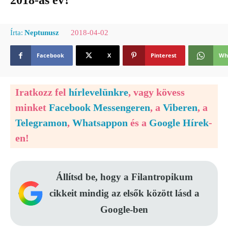
2018-as év?
2018-04-02
Írta:
Neptunusz
Facebook
X
Pinterest
Wh
Iratkozz fel
hírlevelünkre
, vagy kövess
minket
Facebook Messengeren
, a
Viberen
, a
Telegramon
,
Whatsappon
és a
Google Hírek
-
en!
Állítsd be, hogy a Filantropikum
cikkeit mindig az elsők között lásd a
Google-ben