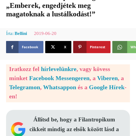
„Emberek, engedjétek meg
magatoknak a lustálkodást!”
2019-06-20
Írta:
Bellini
Facebook
X
Pinterest
Wh
Iratkozz fel
hírlevelünkre
, vagy kövess
minket
Facebook Messengeren
, a
Viberen
, a
Telegramon
,
Whatsappon
és a
Google Hírek
-
en!
Állítsd be, hogy a Filantropikum
cikkeit mindig az elsők között lásd a