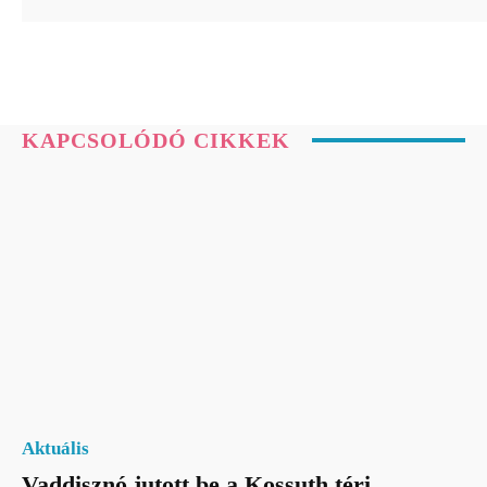
KAPCSOLÓDÓ CIKKEK
Aktuális
Vaddisznó jutott be a Kossuth téri