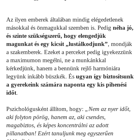
Az ilyen emberek általában mindig elégedetlenek
másokkal és önmagukkal szemben is. Pedig
néha jó,
és szinte szükségszerű, hogy elengedjük
magunkat és egy kicsit „lustálkodjunk”
, mondják
a szakemberek. Ezeket a perceket pedig igyekezzünk
a maximumon megélni, ne a munkánkkal
kérkedjünk, hanem a bennünk rejlő harmóniára
legyünk inkább büszkék. És
ugyan így biztosítsunk
a gyerekeink számára naponta egy kis pihenési
időt
.
Pszichológusként állítom, hogy:
„Nem az nyer időt,
aki folyton pörög, hanem az, aki csendes,
magabiztos, és képes koncentrálni az adott
pillanatban! Ezért tanuljunk meg egyszerűen