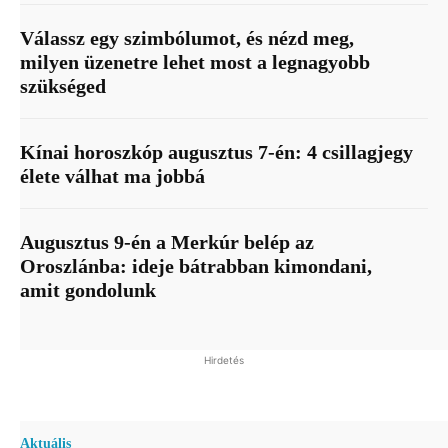
Válassz egy szimbólumot, és nézd meg,
milyen üzenetre lehet most a legnagyobb
szükséged
Kínai horoszkóp augusztus 7-én: 4 csillagjegy
élete válhat ma jobbá
Augusztus 9-én a Merkúr belép az
Oroszlánba: ideje bátrabban kimondani,
amit gondolunk
Hirdetés
Aktuális