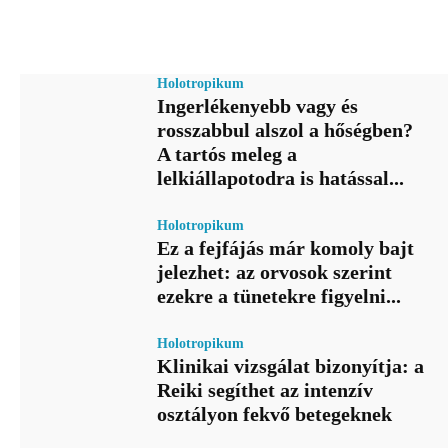
Holotropikum
Ingerlékenyebb vagy és
rosszabbul alszol a hőségben?
A tartós meleg a
lelkiállapotodra is hatással...
Holotropikum
Ez a fejfájás már komoly bajt
jelezhet: az orvosok szerint
ezekre a tünetekre figyelni...
Holotropikum
Klinikai vizsgálat bizonyítja: a
Reiki segíthet az intenzív
osztályon fekvő betegeknek