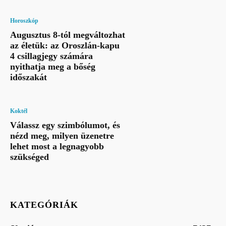
Horoszkóp
Augusztus 8-tól megváltozhat
az életük: az Oroszlán-kapu
4 csillagjegy számára
nyithatja meg a bőség
időszakát
Koktél
Válassz egy szimbólumot, és
nézd meg, milyen üzenetre
lehet most a legnagyobb
szükséged
KATEGÓRIÁK