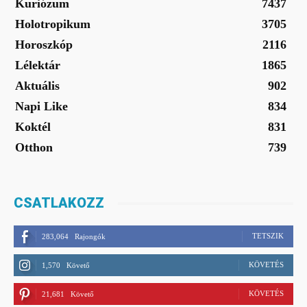
Kuriózum
7437
Holotropikum
3705
Horoszkóp
2116
Lélektár
1865
Aktuális
902
Napi Like
834
Koktél
831
Otthon
739
CSATLAKOZZ
TETSZIK
283,064
Rajongók
KÖVETÉS
1,570
Követő
KÖVETÉS
21,681
Követő