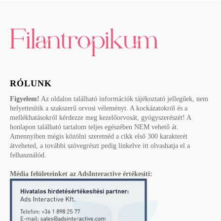
RÓLUNK
Figyelem!
Az oldalon található információk tájékoztató jellegűek, nem
helyettesítik a szakszerű orvosi véleményt. A kockázatokról és a
mellékhatásokról kérdezze meg kezelőorvosát, gyógyszerészét! A
honlapon található tartalom teljes egészében NEM vehető át.
Amennyiben mégis közölni szeretnéd a cikk első 300 karakterét
átveheted, a további szövegrészt pedig linkelve itt olvashatja el a
felhasználód.
Média felületeinket az AdsInteractive értékesíti: