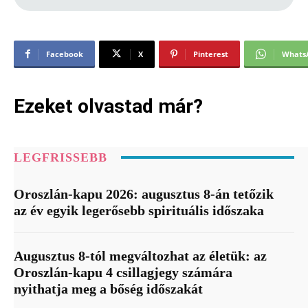
Facebook
X
Pinterest
Whats
Ezeket olvastad már?
LEGFRISSEBB
Oroszlán-kapu 2026: augusztus 8-án tetőzik
az év egyik legerősebb spirituális időszaka
Augusztus 8-tól megváltozhat az életük: az
Oroszlán-kapu 4 csillagjegy számára
nyithatja meg a bőség időszakát