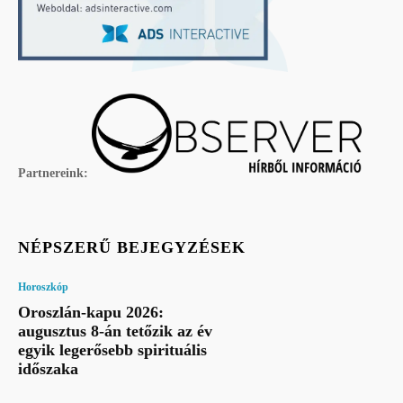
Partnereink:
NÉPSZERŰ BEJEGYZÉSEK
Horoszkóp
Oroszlán-kapu 2026:
augusztus 8-án tetőzik az év
egyik legerősebb spirituális
időszaka