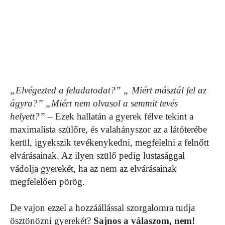
„Elvégezted a feladatodat?” „ Miért másztál fel az
ágyra?” „Miért nem olvasol a semmit tevés
helyett?”
– Ezek hallatán a gyerek félve tekint a
maximalista szülőre, és valahányszor az a látóterébe
kerül, igyekszik tevékenykedni, megfelelni a felnőtt
elvárásainak. Az ilyen szülő pedig lustasággal
vádolja gyerekét, ha az nem az elvárásainak
megfelelően pörög.
De vajon ezzel a hozzáállással szorgalomra tudja
ösztönözni gyerekét?
Sajnos a válaszom, nem!