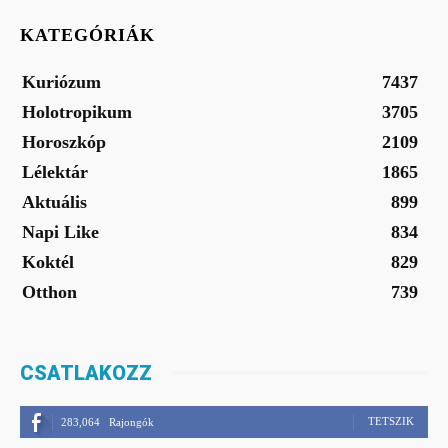
KATEGÓRIÁK
Kuriózum
7437
Holotropikum
3705
Horoszkóp
2109
Lélektár
1865
Aktuális
899
Napi Like
834
Koktél
829
Otthon
739
CSATLAKOZZ
TETSZIK
283,064
Rajongók