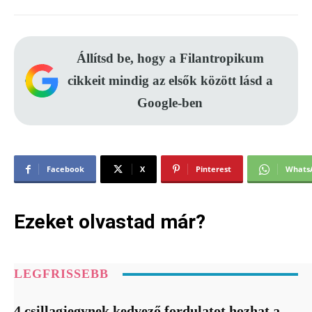
Állítsd be, hogy a Filantropikum
cikkeit mindig az elsők között lásd a
Google-ben
Facebook
X
Pinterest
Whats
Ezeket olvastad már?
LEGFRISSEBB
4 csillagjegynek kedvező fordulatot hozhat a