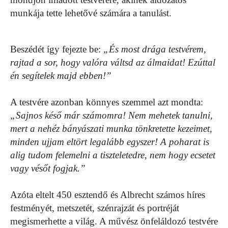
munkája tette lehetővé számára a tanulást.
Beszédét így fejezte be:
„És most drága testvérem,
rajtad a sor, hogy valóra váltsd az álmaidat! Ezúttal
én segítelek majd ebben!”
A testvére azonban könnyes szemmel azt mondta:
„Sajnos késő már számomra! Nem mehetek tanulni,
mert a nehéz bányászati munka tönkretette kezeimet,
minden ujjam eltört legalább egyszer! A poharat is
alig tudom felemelni a tiszteletedre, nem hogy ecsetet
vagy vésőt fogjak.”
Azóta eltelt 450 esztendő és Albrecht számos híres
festményét, metszetét, szénrajzát és portréját
megismerhette a világ. A művész önfeláldozó testvére