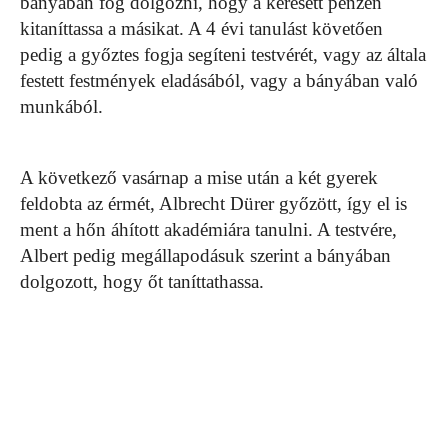
bányában fog dolgozni, hogy a keresett pénzen
kitaníttassa a másikat. A 4 évi tanulást követően
pedig a győztes fogja segíteni testvérét, vagy az általa
festett festmények eladásából, vagy a bányában való
munkából.
A következő vasárnap a mise után a két gyerek
feldobta az érmét, Albrecht Dürer győzött, így el is
ment a hőn áhított akadémiára tanulni. A testvére,
Albert pedig megállapodásuk szerint a bányában
dolgozott, hogy őt taníttathassa.