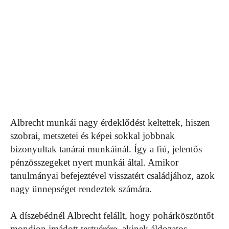
Albrecht munkái nagy érdeklődést keltettek, hiszen
szobrai, metszetei és képei sokkal jobbnak
bizonyultak tanárai munkáinál. Így a fiú, jelentős
pénzösszegeket nyert munkái által. Amikor
tanulmányai befejeztével visszatért családjához, azok
nagy ünnepséget rendeztek számára.
A díszebédnél Albrecht felállt, hogy pohárköszöntőt
mondjon imádott testvérére, akinek áldozatos