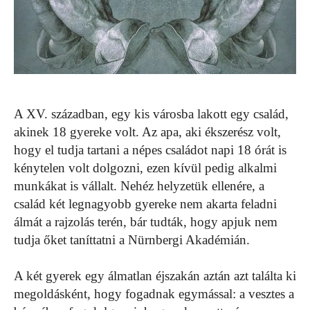
A XV. században, egy kis városba lakott egy család,
akinek 18 gyereke volt. Az apa, aki ékszerész volt,
hogy el tudja tartani a népes családot napi 18 órát is
kénytelen volt dolgozni, ezen kívül pedig alkalmi
munkákat is vállalt. Nehéz helyzetük ellenére, a
család két legnagyobb gyereke nem akarta feladni
álmát a rajzolás terén, bár tudták, hogy apjuk nem
tudja őket taníttatni a Nürnbergi Akadémián.
A két gyerek egy álmatlan éjszakán aztán azt találta ki
megoldásként, hogy fogadnak egymással: a vesztes a