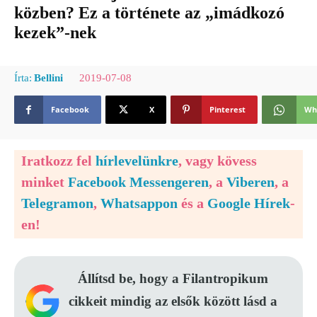
közben? Ez a története az „imádkozó
kezek”-nek
2019-07-08
Írta:
Bellini
Facebook
X
Pinterest
Wh
Iratkozz fel
hírlevelünkre
, vagy kövess
minket
Facebook Messengeren
, a
Viberen
, a
Telegramon
,
Whatsappon
és a
Google Hírek
-
en!
Állítsd be, hogy a Filantropikum
cikkeit mindig az elsők között lásd a