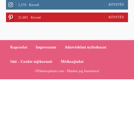
KÖVETÉS
1,570
Követő
KÖVETÉS
21,681
Követő
Kapcsolat
Impresszum
Adatvédelmi nyilatkozat
Süti – Cookie tájékoztató
Médiaajánlat
©Filantropikum.com - Minden jog fenntartva!