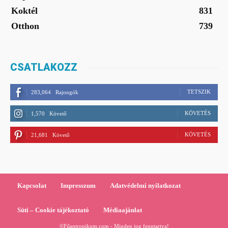
Koktél
831
Otthon
739
CSATLAKOZZ
TETSZIK
283,064
Rajongók
KÖVETÉS
1,570
Követő
KÖVETÉS
21,681
Követő
Kapcsolat
Impresszum
Adatvédelmi nyilatkozat
Süti – Cookie tájékoztató
Médiaajánlat
©Filantropikum.com - Minden jog fenntartva!