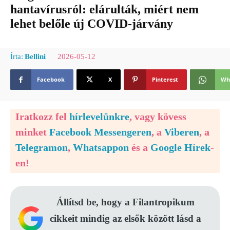
hantavírusról: elárulták, miért nem
lehet belőle új COVID-járvány
2026-05-12
Írta:
Bellini
Facebook
X
Pinterest
Wh
Iratkozz fel
hírlevelünkre
, vagy kövess
minket
Facebook Messengeren
, a
Viberen
, a
Telegramon
,
Whatsappon
és a
Google Hírek
-
en!
Állítsd be, hogy a Filantropikum
cikkeit mindig az elsők között lásd a