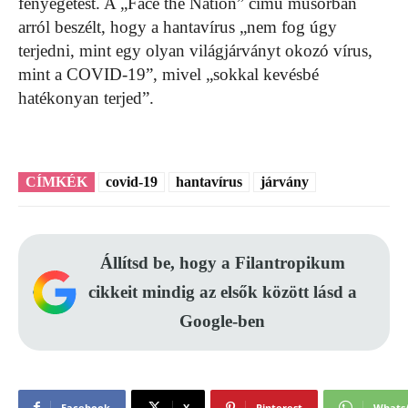
fenyegetést. A „Face the Nation” című műsorban
arról beszélt, hogy a hantavírus „nem fog úgy
terjedni, mint egy olyan világjárványt okozó vírus,
mint a COVID-19”, mivel „sokkal kevésbé
hatékonyan terjed”.
CÍMKÉK
covid-19
hantavírus
járvány
Állítsd be, hogy a Filantropikum
cikkeit mindig az elsők között lásd a
Google-ben
Facebook
X
Pinterest
Whats