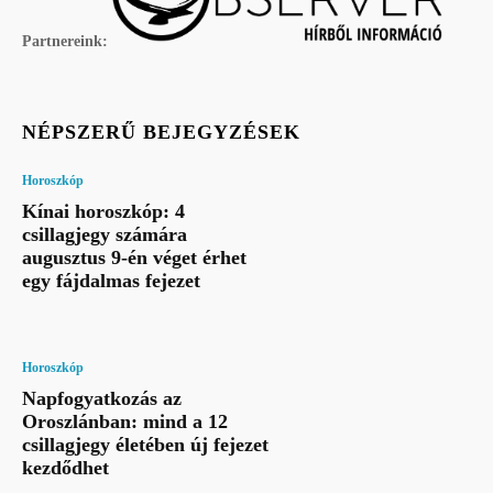
Partnereink:
NÉPSZERŰ BEJEGYZÉSEK
Horoszkóp
Kínai horoszkóp: 4
csillagjegy számára
augusztus 9-én véget érhet
egy fájdalmas fejezet
Horoszkóp
Napfogyatkozás az
Oroszlánban: mind a 12
csillagjegy életében új fejezet
kezdődhet