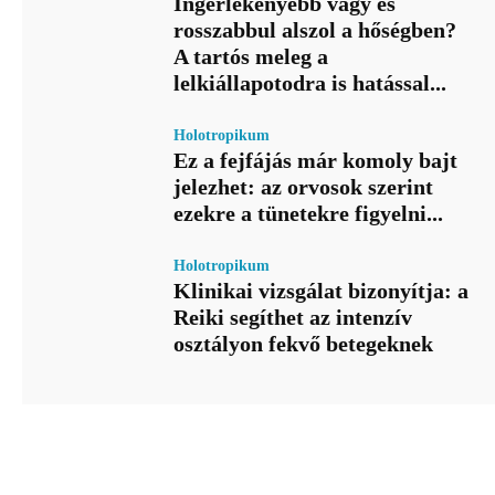
Ingerlékenyebb vagy és
rosszabbul alszol a hőségben?
A tartós meleg a
lelkiállapotodra is hatással...
Holotropikum
Ez a fejfájás már komoly bajt
jelezhet: az orvosok szerint
ezekre a tünetekre figyelni...
Holotropikum
Klinikai vizsgálat bizonyítja: a
Reiki segíthet az intenzív
osztályon fekvő betegeknek