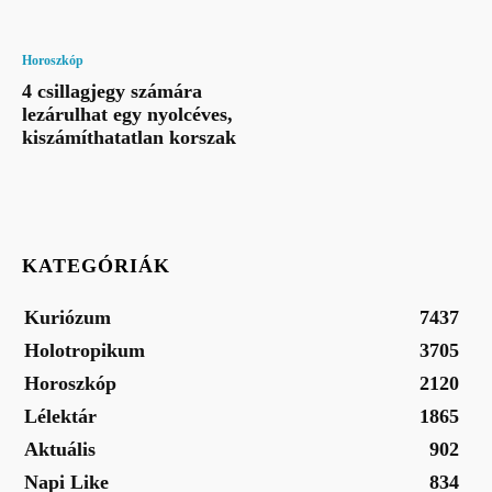
Horoszkóp
4 csillagjegy számára
lezárulhat egy nyolcéves,
kiszámíthatatlan korszak
KATEGÓRIÁK
Kuriózum
7437
Holotropikum
3705
Horoszkóp
2120
Lélektár
1865
Aktuális
902
Napi Like
834