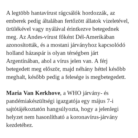
A legtöbb hantavírust rágcsálók hordozzák, az
emberek pedig általában fertőzött állatok vizeletével,
ürülékével vagy nyálával érintkezve betegednek
meg. Az Andes-vírust főként Dél-Amerikában
azonosították, és a mostani járványhoz kapcsolódó
holland házaspár is olyan térségben járt
Argentínában, ahol a vírus jelen van. A férj
betegedett meg először, majd néhány héttel később
meghalt, később pedig a felesége is megbetegedett.
Maria Van Kerkhove
, a WHO járvány- és
pandémiakészültségi igazgatója egy május 7-i
sajtótájékoztatón hangsúlyozta, hogy a jelenlegi
helyzet nem hasonlítható a koronavírus-járvány
kezdetéhez.