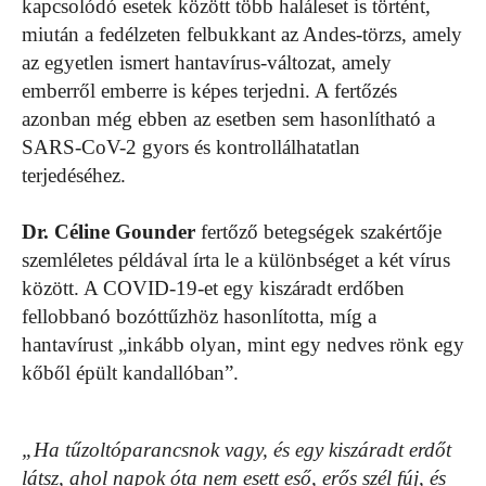
kapcsolódó esetek között több haláleset is történt,
miután a fedélzeten felbukkant az Andes-törzs, amely
az egyetlen ismert hantavírus-változat, amely
emberről emberre is képes terjedni. A fertőzés
azonban még ebben az esetben sem hasonlítható a
SARS-CoV-2 gyors és kontrollálhatatlan
terjedéséhez.
Dr. Céline Gounder
fertőző betegségek szakértője
szemléletes példával írta le a különbséget a két vírus
között. A COVID-19-et egy kiszáradt erdőben
fellobbanó bozóttűzhöz hasonlította, míg a
hantavírust „inkább olyan, mint egy nedves rönk egy
kőből épült kandallóban”.
„Ha tűzoltóparancsnok vagy, és egy kiszáradt erdőt
látsz, ahol napok óta nem esett eső, erős szél fúj, és