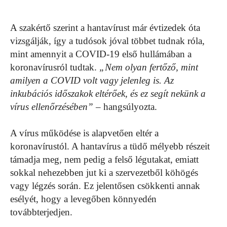
A szakértő szerint a hantavírust már évtizedek óta
vizsgálják, így a tudósok jóval többet tudnak róla,
mint amennyit a COVID-19 első hullámában a
koronavírusról tudtak.
„Nem olyan fertőző, mint
amilyen a COVID volt vagy jelenleg is. Az
inkubációs időszakok eltérőek, és ez segít nekünk a
vírus ellenőrzésében”
– hangsúlyozta.
A vírus működése is alapvetően eltér a
koronavírustól. A hantavírus a tüdő mélyebb részeit
támadja meg, nem pedig a felső légutakat, emiatt
sokkal nehezebben jut ki a szervezetből köhögés
vagy légzés során. Ez jelentősen csökkenti annak
esélyét, hogy a levegőben könnyedén
továbbterjedjen.