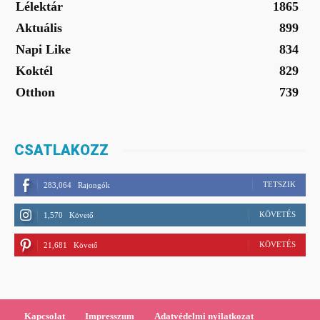
Lélektár
1865
Aktuális
899
Napi Like
834
Koktél
829
Otthon
739
CSATLAKOZZ
TETSZIK
283,064
Rajongók
KÖVETÉS
1,570
Követő
KÖVETÉS
21,681
Követő
Kapcsolat
Impresszum
Adatvédelmi nyilatkozat