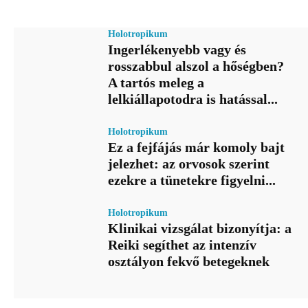
Holotropikum
Ingerlékenyebb vagy és
rosszabbul alszol a hőségben?
A tartós meleg a
lelkiállapotodra is hatással...
Holotropikum
Ez a fejfájás már komoly bajt
jelezhet: az orvosok szerint
ezekre a tünetekre figyelni...
Holotropikum
Klinikai vizsgálat bizonyítja: a
Reiki segíthet az intenzív
osztályon fekvő betegeknek