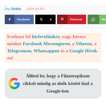
2026-01-05
Írta:
Bellini
Facebook
X
Pinterest
Wh
Iratkozz fel
hírlevelünkre
, vagy kövess
minket
Facebook Messengeren
, a
Viberen
, a
Telegramon
,
Whatsappon
és a
Google Hírek
-
en!
Állítsd be, hogy a Filantropikum
cikkeit mindig az elsők között lásd a
Google-ben