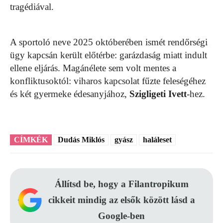
tragédiával.
A sportoló neve 2025 októberében ismét rendőrségi
ügy kapcsán került előtérbe: garázdaság miatt indult
ellene eljárás. Magánélete sem volt mentes a
konfliktusoktól: viharos kapcsolat fűzte feleségéhez
és két gyermeke édesanyjához,
Szigligeti Ivett
-hez.
CÍMKÉK
Dudás Miklós
gyász
haláleset
Állítsd be, hogy a Filantropikum
cikkeit mindig az elsők között lásd a
Google-ben