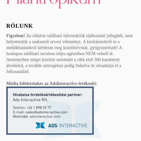
RÓLUNK
Figyelem!
Az oldalon található információk tájékoztató jellegűek, nem
helyettesítik a szakszerű orvosi véleményt. A kockázatokról és a
mellékhatásokról kérdezze meg kezelőorvosát, gyógyszerészét! A
honlapon található tartalom teljes egészében NEM vehető át.
Amennyiben mégis közölni szeretnéd a cikk első 300 karakterét
átveheted, a további szövegrészt pedig linkelve itt olvashatja el a
felhasználód.
Média felületeinket az AdsInteractive értékesíti: