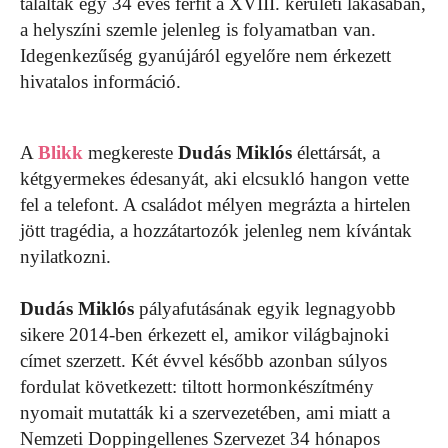
találtak egy 34 éves férfit a XVIII. kerületi lakásában,
a helyszíni szemle jelenleg is folyamatban van.
Idegenkezűség gyanújáról egyelőre nem érkezett
hivatalos információ.
A
Blikk
megkereste
Dudás Miklós
élettársát, a
kétgyermekes édesanyát, aki elcsukló hangon vette
fel a telefont. A családot mélyen megrázta a hirtelen
jött tragédia, a hozzátartozók jelenleg nem kívántak
nyilatkozni.
Dudás Miklós
pályafutásának egyik legnagyobb
sikere 2014-ben érkezett el, amikor világbajnoki
címet szerzett. Két évvel később azonban súlyos
fordulat következett: tiltott hormonkészítmény
nyomait mutatták ki a szervezetében, ami miatt a
Nemzeti Doppingellenes Szervezet 34 hónapos