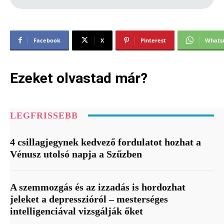
Facebook
X
Pinterest
Whats
Ezeket olvastad már?
LEGFRISSEBB
4 csillagjegynek kedvező fordulatot hozhat a
Vénusz utolsó napja a Szűzben
A szemmozgás és az izzadás is hordozhat
jeleket a depresszióról – mesterséges
intelligenciával vizsgálják őket