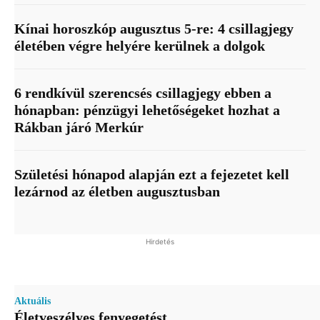
Kínai horoszkóp augusztus 5-re: 4 csillagjegy
életében végre helyére kerülnek a dolgok
6 rendkívül szerencsés csillagjegy ebben a
hónapban: pénzügyi lehetőségeket hozhat a
Rákban járó Merkúr
Születési hónapod alapján ezt a fejezetet kell
lezárnod az életben augusztusban
Hirdetés
Aktuális
Életveszélyes fenyegetést