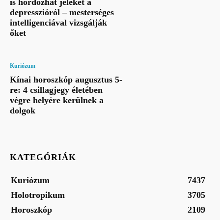
is hordozhat jeleket a
depresszióról – mesterséges
intelligenciával vizsgálják
őket
Kuriózum
Kínai horoszkóp augusztus 5-
re: 4 csillagjegy életében
végre helyére kerülnek a
dolgok
KATEGÓRIÁK
Kuriózum
7437
Holotropikum
3705
Horoszkóp
2109