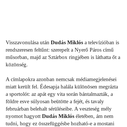
Visszavonulása után
Dudás Miklós
a televízióban is
rendszeresen feltűnt: szerepelt a Nyerő Páros című
műsorban, majd az Sztárbox ringjében is láthatta őt a
közönség.
A címlapokra azonban nemcsak médiamegjelenései
miatt került fel. Édesapja halála különösen megrázta
a sportolót: az apát egy vita során bántalmazták, a
földre esve súlyosan beütötte a fejét, és tavaly
februárban belehalt sérüléseibe. A veszteség mély
nyomot hagyott
Dudás Miklós
életében, ám nem
tudni, hogy ez összefüggésbe hozható-e a mostani