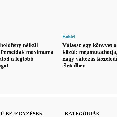
Koktél
holdfény nélkül
Válassz egy könyvet 
a Perseidák maximuma
közül: megmutathatja
atod a legtöbb
nagy változás közeled
agot
életedben
RŰ BEJEGYZÉSEK
KATEGÓRIÁK