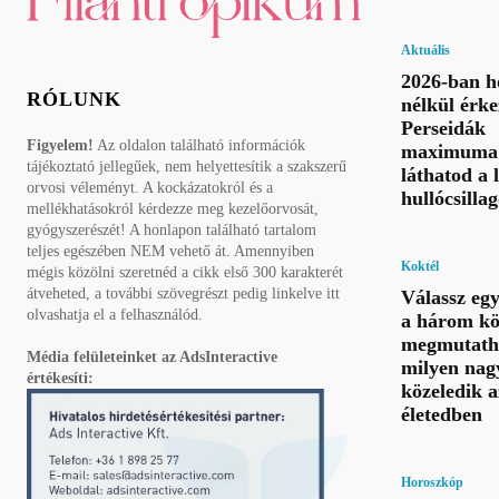
Aktuális
2026-ban h
RÓLUNK
nélkül érke
Perseidák
Figyelem!
Az oldalon található információk
maximuma 
tájékoztató jellegűek, nem helyettesítik a szakszerű
láthatod a 
orvosi véleményt. A kockázatokról és a
hullócsillag
mellékhatásokról kérdezze meg kezelőorvosát,
gyógyszerészét! A honlapon található tartalom
teljes egészében NEM vehető át. Amennyiben
Koktél
mégis közölni szeretnéd a cikk első 300 karakterét
átveheted, a további szövegrészt pedig linkelve itt
Válassz eg
olvashatja el a felhasználód.
a három kö
megmutatha
Média felületeinket az AdsInteractive
milyen nag
értékesíti:
közeledik a
életedben
Horoszkóp