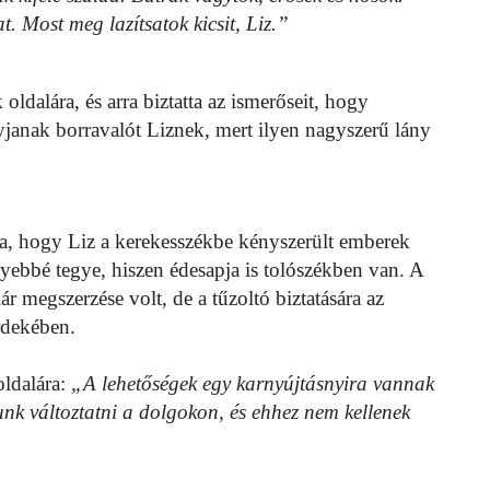
 Most meg lazítsatok kicsit, Liz.”
 oldalára, és arra biztatta az ismerőseit, hogy
janak borravalót Liznek, mert ilyen nagyszerű lány
ta, hogy Liz a kerekesszékbe kényszerült emberek
yebbé tegye, hiszen édesapja is tolószékben van. A
lár megszerzése volt, de a tűzoltó biztatására az
rdekében.
oldalára:
„A lehetőségek egy karnyújtásnyira vannak
unk változtatni a dolgokon, és ehhez nem kellenek