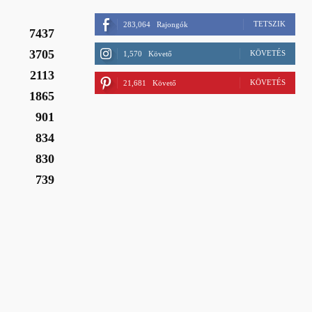
TETSZIK
283,064
Rajongók
7437
3705
KÖVETÉS
1,570
Követő
2113
KÖVETÉS
21,681
Követő
1865
901
834
830
739