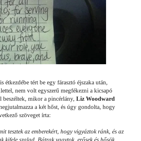
s étkezdébe tért be egy fárasztó éjszaka után,
lettel, nem volt egyszerű megfékezni a kicsapó
 beszéltek, mikor a pincérlány,
Liz Woodward
y megjutalmazza a két hőst, és úgy gondolta, hogy
övetkező szöveget írta:
t tesztek az emberekért, hogy vigyáztok ránk, és az
kifele szalad. Bátrak vagytok, erősek és hősök.