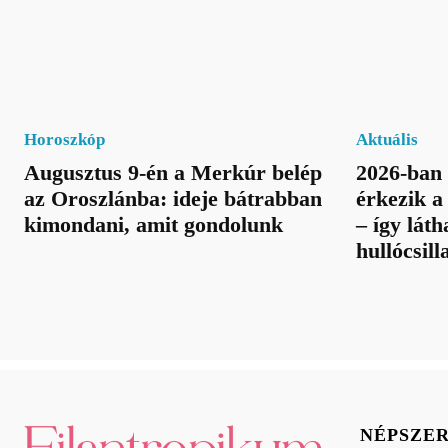
Horoszkóp
Aktuális
Augusztus 9-én a Merkúr belép
2026-ban 
az Oroszlánba: ideje bátrabban
érkezik 
kimondani, amit gondolunk
– így láth
hullócsill
NÉPSZE