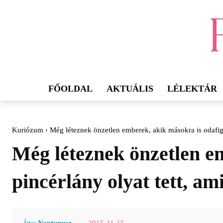
FŐOLDAL
AKTUÁLIS
LÉLEKTÁR
Kuriózum
Még léteznek önzetlen emberek, akik másokra is odafigy
Még léteznek önzetlen e
pincérlány olyat tett, am
2015-11-15
Írta:
Neptunusz