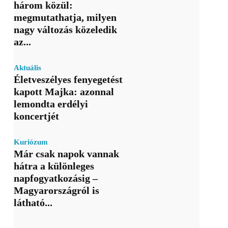
három közül:
megmutathatja, milyen
nagy változás közeledik
az...
Aktuális
Életveszélyes fenyegetést
kapott Majka: azonnal
lemondta erdélyi
koncertjét
Kuriózum
Már csak napok vannak
hátra a különleges
napfogyatkozásig –
Magyarországról is
látható...