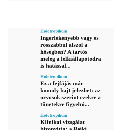
Holotropikum
Ingerlékenyebb vagy és
rosszabbul alszol a
hőségben? A tartós
meleg a lelkiállapotodra
is hatással...
Holotropikum
Ez a fejfájás már
komoly bajt jelezhet: az
orvosok szerint ezekre a
tünetekre figyelni...
Holotropikum
Klinikai vizsgálat
bizonyítja: a Reiki