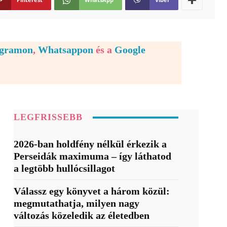
egramon
,
Whatsappon
és a
Google
LEGFRISSEBB
2026-ban holdfény nélkül érkezik a
Perseidák maximuma – így láthatod
a legtöbb hullócsillagot
Válassz egy könyvet a három közül:
megmutathatja, milyen nagy
változás közeledik az életedben