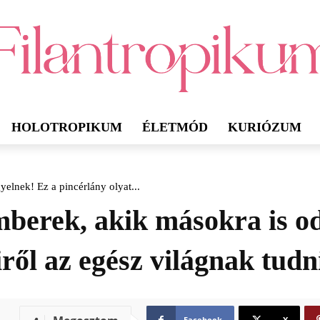
HOLOTROPIKUM
ÉLETMÓD
KURIÓZUM
elnek! Ez a pincérlány olyat...
mberek, akik másokra is od
iről az egész világnak tudn
Facebook
X