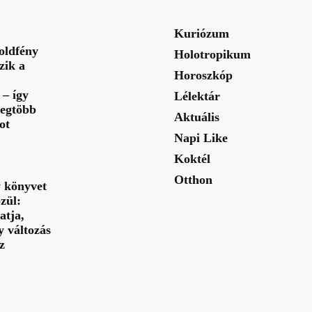
Kuriózum
oldfény
Holotropikum
zik a
Horoszkóp
– így
Lélektár
legtöbb
Aktuális
ot
Napi Like
Koktél
Otthon
y könyvet
zül:
tja,
y változás
z