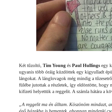
Két tűzoltó,
Tim Young
és
Paul Hullings
egy ki
ugyanis több óráig küzdöttek egy kigyulladt épü
lángokat. A lánglovagok még mindig a tűzesetről
fülébe jutottak a részletek, így eldöntötte, hog
kifizeti helyettük a reggelit. A számla hátára a k
„A reggelit ma én álltam. Köszönöm mindazt, ami
égő házakba is bementek, ahonnan mindenki csak 