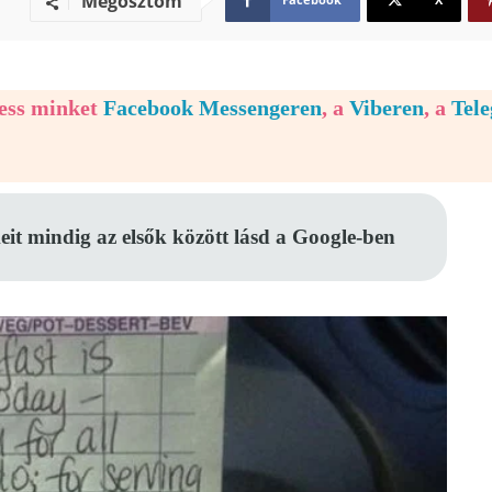
Megosztom
vess minket
Facebook Messengeren
, a
Viberen
, a
Tel
eit mindig az elsők között lásd a Google-ben