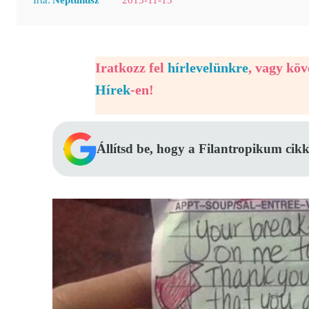
Iratkozz fel
hírlevelünkre
, vagy kö
Hírek
-en!
Állítsd be, hogy a Filantropikum cikk