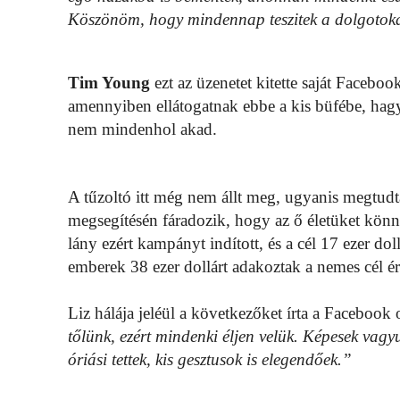
Köszönöm, hogy mindennap teszitek a dolgotokat.
Tim Young
ezt az üzenetet kitette saját Facebook
amennyiben ellátogatnak ebbe a kis büfébe, hagy
nem mindenhol akad.
A tűzoltó itt még nem állt meg, ugyanis megtud
megsegítésén fáradozik, hogy az ő életüket könn
lány ezért kampányt indított, és a cél 17 ezer dol
emberek 38 ezer dollárt adakoztak a nemes cél é
Liz hálája jeléül a következőket írta a Facebook 
tőlünk, ezért mindenki éljen velük. Képesek vagy
óriási tettek, kis gesztusok is elegendőek.”