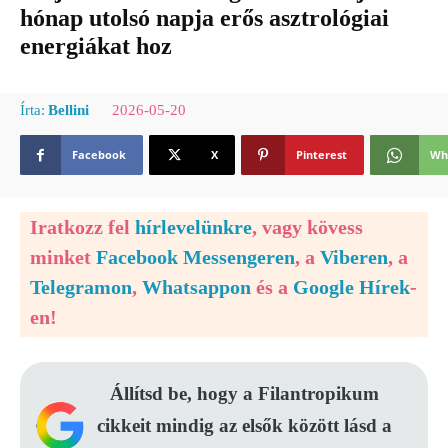
hónap utolsó napja erős asztrológiai
energiákat hoz
2026-05-20
Írta:
Bellini
Facebook
X
Pinterest
Wh
Iratkozz fel
hírlevelünkre
, vagy kövess
minket
Facebook Messengeren
, a
Viberen
, a
Telegramon
,
Whatsappon
és a
Google Hírek
-
en!
Állítsd be, hogy a Filantropikum
cikkeit mindig az elsők között lásd a