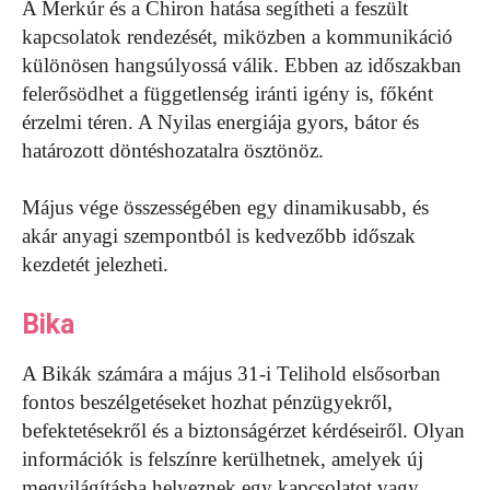
A Merkúr és a Chiron hatása segítheti a feszült
kapcsolatok rendezését, miközben a kommunikáció
különösen hangsúlyossá válik. Ebben az időszakban
felerősödhet a függetlenség iránti igény is, főként
érzelmi téren. A Nyilas energiája gyors, bátor és
határozott döntéshozatalra ösztönöz.
Május vége összességében egy dinamikusabb, és
akár anyagi szempontból is kedvezőbb időszak
kezdetét jelezheti.
Bika
A Bikák számára a május 31-i Telihold elsősorban
fontos beszélgetéseket hozhat pénzügyekről,
befektetésekről és a biztonságérzet kérdéseiről. Olyan
információk is felszínre kerülhetnek, amelyek új
megvilágításba helyeznek egy kapcsolatot vagy