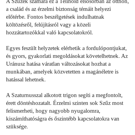
A Szüzek számára ez a Telihold elsősorban az otthon,
a család és az érzelmi biztonság témáit helyezi
előtérbe. Fontos beszélgetések indulhatnak
költözésről, felújításról vagy a közeli
hozzátartozókkal való kapcsolatokról.
Egyes feszült helyzetek elérhetik a fordulópontjukat,
és gyors, gyakorlati megoldásokat követelhetnek. Az
Uránusz hatása váratlan változásokat hozhat a
munkában, amelyek közvetetten a magánéletre is
hatással lehetnek.
A Szaturnusszal alkotott trigon segíti a megfontolt,
érett döntéshozatalt. Érzelmi szinten sok Szűz most
felismerheti, hogy nagyobb nyugalomra,
kiszámíthatóságra és őszintébb kapcsolatokra van
szüksége.