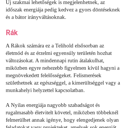
Új szakmai lehetőségek is megjelenhetnek, az
időszak energiája pedig kedvez a gyors döntéseknek
és a bátor irányváltásoknak.
Rák
A Rákok számára ez a Telihold elsősorban az
életmód és az érzelmi egyensúly területén hozhat
változásokat. A mindennapi rutin átalakulhat,
miközben egyre nehezebb figyelmen kívül hagyni a
megnövekedett felelősségeket. Felismerések
születhetnek az egészséggel, a kimerültséggel vagy a
munkahelyi helyzettel kapcsolatban.
A Nyilas energiája nagyobb szabadságot és
rugalmasabb életvitelt követel, miközben többeknél
felmerülhet annak igénye, hogy elengedjenek olyan
feladatokat vagy projekteket, amelyek sok energiát