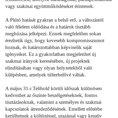
vagy szakmai együttműködéseket érintenek.
A Plútó hatását gyakran a belső erő, a változástól
való félelem oldódása és a határok tisztább
meghúzása jelképezi. Ennek megfelelően sokan
érezhetik úgy, hogy kevesebb kompromisszumot
hoznak, és határozottabban képviselik saját
igényeiket. Ez a gyakorlatban megjelenhet új
szakmai irányok keresésében, új projektek
elindításában vagy olyan helyzetekből való
kilépésben, amelyek túlterhelővé váltak.
A május 31-i Telihold körüli időszak különösen
kedvezhet az őszinte beszélgetéseknek, fontos
tisztázásoknak, valamint a személyes és szakmai
kapcsolatok átrendeződésének. Emellett előtérbe
kerülhetnek a költözéssel, utazással vagy kreatív