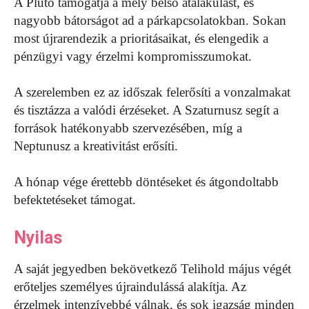
A Plútó támogatja a mély belső átalakulást, és
nagyobb bátorságot ad a párkapcsolatokban. Sokan
most újrarendezik a prioritásaikat, és elengedik a
pénzügyi vagy érzelmi kompromisszumokat.
A szerelemben ez az időszak felerősíti a vonzalmakat
és tisztázza a valódi érzéseket. A Szaturnusz segít a
források hatékonyabb szervezésében, míg a
Neptunusz a kreativitást erősíti.
A hónap vége érettebb döntéseket és átgondoltabb
befektetéseket támogat.
Nyilas
A saját jegyedben bekövetkező Telihold május végét
erőteljes személyes újraindulássá alakítja. Az
érzelmek intenzívebbé válnak, és sok igazság minden