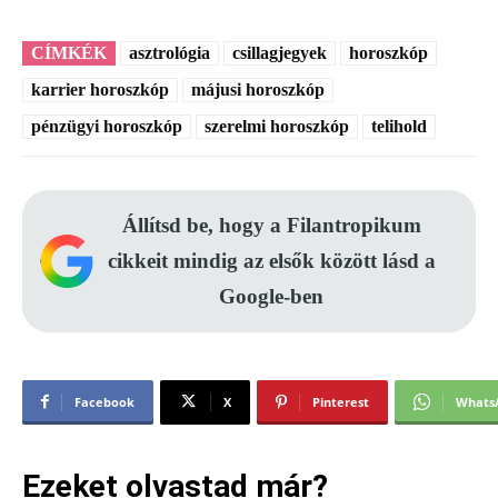
CÍMKÉK
asztrológia
csillagjegyek
horoszkóp
karrier horoszkóp
májusi horoszkóp
pénzügyi horoszkóp
szerelmi horoszkóp
telihold
Állítsd be, hogy a Filantropikum
cikkeit mindig az elsők között lásd a
Google-ben
Facebook
X
Pinterest
Whats
Ezeket olvastad már?