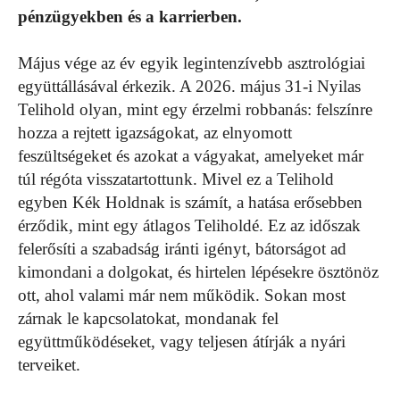
pénzügyekben és a karrierben.
Május vége az év egyik legintenzívebb asztrológiai
együttállásával érkezik. A 2026. május 31-i Nyilas
Telihold olyan, mint egy érzelmi robbanás: felszínre
hozza a rejtett igazságokat, az elnyomott
feszültségeket és azokat a vágyakat, amelyeket már
túl régóta visszatartottunk. Mivel ez a Telihold
egyben Kék Holdnak is számít, a hatása erősebben
érződik, mint egy átlagos Teliholdé. Ez az időszak
felerősíti a szabadság iránti igényt, bátorságot ad
kimondani a dolgokat, és hirtelen lépésekre ösztönöz
ott, ahol valami már nem működik. Sokan most
zárnak le kapcsolatokat, mondanak fel
együttműködéseket, vagy teljesen átírják a nyári
terveiket.