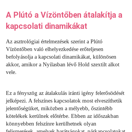
A Plútó a Vízöntőben átalakítja a
kapcsolati dinamikákat
Az asztrológiai értelmezések szerint a Plútó
Vízöntőben való elhelyezkedése erőteljesen
befolyásolja a kapcsolati dinamikákat, különösen
akkor, amikor a Nyilasban lévő Hold szextilt alkot
vele.
Ez a fényszög az átalakulás iránti igény felerősödését
jelképezi. A felszínes kapcsolatok most elveszíthetik
jelentőségüket, miközben a mélyebb, őszintébb
kötelékek kerülnek előtérbe. Ebben az időszakban
könnyebben felszínre kerülhetnek olyan
felismerések, amelyek barátságokat, párkapcsolatokat