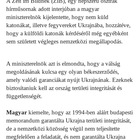
A Zeit im Bildnek (ZIB), egy népszerű osztrák
hírműsornak adott interjúban a magyar
miniszterelnök kijelentette, hogy nem küld
katonákat, illetve fegyvereket Ukrajnába, hozzátéve,
hogy a külföldi katonák kérdéséről még egyébként
sem született végleges nemzetközi megállapodás.
A miniszterelnök azt is elmondta, hogy a válság
megoldásának kulcsa egy olyan békeszerződés,
amely valódi garanciákat nyújt Ukrajnának. Ezeknek
biztosítaniuk kell az ország területi integritását és
függetlenségét.
Magyar
kiemelte, hogy az 1994-ben aláírt budapesti
memorandum garantálta Ukrajna területi integritását,
de a nemzetközi közösség végül nem teljesítette
megfelelően a feladatát, és nem garantálta Ukrajna