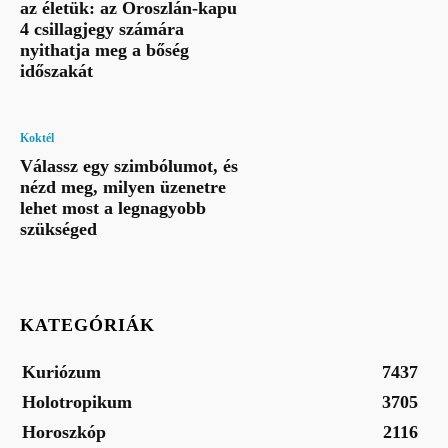
az életük: az Oroszlán-kapu
4 csillagjegy számára
nyithatja meg a bőség
időszakát
Koktél
Válassz egy szimbólumot, és
nézd meg, milyen üzenetre
lehet most a legnagyobb
szükséged
KATEGÓRIÁK
Kuriózum
7437
Holotropikum
3705
Horoszkóp
2116