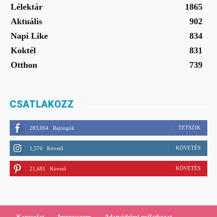
Lélektár
1865
Aktuális
902
Napi Like
834
Koktél
831
Otthon
739
CSATLAKOZZ
TETSZIK
283,064
Rajongók
KÖVETÉS
1,570
Követő
KÖVETÉS
21,681
Követő
Kapcsolat
Impresszum
Adatvédelmi nyilatkozat