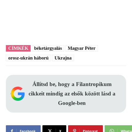
CÍMKÉK
béketárgyalás
Magyar Péter
orosz-ukrán háború
Ukrajna
Állítsd be, hogy a Filantropikum
cikkeit mindig az elsők között lásd a
Google-ben
Facebook
X
Pinterest
Whats