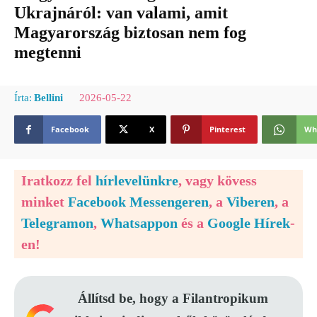
Ukrajnáról: van valami, amit
Magyarország biztosan nem fog
megtenni
2026-05-22
Írta:
Bellini
Facebook
X
Pinterest
Wh
Iratkozz fel
hírlevelünkre
, vagy kövess
minket
Facebook Messengeren
, a
Viberen
, a
Telegramon
,
Whatsappon
és a
Google Hírek
-
en!
Állítsd be, hogy a Filantropikum