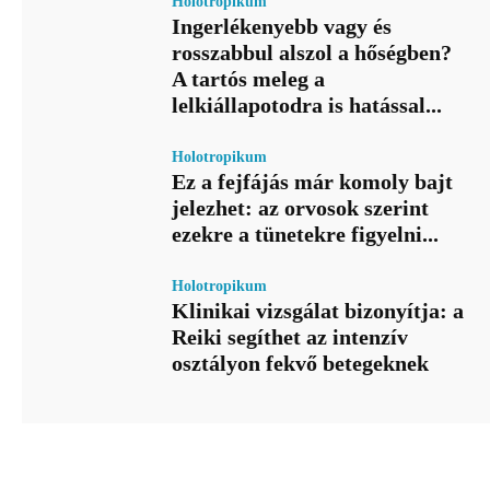
Holotropikum
Ingerlékenyebb vagy és
rosszabbul alszol a hőségben?
A tartós meleg a
lelkiállapotodra is hatással...
Holotropikum
Ez a fejfájás már komoly bajt
jelezhet: az orvosok szerint
ezekre a tünetekre figyelni...
Holotropikum
Klinikai vizsgálat bizonyítja: a
Reiki segíthet az intenzív
osztályon fekvő betegeknek