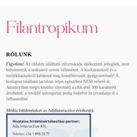
RÓLUNK
Figyelem!
Az oldalon található információk tájékoztató jellegűek, nem
helyettesítik a szakszerű orvosi véleményt. A kockázatokról és a
mellékhatásokról kérdezze meg kezelőorvosát, gyógyszerészét! A
honlapon található tartalom teljes egészében NEM vehető át.
Amennyiben mégis közölni szeretnéd a cikk első 300 karakterét
átveheted, a további szövegrészt pedig linkelve itt olvashatja el a
felhasználód.
Média felületeinket az AdsInteractive értékesíti: