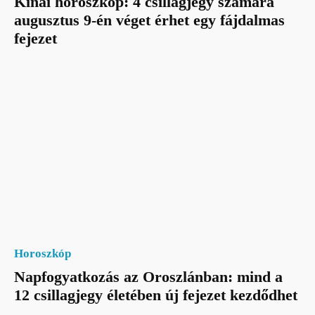
Kínai horoszkóp: 4 csillagjegy számára
augusztus 9-én véget érhet egy fájdalmas
fejezet
Horoszkóp
Napfogyatkozás az Oroszlánban: mind a
12 csillagjegy életében új fejezet kezdődhet