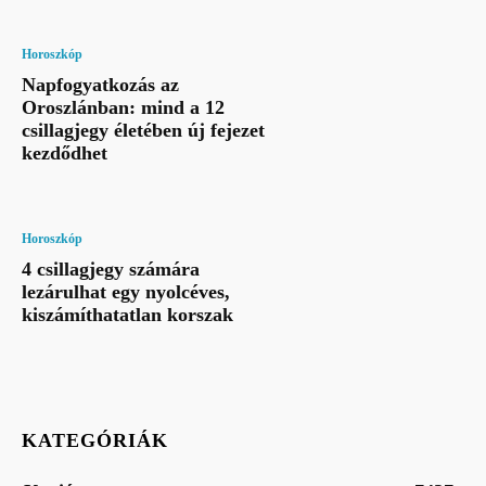
Horoszkóp
Napfogyatkozás az
Oroszlánban: mind a 12
csillagjegy életében új fejezet
kezdődhet
Horoszkóp
4 csillagjegy számára
lezárulhat egy nyolcéves,
kiszámíthatatlan korszak
KATEGÓRIÁK