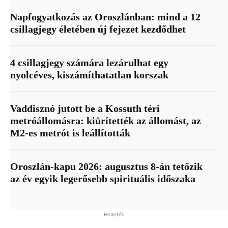
Napfogyatkozás az Oroszlánban: mind a 12
csillagjegy életében új fejezet kezdődhet
4 csillagjegy számára lezárulhat egy
nyolcéves, kiszámíthatatlan korszak
Vaddisznó jutott be a Kossuth téri
metróállomásra: kiürítették az állomást, az
M2-es metrót is leállították
Oroszlán-kapu 2026: augusztus 8-án tetőzik
az év egyik legerősebb spirituális időszaka
Hirdetés