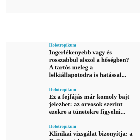
Holotropikum
Ingerlékenyebb vagy és
rosszabbul alszol a hőségben?
A tartós meleg a
lelkiállapotodra is hatással...
Holotropikum
Ez a fejfájás már komoly bajt
jelezhet: az orvosok szerint
ezekre a tünetekre figyelni...
Holotropikum
Klinikai vizsgálat bizonyítja: a