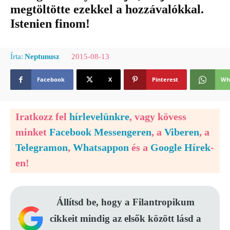
megtöltötte ezekkel a hozzávalókkal.
Istenien finom!
2015-08-13
Írta:
Neptunusz
Facebook
X
Pinterest
Wh
Iratkozz fel
hírlevelünkre
, vagy kövess
minket
Facebook Messengeren
, a
Viberen
, a
Telegramon
,
Whatsappon
és a
Google Hírek
-
en!
Állítsd be, hogy a Filantropikum
cikkeit mindig az elsők között lásd a