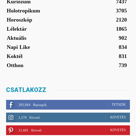
Kuriózum
7437
Holotropikum
3705
Horoszkóp
2120
Lélektár
1865
Aktuális
902
Napi Like
834
Koktél
831
Otthon
739
CSATLAKOZZ
TETSZIK
283,064
Rajongók
KÖVETÉS
1,570
Követő
KÖVETÉS
21,681
Követő