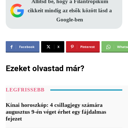
Állítsd be, hogy a Filantropikum
cikkeit mindig az elsők között lásd a
Google-ben
Facebook
X
Pinterest
Whats
Ezeket olvastad már?
LEGFRISSEBB
Kínai horoszkóp: 4 csillagjegy számára
augusztus 9-én véget érhet egy fájdalmas
fejezet