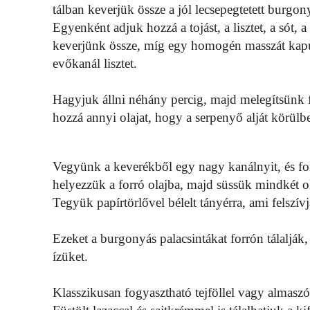
tálban keverjük össze a jól lecsepegtetett burgon
Egyenként adjuk hozzá a tojást, a lisztet, a sót, a
keverjünk össze, míg egy homogén masszát kap
evőkanál lisztet.
Hagyjuk állni néhány percig, majd melegítsünk 
hozzá annyi olajat, hogy a serpenyő alját körülbe
Vegyünk a keverékből egy nagy kanálnyit, és fo
helyezzük a forró olajba, majd süssük mindkét ol
Tegyük papírtörlővel bélelt tányérra, ami felszívja
Ezeket a burgonyás palacsintákat forrón tálalják,
ízüket.
Klasszikusan fogyasztható tejföllel vagy almaszós