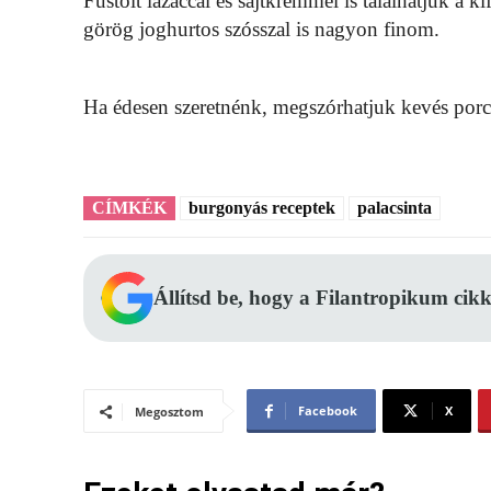
Füstölt lazaccal és sajtkrémmel is tálalhatjuk a
görög joghurtos szósszal is nagyon finom.
Ha édesen szeretnénk, megszórhatjuk kevés porc
CÍMKÉK
burgonyás receptek
palacsinta
Állítsd be, hogy a Filantropikum cikk
Facebook
X
Megosztom