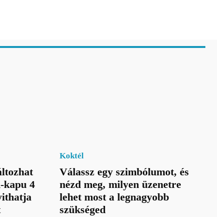
Koktél
ltozhat
Válassz egy szimbólumot, és
n-kapu 4
nézd meg, milyen üzenetre
ithatja
lehet most a legnagyobb
t
szükséged