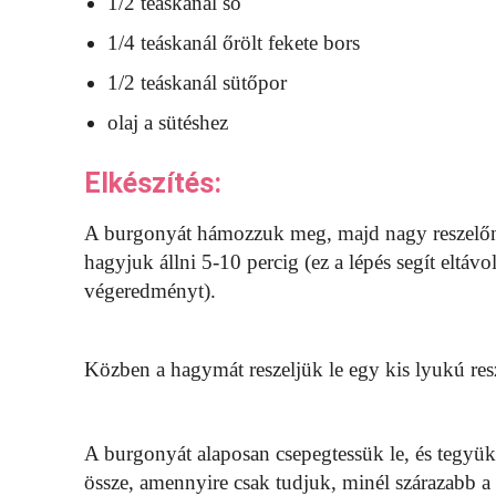
1/2 teáskanál só
1/4 teáskanál őrölt fekete bors
1/2 teáskanál sütőpor
olaj a sütéshez
Elkészítés:
A burgonyát hámozzuk meg, majd nagy reszelőn r
hagyjuk állni 5-10 percig (ez a lépés segít eltávo
végeredményt).
Közben a hagymát reszeljük le egy kis lyukú re
A burgonyát alaposan csepegtessük le, és tegy
össze, amennyire csak tudjuk, minél szárazabb a