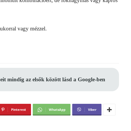
 kifinomult kombinációért, de fokhagymás vagy kapros
ukorral vagy mézzel.
eit mindig az elsők között lásd a Google-ben
Pinterest
WhatsApp
Viber