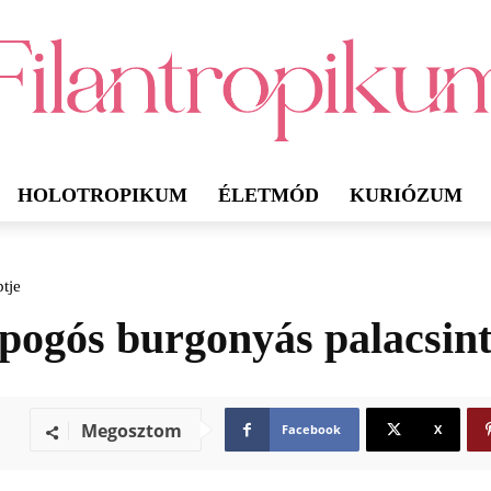
HOLOTROPIKUM
ÉLETMÓD
KURIÓZUM
tje
opogós burgonyás palacsint
Megosztom
Facebook
X