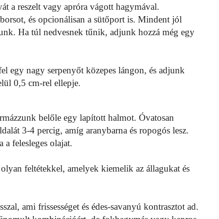
yát a reszelt vagy apróra vágott hagymával.
 borsot, és opcionálisan a sütőport is. Mindent jól
unk. Ha túl nedvesnek tűnik, adjunk hozzá még egy
fel egy nagy serpenyőt közepes lángon, és adjunk
lül 0,5 cm-rel ellepje.
rmázzunk belőle egy lapított halmot. Óvatosan
dalát 3-4 percig, amíg aranybarna és ropogós lesz.
 a felesleges olajat.
 olyan feltétekkel, amelyek kiemelik az állagukat és
szal, ami frissességet és édes-savanyú kontrasztot ad.