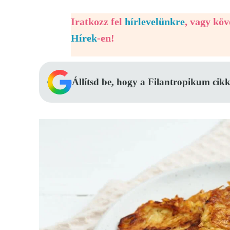
Iratkozz fel
hírlevelünkre
, vagy kö
Hírek
-en!
Állítsd be, hogy a Filantropikum cikk