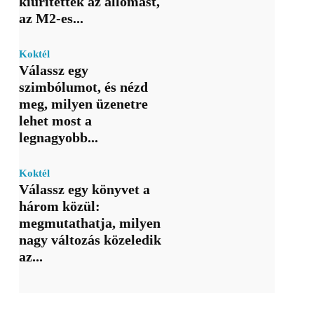
kiürítették az állomást,
az M2-es...
Koktél
Válassz egy
szimbólumot, és nézd
meg, milyen üzenetre
lehet most a
legnagyobb...
Koktél
Válassz egy könyvet a
három közül:
megmutathatja, milyen
nagy változás közeledik
az...