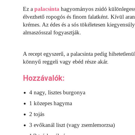
Ez a
palacsinta
hagyományos zsidó különlegess
élvezhető ropogós és finom falatként. Kívül ara
krémes. Az édes és a sós tökéletesen kiegyensúly
almaszósszal fogyasztják.
A recept egyszerű, a palacsinta pedig hihetetlenül 
könnyű reggeli vagy ebéd része akár.
Hozzávalók:
4 nagy, lisztes burgonya
1 közepes hagyma
2 tojás
3 evőkanál liszt (vagy zsemlemorzsa)