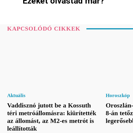
Ezeket olvastad már?
KAPCSOLÓDÓ CIKKEK
Aktuális
Horoszkóp
Vaddisznó jutott be a Kossuth
Oroszlán-
téri metróállomásra: kiürítették
8-án tetőz
az állomást, az M2-es metrót is
legerőseb
leállították