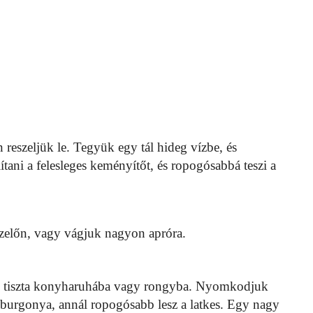
eszeljük le. Tegyük egy tál hideg vízbe, és
lítani a felesleges keményítőt, és ropogósabbá teszi a
szelőn, vagy vágjuk nagyon apróra.
ük tiszta konyharuhába vagy rongyba. Nyomkodjuk
 burgonya, annál ropogósabb lesz a latkes. Egy nagy