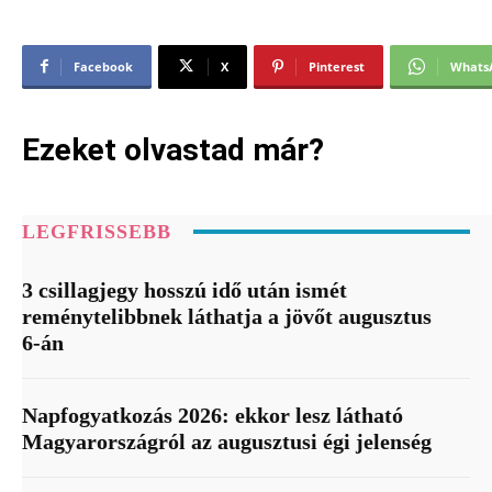
Facebook
X
Pinterest
Whats
Ezeket olvastad már?
LEGFRISSEBB
3 csillagjegy hosszú idő után ismét
reménytelibbnek láthatja a jövőt augusztus
6-án
Napfogyatkozás 2026: ekkor lesz látható
Magyarországról az augusztusi égi jelenség