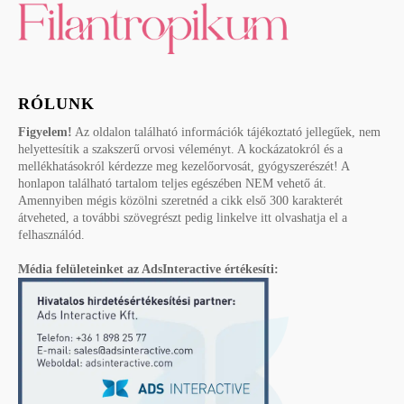
RÓLUNK
Figyelem!
Az oldalon található információk tájékoztató jellegűek, nem
helyettesítik a szakszerű orvosi véleményt. A kockázatokról és a
mellékhatásokról kérdezze meg kezelőorvosát, gyógyszerészét! A
honlapon található tartalom teljes egészében NEM vehető át.
Amennyiben mégis közölni szeretnéd a cikk első 300 karakterét
átveheted, a további szövegrészt pedig linkelve itt olvashatja el a
felhasználód.
Média felületeinket az AdsInteractive értékesíti: