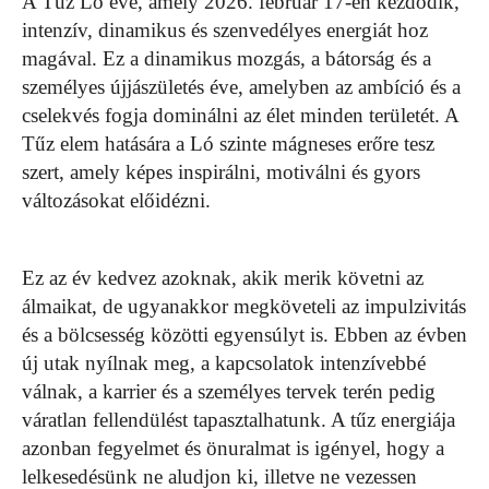
A Tűz Ló éve, amely 2026. február 17-én kezdődik,
intenzív, dinamikus és szenvedélyes energiát hoz
magával. Ez a dinamikus mozgás, a bátorság és a
személyes újjászületés éve, amelyben az ambíció és a
cselekvés fogja dominálni az élet minden területét. A
Tűz elem hatására a Ló szinte mágneses erőre tesz
szert, amely képes inspirálni, motiválni és gyors
változásokat előidézni.
Ez az év kedvez azoknak, akik merik követni az
álmaikat, de ugyanakkor megköveteli az impulzivitás
és a bölcsesség közötti egyensúlyt is. Ebben az évben
új utak nyílnak meg, a kapcsolatok intenzívebbé
válnak, a karrier és a személyes tervek terén pedig
váratlan fellendülést tapasztalhatunk. A tűz energiája
azonban fegyelmet és önuralmat is igényel, hogy a
lelkesedésünk ne aludjon ki, illetve ne vezessen