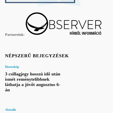
Partnereink:
NÉPSZERŰ BEJEGYZÉSEK
Horoszkóp
3 csillagjegy hosszú idő után
ismét reménytelibbnek
láthatja a jövőt augusztus 6-
án
Aktuális