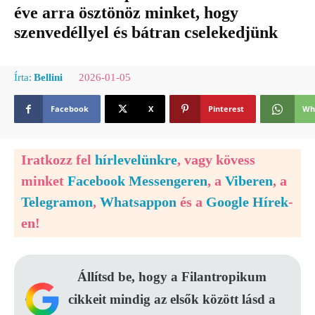
éve arra ösztönöz minket, hogy
szenvedéllyel és bátran cselekedjünk
2026-01-05
Írta:
Bellini
Facebook
X
Pinterest
Wh
Iratkozz fel
hírlevelünkre
, vagy kövess
minket
Facebook Messengeren
, a
Viberen
, a
Telegramon
,
Whatsappon
és a
Google Hírek
-
en!
Állítsd be, hogy a Filantropikum
cikkeit mindig az elsők között lásd a