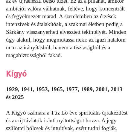
az év újraéleszti belső tüzét. Ez az a pillanat, amikor
ambíciói valóra válhatnak, feltéve, hogy koncentrált
és fegyelmezett marad. A szerelemben az érzések
intenzívek és átalakítóak, a szakmai életben pedig a
Sárkány visszanyerheti elvesztett tekintélyét. Minden
úgy alakul, hogy megmutassa neki: az igazi hatalom
nem az irányításból, hanem a tisztaságból és a
magabiztosságból fakad.
Kígyó
1929, 1941, 1953, 1965, 1977, 1989, 2001, 2013
és 2025
A Kígyó számára a Tűz Ló éve spirituális újrakezdést
és az új távlatok iránti nyitottságot hozza. A jegy
szülöttei bölcsek és intuitívak, ezért tudni fogják,