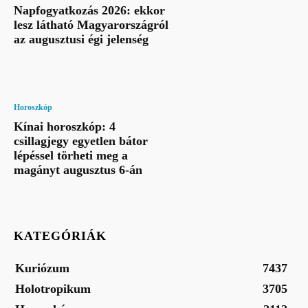
Napfogyatkozás 2026: ekkor
lesz látható Magyarországról
az augusztusi égi jelenség
Horoszkóp
Kínai horoszkóp: 4
csillagjegy egyetlen bátor
lépéssel törheti meg a
magányt augusztus 6-án
KATEGÓRIÁK
Kuriózum
7437
Holotropikum
3705