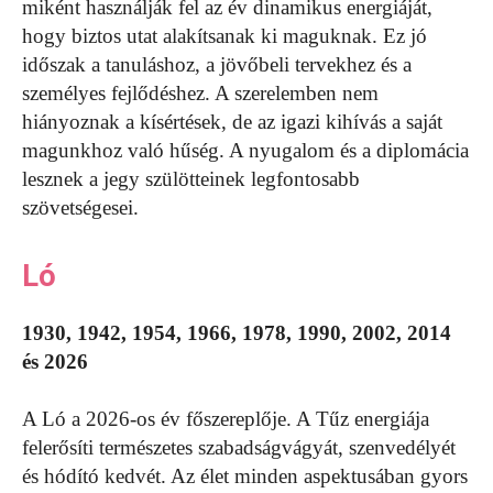
miként használják fel az év dinamikus energiáját,
hogy biztos utat alakítsanak ki maguknak. Ez jó
időszak a tanuláshoz, a jövőbeli tervekhez és a
személyes fejlődéshez. A szerelemben nem
hiányoznak a kísértések, de az igazi kihívás a saját
magunkhoz való hűség. A nyugalom és a diplomácia
lesznek a jegy szülötteinek legfontosabb
szövetségesei.
Ló
1930, 1942, 1954, 1966, 1978, 1990, 2002, 2014
és 2026
A Ló a 2026-os év főszereplője. A Tűz energiája
felerősíti természetes szabadságvágyát, szenvedélyét
és hódító kedvét. Az élet minden aspektusában gyors