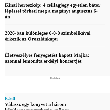
Kínai horoszkóp: 4 csillagjegy egyetlen bátor
lépéssel törheti meg a magányt augusztus 6-
án
2026-ban különleges 8-8-8 szimbolikával
érkezik az Oroszlánkapu
Életveszélyes fenyegetést kapott Majka:
azonnal lemondta erdélyi koncertjét
Hirdetés
Koktél
Válassz egy könyvet a három
közül: megmutathatja, milyen