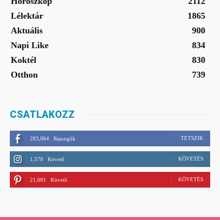
Horoszkóp
2112
Lélektár
1865
Aktuális
900
Napi Like
834
Koktél
830
Otthon
739
CSATLAKOZZ
TETSZIK
283,064
Rajongók
KÖVETÉS
1,570
Követő
KÖVETÉS
21,681
Követő