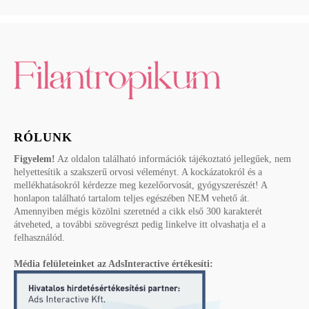
RÓLUNK
Figyelem!
Az oldalon található információk tájékoztató jellegűek, nem
helyettesítik a szakszerű orvosi véleményt. A kockázatokról és a
mellékhatásokról kérdezze meg kezelőorvosát, gyógyszerészét! A
honlapon található tartalom teljes egészében NEM vehető át.
Amennyiben mégis közölni szeretnéd a cikk első 300 karakterét
átveheted, a további szövegrészt pedig linkelve itt olvashatja el a
felhasználód.
Média felületeinket az AdsInteractive értékesíti: