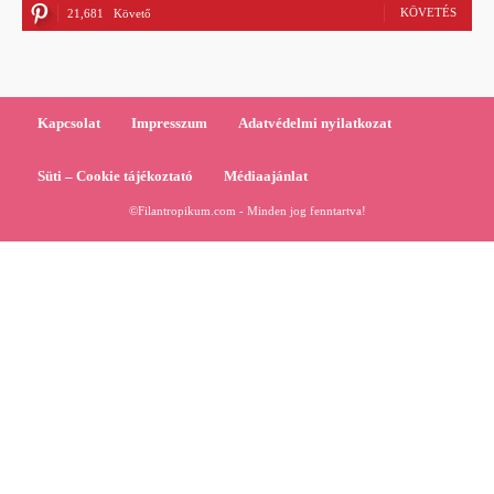
KÖVETÉS
21,681
Követő
Kapcsolat
Impresszum
Adatvédelmi nyilatkozat
Süti – Cookie tájékoztató
Médiaajánlat
©Filantropikum.com - Minden jog fenntartva!