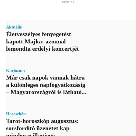
Hirdetés
Aktuális
Életveszélyes fenyegetést
kapott Majka: azonnal
lemondta erdélyi koncertjét
Kuriózum
Már csak napok vannak hátra
a különleges napfogyatkozásig
– Magyarországról is látható...
Horoszkóp
Tarot-horoszkóp augusztus:
sorsfordító üzenetet kap
minden csillagjegy