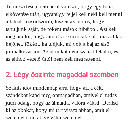
Természetesen nem arról van szó, hogy egy hiba
elkövetése után, ugyanúgy fejjel kell neki kell menni
a falnak másodszorra, hiszen az fontos, hogy
tanuljunk saját, de főként mások hibáiból. Azt kell
megtanulni, hogy ami elsőre nem sikerült, másodikra
bejöhet, főként, ha tudjuk, mi volt a baj az első
próbálkozáskor. Az álmokat nem szabad feladni, és
az ahhoz vezető úttól nem kell megrettenni.
2. Légy őszinte magaddal szemben
Szakíts időt mindennap arra, hogy azt a célt,
szándékot kapd meg önmagadban, amivel el tudsz
jutni odáig, hogy az álmaidat valóra váltsd. Derítsd
ki az okokat, hogy mi tart vissza abban, amit el
szeretnél érni, akivé válni szeretnél.