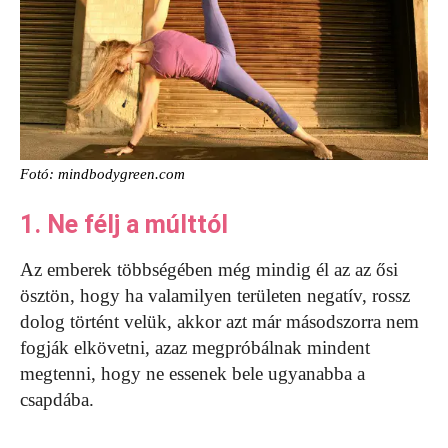
Fotó: mindbodygreen.com
1. Ne félj a múlttól
Az emberek többségében még mindig él az az ősi
ösztön, hogy ha valamilyen területen negatív, rossz
dolog történt velük, akkor azt már másodszorra nem
fogják elkövetni, azaz megpróbálnak mindent
megtenni, hogy ne essenek bele ugyanabba a
csapdába.