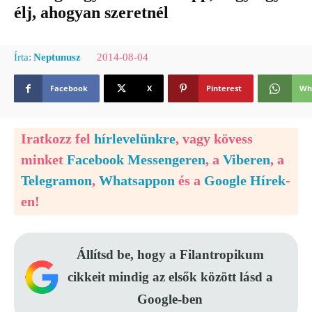
élj, ahogyan szeretnél
2014-08-04
Írta:
Neptunusz
Facebook
X
Pinterest
Wh
Iratkozz fel
hírlevelünkre
, vagy kövess
minket
Facebook Messengeren
, a
Viberen
, a
Telegramon
,
Whatsappon
és a
Google Hírek
-
en!
Állítsd be, hogy a Filantropikum
cikkeit mindig az elsők között lásd a
Google-ben