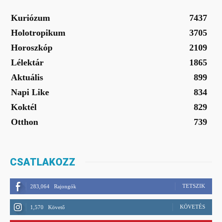
Kuriózum
7437
Holotropikum
3705
Horoszkóp
2109
Lélektár
1865
Aktuális
899
Napi Like
834
Koktél
829
Otthon
739
CSATLAKOZZ
TETSZIK
283,064
Rajongók
KÖVETÉS
1,570
Követő