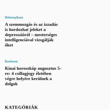
Holotropikum
A szemmozgás és az izzadás
is hordozhat jeleket a
depresszióról – mesterséges
intelligenciával vizsgálják
őket
Kuriózum
Kínai horoszkóp augusztus 5-
re: 4 csillagjegy életében
végre helyére kerülnek a
dolgok
KATEGÓRIÁK