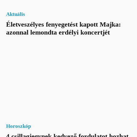
Aktuális
Életveszélyes fenyegetést kapott Majka:
azonnal lemondta erdélyi koncertjét
Horoszkóp
4 csillagjegynek kedvező fordulatot hozhat