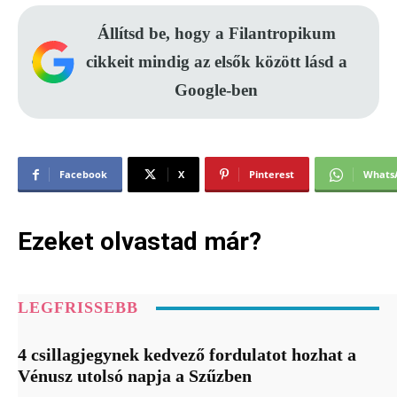
Állítsd be, hogy a Filantropikum
cikkeit mindig az elsők között lásd a
Google-ben
Facebook
X
Pinterest
Whats
Ezeket olvastad már?
LEGFRISSEBB
4 csillagjegynek kedvező fordulatot hozhat a
Vénusz utolsó napja a Szűzben