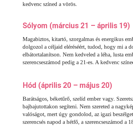
kedvenc színed a vörös.
Sólyom (március 21 – április 19)
Magabiztos, kitartó, szorgalmas és energikus em
dolgozol a céljaid eléréséért, tudod, hogy mi a
elbátortalanítson. Nem kedveled a léha, lusta em
szerencseszámod pedig a 21-es. A kedvenc színed
Hód (április 20 – május 20)
Barátságos, béketűrő, szelíd ember vagy. Szeretsz
bajbajutottakon segíteni. Nem szereted a nagykép
valóságot, mert úgy gondolod, az igazi beszélge
szerencsés napod a hétfő, a szerencseszámod a 1