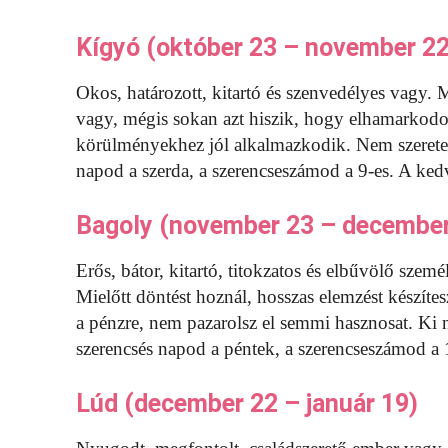
Kígyó (október 23 – november 22
Okos, határozott, kitartó és szenvedélyes vagy.
vagy, mégis sokan azt hiszik, hogy elhamarkod
körülményekhez jól alkalmazkodik. Nem szereted
napod a szerda, a szerencseszámod a 9-es. A ked
Bagoly (november 23 – december
Erős, bátor, kitartó, titokzatos és elbűvölő szemé
Mielőtt döntést hoznál, hosszas elemzést készíte
a pénzre, nem pazarolsz el semmi hasznosat. Ki 
szerencsés napod a péntek, a szerencseszámod a 
Lúd (december 22 – január 19)