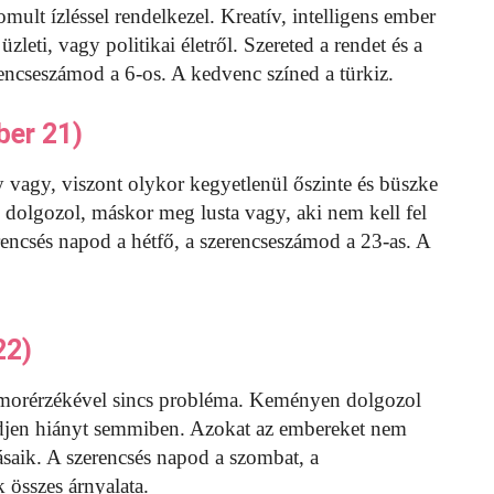
omult ízléssel rendelkezel. Kreatív, intelligens ember
zleti, vagy politikai életről. Szereted a rendet és a
rencseszámod a 6-os. A kedvenc színed a türkiz.
ber 21)
 vagy, viszont olykor kegyetlenül őszinte és büszke
 dolgozol, máskor meg lusta vagy, aki nem kell fel
encsés napod a hétfő, a szerencseszámod a 23-as. A
22)
umorérzékével sincs probléma. Keményen dolgozol
vedjen hiányt semmiben. Azokat az embereket nem
ásaik. A szerencsés napod a szombat, a
 összes árnyalata.