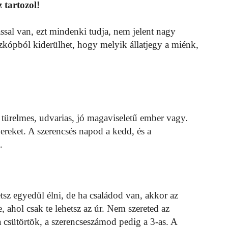
 tartozol!
ssal van, ezt mindenki tudja, nem jelent nagy
zkópból kiderülhet, hogy melyik állatjegy a miénk,
n türelmes, udvarias, jó magaviseletű ember vagy.
bereket. A szerencsés napod a kedd, és a
.
tsz egyedül élni, de ha családod van, akkor az
 ahol csak te lehetsz az úr. Nem szereted az
 csütörtök, a szerencseszámod pedig a 3-as. A