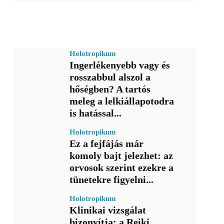
Holotropikum
Ingerlékenyebb vagy és
rosszabbul alszol a
hőségben? A tartós
meleg a lelkiállapotodra
is hatással...
Holotropikum
Ez a fejfájás már
komoly bajt jelezhet: az
orvosok szerint ezekre a
tünetekre figyelni...
Holotropikum
Klinikai vizsgálat
bizonyítja: a Reiki