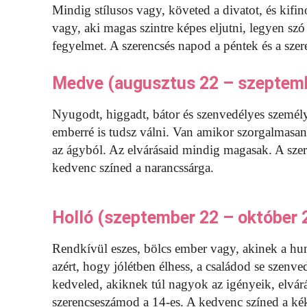
Mindig stílusos vagy, követed a divatot, és kifin
vagy, aki magas szintre képes eljutni, legyen szó ü
fegyelmet. A szerencsés napod a péntek és a sze
Medve (augusztus 22 – szeptem
Nyugodt, higgadt, bátor és szenvedélyes személy
emberré is tudsz válni. Van amikor szorgalmasan
az ágyból. Az elvárásaid mindig magasak. A szer
kedvenc színed a narancssárga.
Holló (szeptember 22 – október 
Rendkívül eszes, bölcs ember vagy, akinek a h
azért, hogy jólétben élhess, a családod se szen
kedveled, akiknek túl nagyok az igényeik, elvár
szerencseszámod a 14-es. A kedvenc színed a kék