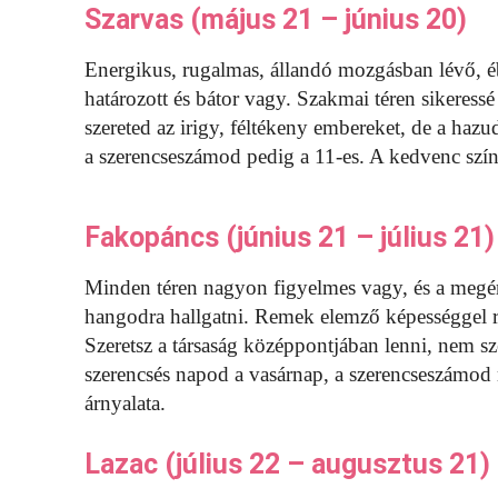
Szarvas (május 21 – június 20)
Energikus, rugalmas, állandó mozgásban lévő, éb
határozott és bátor vagy. Szakmai téren sikeress
szereted az irigy, féltékeny embereket, de a ha
a szerencseszámod pedig a 11-es. A kedvenc szín
Fakopáncs (június 21 – július 21)
Minden téren nagyon figyelmes vagy, és a megérz
hangodra hallgatni. Remek elemző képességgel re
Szeretsz a társaság középpontjában lenni, nem sze
szerencsés napod a vasárnap, a szerencseszámod 
árnyalata.
Lazac (július 22 – augusztus 21)