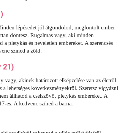
)
 Minden lépésedet jól átgondolod, megfontolt ember
ottan döntesz. Rugalmas vagy, aki minden
 a pletykás és neveletlen embereket. A szerencsés
venc színed a zöld.
 21)
ly vagy, akinek határozott elképzelése van az életről.
sz a lehetséges következményekről. Szeretsz vigyázni
nem állhatod a cselszövő, pletykás embereket. A
17-es. A kedvenc színed a barna.