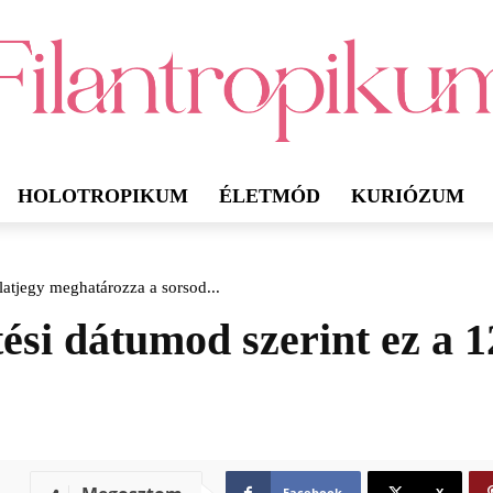
HOLOTROPIKUM
ÉLETMÓD
KURIÓZUM
latjegy meghatározza a sorsod...
ési dátumod szerint ez a 
Facebook
X