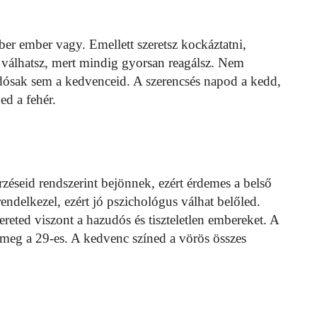
er ember vagy. Emellett szeretsz kockáztatni,
é válhatsz, mert mindig gyorsan reagálsz. Nem
zudósak sem a kedvenceid. A szerencsés napod a kedd,
ed a fehér.
éseid rendszerint bejönnek, ezért érdemes a belső
ndelkezel, ezért jó pszichológus válhat belőled.
reted viszont a hazudós és tiszteletlen embereket. A
meg a 29-es. A kedvenc színed a vörös összes