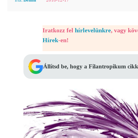
Iratkozz fel
hírlevelünkre
, vagy kö
Hírek
-en!
Állítsd be, hogy a Filantropikum cikk