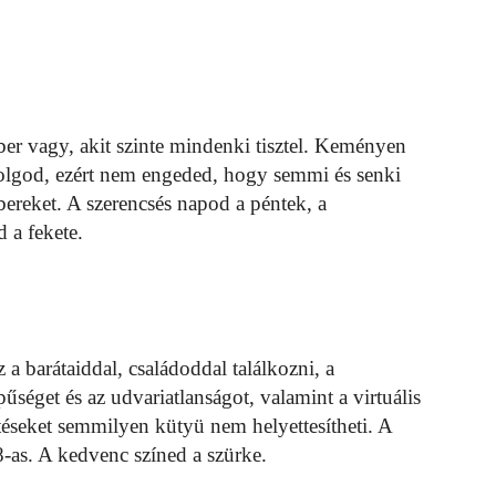
ber vagy, akit szinte mindenki tisztel. Keményen
 dolgod, ezért nem engeded, hogy semmi és senki
bereket. A szerencsés napod a péntek, a
 a fekete.
 a barátaiddal, családoddal találkozni, a
űséget és az udvariatlanságot, valamint a virtuális
téseket semmilyen kütyü nem helyettesítheti. A
8-as. A kedvenc színed a szürke.