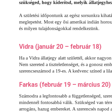
szükséged, hogy kiderítsd, melyik állatjegyhez
A születési időpontunk az egész sorsunkra kihatá
meglepetést. Most egy ősi amerikai indián horos
és milyen tulajdonságokkal rendelkezünk.
Vidra (január 20 – február 18)
Ha a Vidra állatjegy alatt születtél, akkor nagyo
Nem szereted a tiszteletlenséget, és a gonosz em
szerencseszámod a 19-es. A kedvenc színed a lila
Farkas (február 19 – március 20)
Számodra a legfontosabb a függetlenséged, szere
mindennél fontosabbá válik. Szükséged van térre,
arrogáns, hazug embereket. A szerencsés napod a