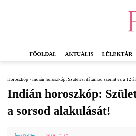
FŐOLDAL
AKTUÁLIS
LÉLEKTÁR
Horoszkóp
Indián horoszkóp: Születési dátumod szerint ez a 12 ál
Indián horoszkóp: Szület
a sorsod alakulását!
2018-12-17
Írta:
Bellini