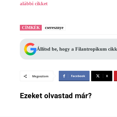
alábbi cikket
CÍMKÉK
cseresznye
Állítsd be, hogy a Filantropikum cikk
Facebook
X
Megosztom
Ezeket olvastad már?