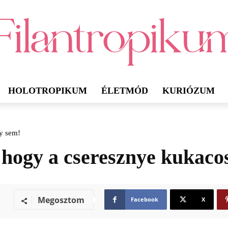
HOLOTROPIKUM
ÉLETMÓD
KURIÓZUM
gy sem!
 hogy a cseresznye kukaco
Megosztom
Facebook
X