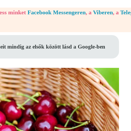
vess minket
Facebook Messengeren
, a
Viberen
, a
Tel
eit mindig az elsők között lásd a Google-ben