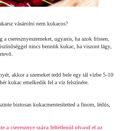
akarsz vásárolni nem kukacos?
a cseresznyeszemeket, ugyanis, ha azok frissen,
színűséggel nincs bennük kukac, ha viszont lágy,
rtevő.
nyét, akkor a szemeket tedd bele egy tál vízbe 5-10
hér kukac emelkedik fel a víz felszínére.
zinte biztosan kukacmentesítetted a finom, lédús,
 a cseresznye szára feltétlenül olvasd el az