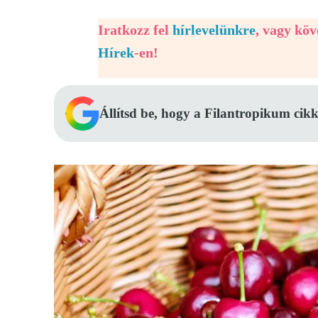
Iratkozz fel
hírlevelünkre
, vagy kö
Hírek
-en!
Állítsd be, hogy a Filantropikum cikk