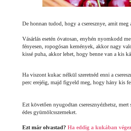
De honnan tudod, hogy a cseresznye, amit meg 
Vásárlás esetén óvatosan, enyhén nyomkodd meg 
fényesen, ropogósan kemények, akkor nagy való
kissé puha, akkor lehet, hogy benne van a kis ká
Ha viszont kukac nélkül szeretnéd enni a cseresz
perc erejéig, majd figyeld meg, hogy hány kis fe
Ezt követően nyugodtan cseresznyézhetsz, mert s
édes gyümölcsszemeket.
Ezt már olvastad?
Ha eddig a kukában végezte