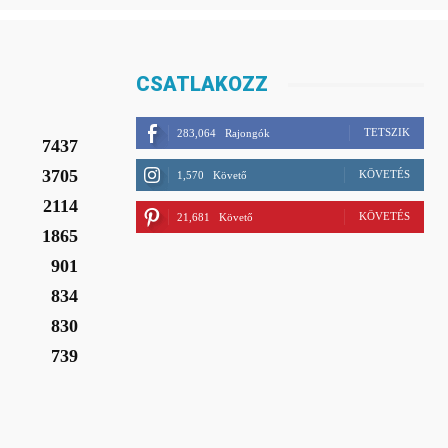
CSATLAKOZZ
TETSZIK
283,064
Rajongók
7437
3705
KÖVETÉS
1,570
Követő
2114
KÖVETÉS
21,681
Követő
1865
901
834
830
739