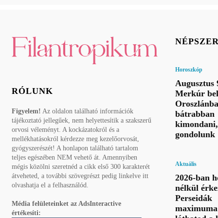
NÉPSZE
Horoszkóp
Augusztus 
RÓLUNK
Merkúr bel
Oroszlánba
Figyelem!
Az oldalon található információk
bátrabban
tájékoztató jellegűek, nem helyettesítik a szakszerű
kimondani,
orvosi véleményt. A kockázatokról és a
gondolunk
mellékhatásokról kérdezze meg kezelőorvosát,
gyógyszerészét! A honlapon található tartalom
teljes egészében NEM vehető át. Amennyiben
Aktuális
mégis közölni szeretnéd a cikk első 300 karakterét
átveheted, a további szövegrészt pedig linkelve itt
2026-ban h
olvashatja el a felhasználód.
nélkül érke
Perseidák
Média felületeinket az AdsInteractive
maximuma 
értékesíti: