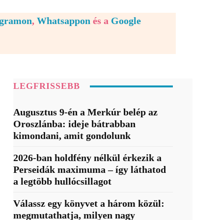
egramon
,
Whatsappon
és a
Google
LEGFRISSEBB
Augusztus 9-én a Merkúr belép az
Oroszlánba: ideje bátrabban
kimondani, amit gondolunk
2026-ban holdfény nélkül érkezik a
Perseidák maximuma – így láthatod
a legtöbb hullócsillagot
Válassz egy könyvet a három közül:
megmutathatja, milyen nagy