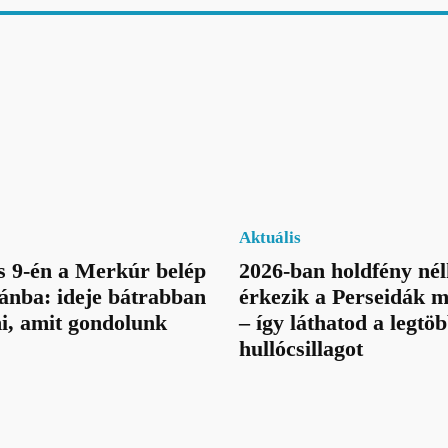
Aktuális
 9-én a Merkúr belép
2026-ban holdfény nél
ánba: ideje bátrabban
érkezik a Perseidák
i, amit gondolunk
– így láthatod a legtö
hullócsillagot