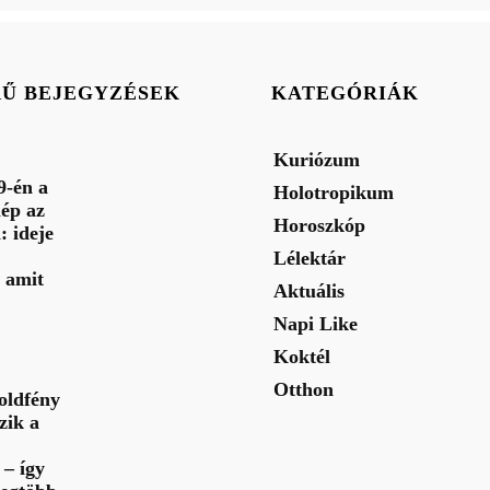
RŰ BEJEGYZÉSEK
KATEGÓRIÁK
Kuriózum
9-én a
Holotropikum
ép az
Horoszkóp
: ideje
Lélektár
 amit
Aktuális
Napi Like
Koktél
Otthon
oldfény
zik a
– így