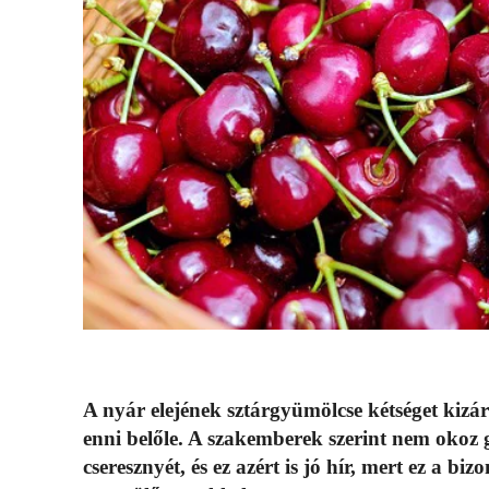
A nyár elejének sztárgyümölcse kétséget kizár
enni belőle. A szakemberek szerint nem okoz 
cseresznyét, és ez azért is jó hír, mert ez a b