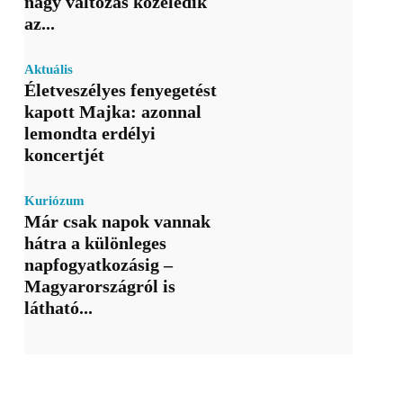
nagy változás közeledik
az...
Aktuális
Életveszélyes fenyegetést
kapott Majka: azonnal
lemondta erdélyi
koncertjét
Kuriózum
Már csak napok vannak
hátra a különleges
napfogyatkozásig –
Magyarországról is
látható...