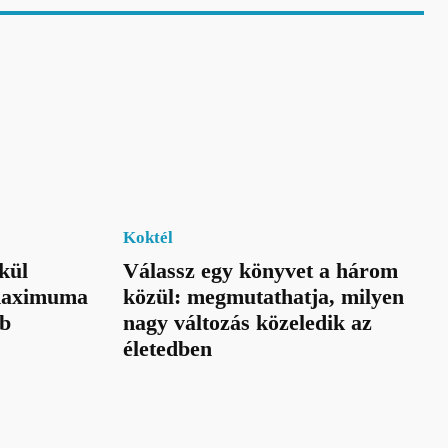
Koktél
kül
Válassz egy könyvet a három
 maximuma
közül: megmutathatja, milyen
bb
nagy változás közeledik az
életedben