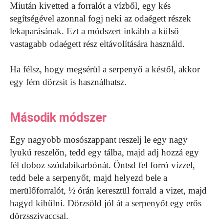
Miután kivetted a forralót a vízből, egy kés
segítségével azonnal fogj neki az odaégett részek
lekaparásának. Ezt a módszert inkább a külső
vastagabb odaégett rész eltávolítására használd.
Ha félsz, hogy megsérül a serpenyő a késtől, akkor
egy fém dörzsit is használhatsz.
Második módszer
Egy nagyobb mosószappant reszelj le egy nagy
lyukú reszelőn, tedd egy tálba, majd adj hozzá egy
fél doboz szódabikarbónát. Öntsd fel forró vízzel,
tedd bele a serpenyőt, majd helyezd bele a
merülőforralót, ½ órán keresztül forrald a vizet, majd
hagyd kihűlni. Dörzsöld jól át a serpenyőt egy erős
dörzsszivaccsal.