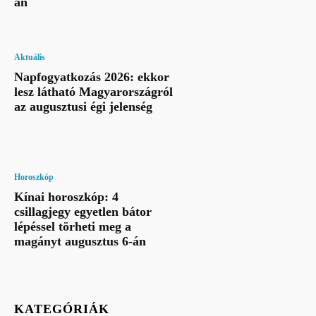
án
Aktuális
Napfogyatkozás 2026: ekkor
lesz látható Magyarországról
az augusztusi égi jelenség
Horoszkóp
Kínai horoszkóp: 4
csillagjegy egyetlen bátor
lépéssel törheti meg a
magányt augusztus 6-án
KATEGÓRIÁK