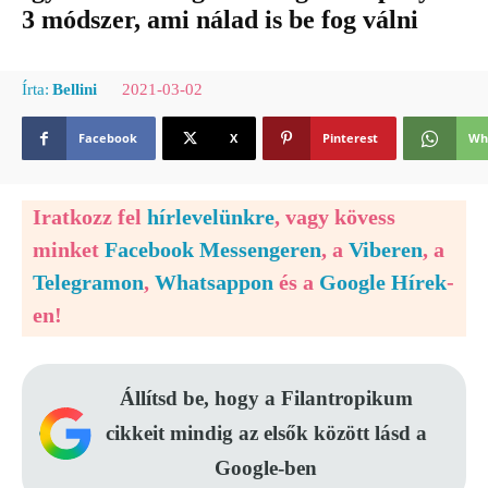
3 módszer, ami nálad is be fog válni
2021-03-02
Írta:
Bellini
Facebook
X
Pinterest
Wh
Iratkozz fel
hírlevelünkre
, vagy kövess
minket
Facebook Messengeren
, a
Viberen
, a
Telegramon
,
Whatsappon
és a
Google Hírek
-
en!
Állítsd be, hogy a Filantropikum
cikkeit mindig az elsők között lásd a
Google-ben