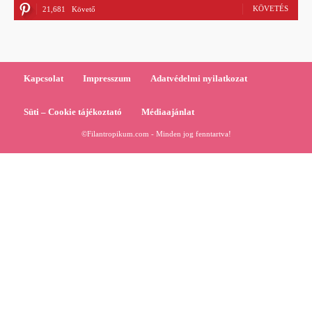
KÖVETÉS
21,681
Követő
Kapcsolat
Impresszum
Adatvédelmi nyilatkozat
Süti – Cookie tájékoztató
Médiaajánlat
©Filantropikum.com - Minden jog fenntartva!