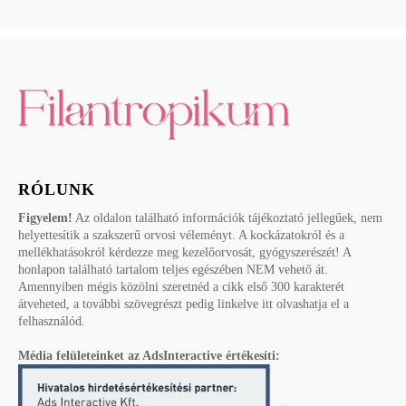
RÓLUNK
Figyelem!
Az oldalon található információk tájékoztató jellegűek, nem
helyettesítik a szakszerű orvosi véleményt. A kockázatokról és a
mellékhatásokról kérdezze meg kezelőorvosát, gyógyszerészét! A
honlapon található tartalom teljes egészében NEM vehető át.
Amennyiben mégis közölni szeretnéd a cikk első 300 karakterét
átveheted, a további szövegrészt pedig linkelve itt olvashatja el a
felhasználód.
Média felületeinket az AdsInteractive értékesíti: