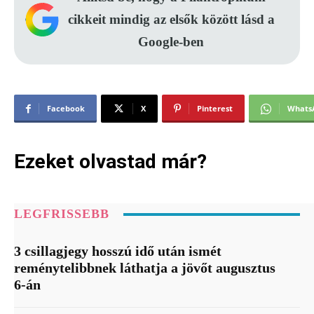
cikkeit mindig az elsők között lásd a
Google-ben
Facebook
X
Pinterest
Whats
Ezeket olvastad már?
LEGFRISSEBB
3 csillagjegy hosszú idő után ismét
reménytelibbnek láthatja a jövőt augusztus
6-án