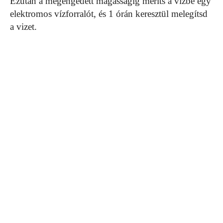
Ezután a megengedett magasságig meríts a vízbe egy
elektromos vízforralót, és 1 órán keresztül melegítsd
a vizet.