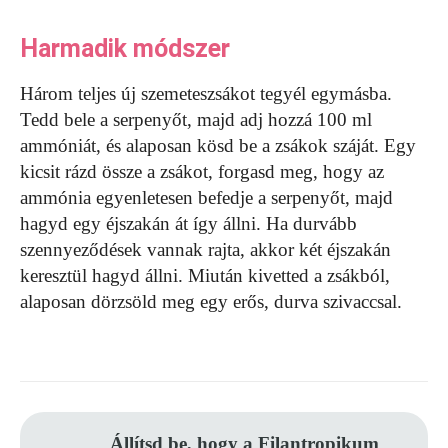
Harmadik módszer
Három teljes új szemeteszsákot tegyél egymásba.
Tedd bele a serpenyőt, majd adj hozzá 100 ml
ammóniát, és alaposan kösd be a zsákok száját. Egy
kicsit rázd össze a zsákot, forgasd meg, hogy az
ammónia egyenletesen befedje a serpenyőt, majd
hagyd egy éjszakán át így állni. Ha durvább
szennyeződések vannak rajta, akkor két éjszakán
keresztül hagyd állni. Miután kivetted a zsákból,
alaposan dörzsöld meg egy erős, durva szivaccsal.
Állítsd be, hogy a Filantropikum