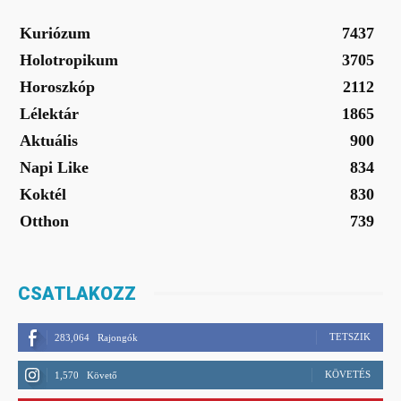
Kuriózum
7437
Holotropikum
3705
Horoszkóp
2112
Lélektár
1865
Aktuális
900
Napi Like
834
Koktél
830
Otthon
739
CSATLAKOZZ
TETSZIK
283,064
Rajongók
KÖVETÉS
1,570
Követő