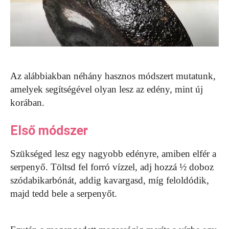
Az alábbiakban néhány hasznos módszert mutatunk,
amelyek segítségével olyan lesz az edény, mint új
korában.
Első módszer
Szükséged lesz egy nagyobb edényre, amiben elfér a
serpenyő. Töltsd fel forró vízzel, adj hozzá ½ doboz
szódabikarbónát, addig kavargasd, míg feloldódik,
majd tedd bele a serpenyőt.