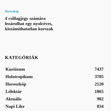
Horoszkóp
4 csillagjegy számára
lezárulhat egy nyolcéves,
kiszámíthatatlan korszak
KATEGÓRIÁK
Kuriózum
7437
Holotropikum
3705
Horoszkóp
2120
Lélektár
1865
Aktuális
902
Napi Like
834