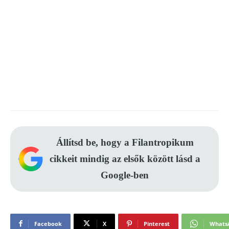
Állítsd be, hogy a Filantropikum
cikkeit mindig az elsők között lásd a
Google-ben
Facebook
X
Pinterest
Whats