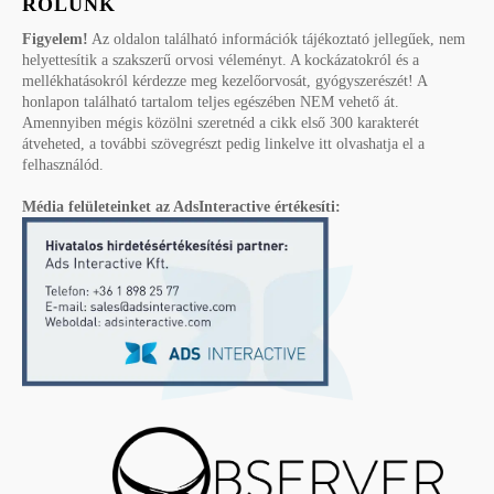
RÓLUNK
Figyelem!
Az oldalon található információk tájékoztató jellegűek, nem
helyettesítik a szakszerű orvosi véleményt. A kockázatokról és a
mellékhatásokról kérdezze meg kezelőorvosát, gyógyszerészét! A
honlapon található tartalom teljes egészében NEM vehető át.
Amennyiben mégis közölni szeretnéd a cikk első 300 karakterét
átveheted, a további szövegrészt pedig linkelve itt olvashatja el a
felhasználód.
Média felületeinket az AdsInteractive értékesíti: