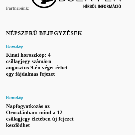
Partnereink:
NÉPSZERŰ BEJEGYZÉSEK
Horoszkóp
Kínai horoszkóp: 4
csillagjegy számára
augusztus 9-én véget érhet
egy fájdalmas fejezet
Horoszkóp
Napfogyatkozás az
Oroszlánban: mind a 12
csillagjegy életében új fejezet
kezdődhet