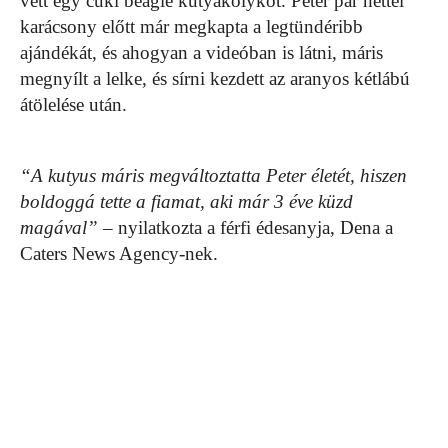
vett egy cuki beagle kutyakölyköt. Peter pár héttel
karácsony előtt már megkapta a legtündéribb
ajándékát, és ahogyan a videóban is látni, máris
megnyílt a lelke, és sírni kezdett az aranyos kétlábú
átölelése után.
“A kutyus máris megváltoztatta Peter életét, hiszen
boldoggá tette a fiamat, aki már 3 éve küzd
magával”
– nyilatkozta a férfi édesanyja, Dena a
Caters News Agency-nek.