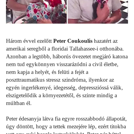
Három évvel ezelőtt
Peter Coukoulis
hazatért az
amerikai seregből a floridai Tallahassee-i otthonába.
Azonban a legtöbb, háborús övezetet megjáró katona
nem tud egykönnyen visszarázódni a civil életbe,
nem kapja a helyét, és felüti a fejét a
poszttraumatikus stressz szindróma, ilyenkor az
egyén ingerlékenyé, idegesség, depresszióssá válik,
elszigetelődik a környezetétől, és szinte mindig a
múltban él.
Peter édesanyja látva fia egyre rosszabbodó állapotát,
úgy döntött, hogy a tettek mezejére lép, ezért titokba