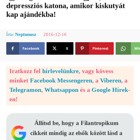
depressziós katona, amikor kiskutyát
kap ajándékba!
2016-12-16
Írta:
Neptunusz
Facebook
X
Pinterest
Wh
Iratkozz fel
hírlevelünkre
, vagy kövess
minket
Facebook Messengeren
, a
Viberen
, a
Telegramon
,
Whatsappon
és a
Google Hírek
-
en!
Állítsd be, hogy a Filantropikum
cikkeit mindig az elsők között lásd a