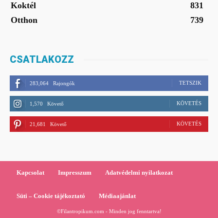
Koktél
831
Otthon
739
CSATLAKOZZ
TETSZIK
283,064
Rajongók
KÖVETÉS
1,570
Követő
KÖVETÉS
21,681
Követő
Kapcsolat
Impresszum
Adatvédelmi nyilatkozat
Süti – Cookie tájékoztató
Médiaajánlat
©Filantropikum.com - Minden jog fenntartva!