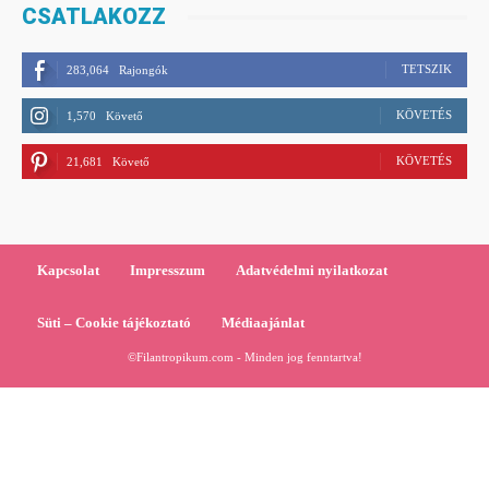
CSATLAKOZZ
TETSZIK
283,064
Rajongók
KÖVETÉS
1,570
Követő
KÖVETÉS
21,681
Követő
Kapcsolat
Impresszum
Adatvédelmi nyilatkozat
Süti – Cookie tájékoztató
Médiaajánlat
©Filantropikum.com - Minden jog fenntartva!