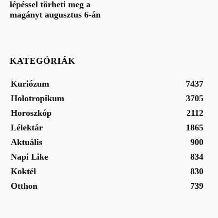
lépéssel törheti meg a
magányt augusztus 6-án
KATEGÓRIÁK
Kuriózum
7437
Holotropikum
3705
Horoszkóp
2112
Lélektár
1865
Aktuális
900
Napi Like
834
Koktél
830
Otthon
739