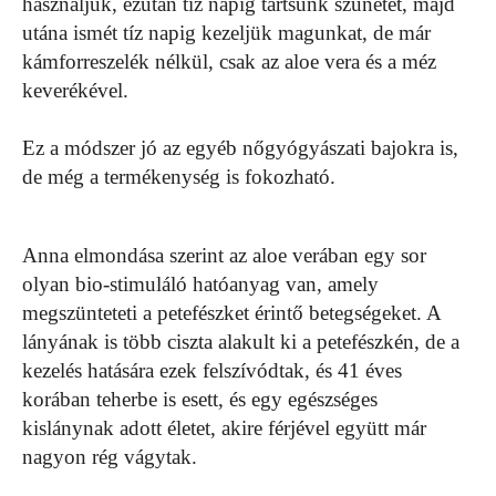
használjuk, ezután tíz napig tartsunk szünetet, majd
utána ismét tíz napig kezeljük magunkat, de már
kámforreszelék nélkül, csak az aloe vera és a méz
keverékével.
Ez a módszer jó az egyéb nőgyógyászati bajokra is,
de még a termékenység is fokozható.
Anna elmondása szerint az aloe verában egy sor
olyan bio-stimuláló hatóanyag van, amely
megszünteteti a petefészket érintő betegségeket. A
lányának is több ciszta alakult ki a petefészkén, de a
kezelés hatására ezek felszívódtak, és 41 éves
korában teherbe is esett, és egy egészséges
kislánynak adott életet, akire férjével együtt már
nagyon rég vágytak.