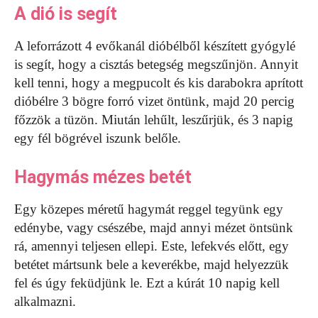
A dió is segít
A leforrázott 4 evőkanál dióbélből készített gyógylé
is segít, hogy a cisztás betegség megszűnjön. Annyit
kell tenni, hogy a megpucolt és kis darabokra aprított
dióbélre 3 bögre forró vizet öntünk, majd 20 percig
főzzök a tüzön. Miután lehűlt, leszűrjük, és 3 napig
egy fél bögrével iszunk belőle.
Hagymás mézes betét
Egy közepes méretű hagymát reggel tegyünk egy
edénybe, vagy csészébe, majd annyi mézet öntsünk
rá, amennyi teljesen ellepi. Este, lefekvés előtt, egy
betétet mártsunk bele a keverékbe, majd helyezzük
fel és úgy feküdjünk le. Ezt a kúrát 10 napig kell
alkalmazni.