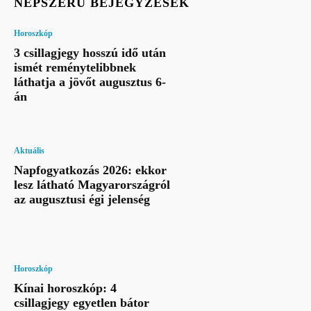
NÉPSZERŰ BEJEGYZÉSEK
Horoszkóp
3 csillagjegy hosszú idő után
ismét reménytelibbnek
láthatja a jövőt augusztus 6-
án
Aktuális
Napfogyatkozás 2026: ekkor
lesz látható Magyarországról
az augusztusi égi jelenség
Horoszkóp
Kínai horoszkóp: 4
csillagjegy egyetlen bátor