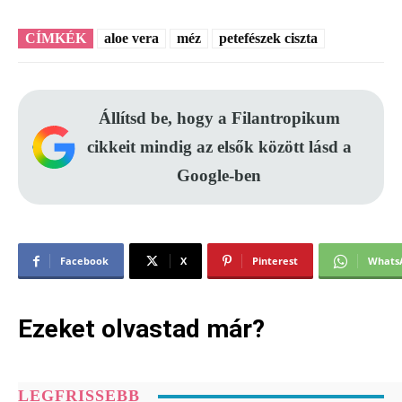
CÍMKÉK
aloe vera
méz
petefészek ciszta
Állítsd be, hogy a Filantropikum
cikkeit mindig az elsők között lásd a
Google-ben
Facebook
X
Pinterest
Whats
Ezeket olvastad már?
LEGFRISSEBB