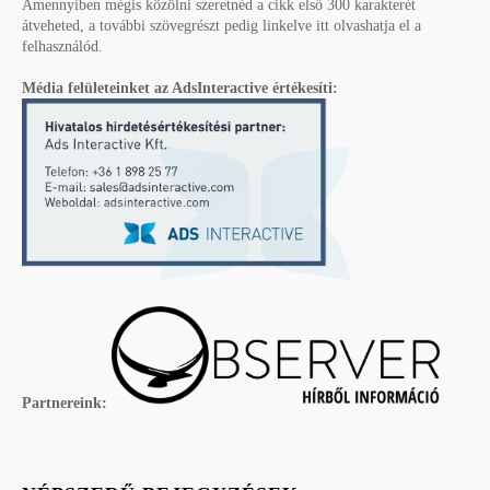
Amennyiben mégis közölni szeretnéd a cikk első 300 karakterét
átveheted, a további szövegrészt pedig linkelve itt olvashatja el a
felhasználód.
Média felületeinket az AdsInteractive értékesíti:
Partnereink: