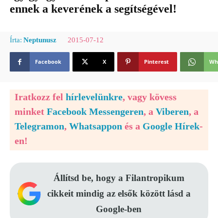
ennek a keverének a segítségével!
2015-07-12
Írta:
Neptunusz
Facebook
X
Pinterest
Wh
Iratkozz fel
hírlevelünkre
, vagy kövess
minket
Facebook Messengeren
, a
Viberen
, a
Telegramon
,
Whatsappon
és a
Google Hírek
-
en!
Állítsd be, hogy a Filantropikum
cikkeit mindig az elsők között lásd a
Google-ben