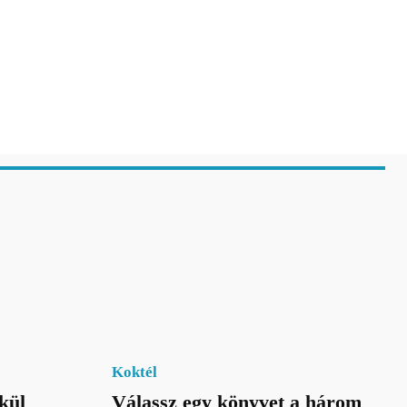
Koktél
kül
Válassz egy könyvet a három