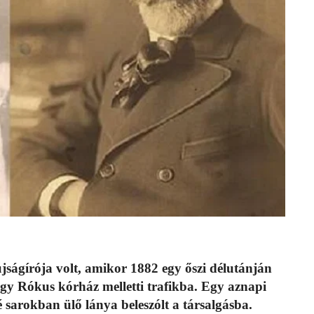
jságírója volt, amikor 1882 egy őszi délutánján
egy Rókus kórház melletti trafikba. Egy aznapi
é sarokban ülő lánya beleszólt a társalgásba.