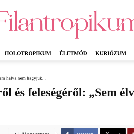
HOLOTROPIKUM
ÉLETMÓD
KURIÓZUM
sem halva nem hagyjuk...
l és feleségéről: „Sem él
Facebook
X