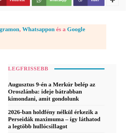
egramon
,
Whatsappon
és a
Google
LEGFRISSEBB
Augusztus 9-én a Merkúr belép az
Oroszlánba: ideje bátrabban
kimondani, amit gondolunk
2026-ban holdfény nélkül érkezik a
Perseidák maximuma – így láthatod
a legtöbb hullócsillagot