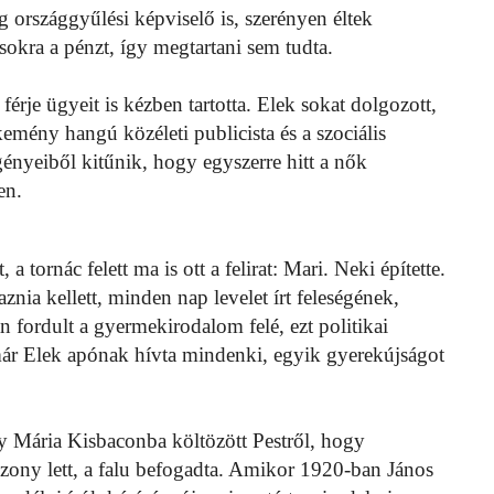
éig országgyűlési képviselő is, szerényen éltek
okra a pénzt, így megtartani sem tudta.
férje ügyeit is kézben tartotta. Elek sokat dolgozott,
emény hangú közéleti publicista és a szociális
gényeiből kitűnik, hogy egyszerre hitt a nők
en.
a tornác felett ma is ott a felirat: Mari. Neki építette.
nia kellett, minden nap levelet írt feleségének,
 fordult a gyermekirodalom felé, ezt politikai
 már Elek apónak hívta mindenki, egyik gyerekújságot
gy Mária Kisbaconba költözött Pestről, hogy
sszony lett, a falu befogadta. Amikor 1920-ban János