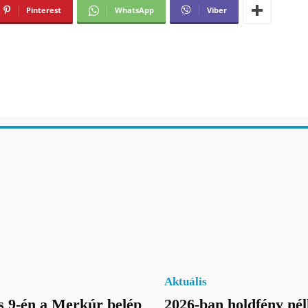
Pinterest
WhatsApp
Viber
Aktuális
 9-én a Merkúr belép
2026-ban holdfény nél