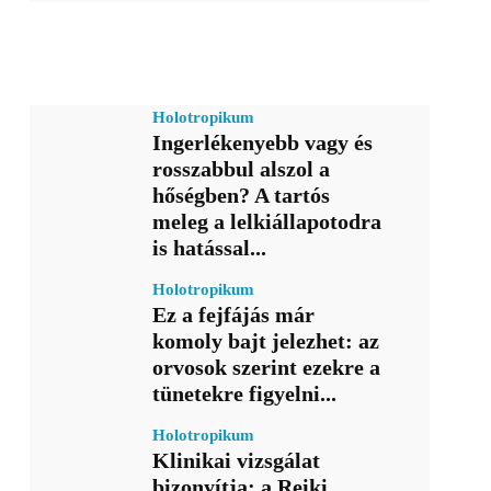
Holotropikum
Ingerlékenyebb vagy és
rosszabbul alszol a
hőségben? A tartós
meleg a lelkiállapotodra
is hatással...
Holotropikum
Ez a fejfájás már
komoly bajt jelezhet: az
orvosok szerint ezekre a
tünetekre figyelni...
Holotropikum
Klinikai vizsgálat
bizonyítja: a Reiki