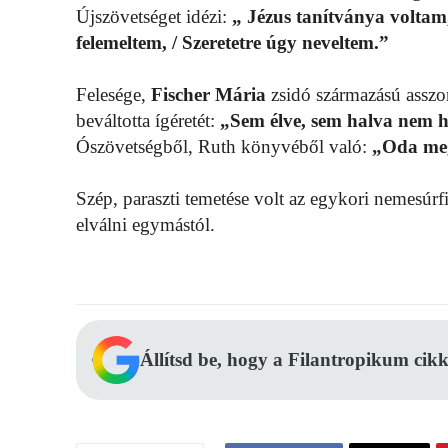
Újszövetséget idézi:
„ Jézus tanítványa voltam
felemeltem, / Szeretetre úgy neveltem.”
Felesége,
Fischer Mária
zsidó származású asszony
beváltotta ígéretét:
„Sem élve, sem halva nem 
Ószövetségből, Ruth könyvéből való:
„Oda meg
Szép, paraszti temetése volt az egykori nemesúrf
elválni egymástól.
Állítsd be, hogy a Filantropikum cikk