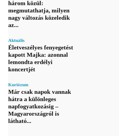
három közül:
megmutathatja, milyen
nagy változás közeledik
az...
Aktuális
Életveszélyes fenyegetést
kapott Majka: azonnal
lemondta erdélyi
koncertjét
Kuriózum
Már csak napok vannak
hátra a különleges
napfogyatkozásig –
Magyarországról is
látható...