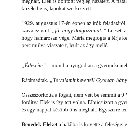
meghalt, Elek is döntött: végleg hazatért. A fiatal
közéletbe is, lapokat szerkesztett.
1929. augusztus 17-én éppen az írók feladatáról 
szava ez volt:
„fő, hogy dolgozzanak.”
Leesett a
hogy hamarosan vége. Mária megfogta a férje kez
perc múlva visszatért, leült az ágy mellé.
„Édeseim”
– mondta nyugodtan a gyermekeine
Rátámadtak.
„Te valamit bevettél! Gyorsan hány
Összeszorította a fogait, nem vett be semmit a 9
fordítva Elek is így tett volna. Elbúcsúzott a gye
és egy nappal később ő is meghalt. Egyszerre teme
Benedek Eleket
a halálba is követte a felesége: e