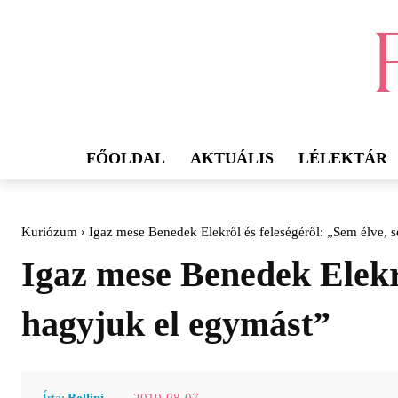
FŐOLDAL
AKTUÁLIS
LÉLEKTÁR
Kuriózum
Igaz mese Benedek Elekről és feleségéről: „Sem élve, 
Igaz mese Benedek Elekrő
hagyjuk el egymást”
2019-08-07
Írta:
Bellini