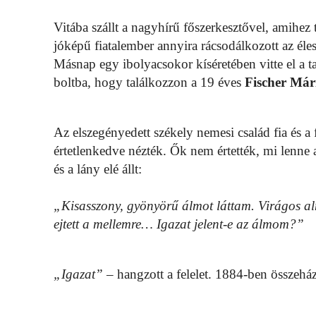
Vitába szállt a nagyhírű főszerkesztővel, amihez
jóképű fiatalember annyira rácsodálkozott az éles e
Másnap egy ibolyacsokor kíséretében vitte el a t
boltba, hogy találkozzon a 19 éves
Fischer Már
Az elszegényedett székely nemesi család fia és a 
értetlenkedve nézték. Ők nem értették, mi lenne a
és a lány elé állt:
„Kisasszony, gyönyörű álmot láttam. Virágos al
ejtett a mellemre… Igazat jelent-e az álmom?”
„Igazat”
– hangzott a felelet. 1884-ben összeház