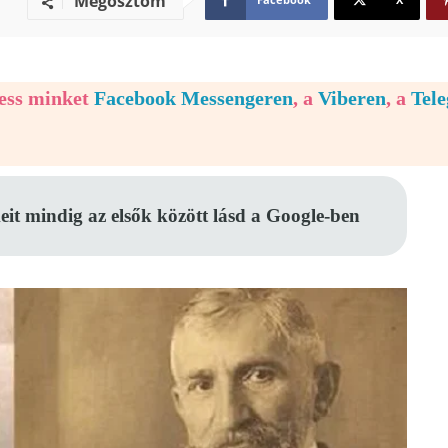
Megosztom
vess minket
Facebook Messengeren
, a
Viberen
, a
Tel
eit mindig az elsők között lásd a Google-ben