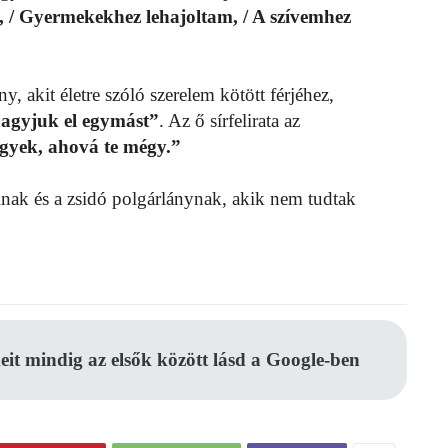
, / Gyermekekhez lehajoltam, / A szívemhez
, akit életre szóló szerelem kötött férjéhez,
hagyjuk el egymást”
. Az ő sírfelirata az
yek, ahová te mégy.”
inak és a zsidó polgárlánynak, akik nem tudtak
eit mindig az elsők között lásd a Google-ben