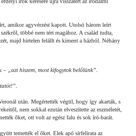
 erdélyi írók kérésére újra visszatért az irodalmi
írt, amikor agyvérzést kapott. Utolsó három leírt
 székről, többé nem tért magához. A család tudta,
ét, majd hirtelen felállt és kiment a házból. Néhány
k –
„azt hiszem, most kifogytok belőlünk”.
tatót!”.
 Veronál után. Megértették végül, hogy így akarták, s
rekeitől, nem sokkal ezután elveszítette az eszméletét,
tték őket, ott volt az egész falu és sok író-barát.
gyütt temették el őket. Elek apó sírfelirata az