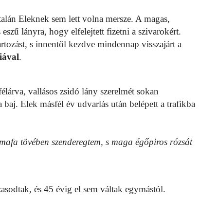
 talán Eleknek sem lett volna mersze. A magas,
szű lányra, hogy elfelejtett fizetni a szivarokért.
artozást, s innentől kezdve mindennap visszajárt a
iával
.
félárva, vallásos zsidó lány szerelmét sokan
 baj. Elek másfél év udvarlás után belépett a trafikba
mafa tövében szenderegtem, s maga égőpiros rózsát
asodtak, és 45 évig el sem váltak egymástól.