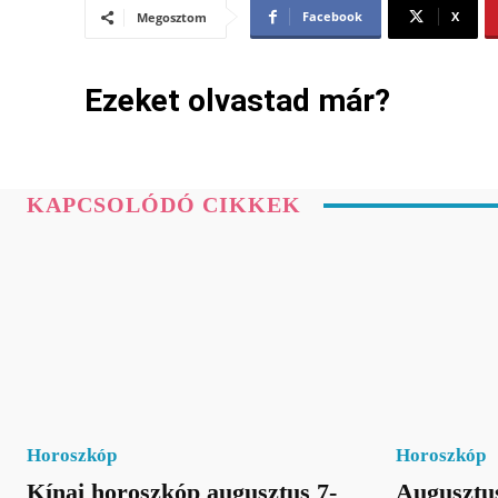
Facebook
X
Megosztom
Ezeket olvastad már?
KAPCSOLÓDÓ CIKKEK
Horoszkóp
Horoszkóp
Kínai horoszkóp augusztus 7-
Augusztus