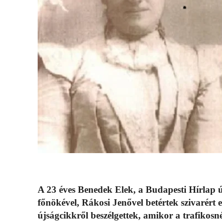
A 23 éves Benedek Elek, a Budapesti Hírlap ú
főnökével, Rákosi Jenővel betértek szivarért 
újságcikkről beszélgettek, amikor a trafikosn