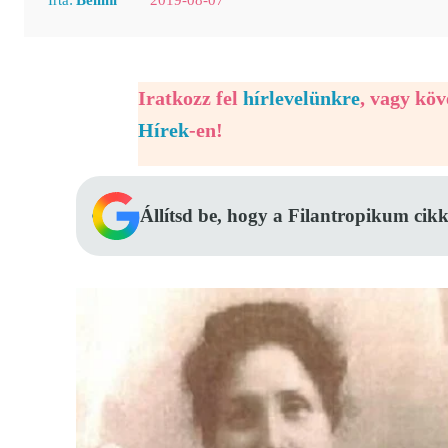
Iratkozz fel
hírlevelünkre
, vagy kö
Hírek
-en!
Állítsd be, hogy a Filantropikum cikk