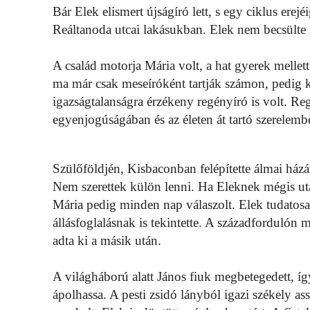
Bár Elek elismert újságíró lett, s egy ciklus erej
Reáltanoda utcai lakásukban. Elek nem becsülte s
A család motorja Mária volt, a hat gyerek mellett 
ma már csak meseíróként tartják számon, pedig k
igazságtalanságra érzékeny regényíró is volt. Re
egyenjogúságában és az életen át tartó szerelemb
Szülőföldjén, Kisbaconban felépítette álmai házát, 
Nem szerettek külön lenni. Ha Eleknek mégis utaz
Mária pedig minden nap válaszolt. Elek tudatosan
állásfoglalásnak is tekintette. A századfordulón
adta ki a másik után.
A világháború alatt János fiuk megbetegedett, í
ápolhassa. A pesti zsidó lányból igazi székely a