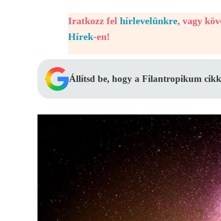
Iratkozz fel
hírlevelünkre
, vagy kö
Hírek
-en!
Állítsd be, hogy a Filantropikum cikk