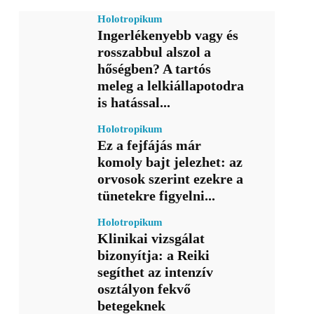
Holotropikum
Ingerlékenyebb vagy és
rosszabbul alszol a
hőségben? A tartós
meleg a lelkiállapotodra
is hatással...
Holotropikum
Ez a fejfájás már
komoly bajt jelezhet: az
orvosok szerint ezekre a
tünetekre figyelni...
Holotropikum
Klinikai vizsgálat
bizonyítja: a Reiki
segíthet az intenzív
osztályon fekvő
betegeknek