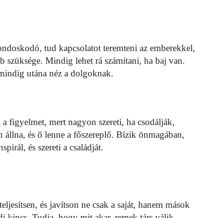
 gondoskodó, tud kapcsolatot teremteni az emberekkel,
b szüksége. Mindig lehet rá számítani, ha baj van.
mindig utána néz a dolgoknak.
a figyelmet, mert nagyon szereti, ha csodálják,
 állna, és ő lenne a főszereplő. Bízik önmagában,
pirál, és szereti a családját.
ljesítsen, és javítson ne csak a saját, hanem mások
di kincs. Tudja, hogy mit akar, remek társ válik