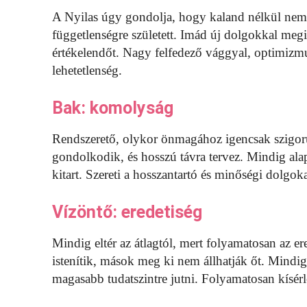
A Nyilas úgy gondolja, hogy kaland nélkül nem él
függetlenségre született. Imád új dolgokkal meg
értékelendőt. Nagy felfedező vággyal, optimizm
lehetetlenség.
Bak: komolyság
Rendszerető, olykor önmagához igencsak szigorú
gondolkodik, és hosszú távra tervez. Mindig al
kitart. Szereti a hosszantartó és minőségi dolgoka
Vízöntő: eredetiség
Mindig eltér az átlagtól, mert folyamatosan az er
istenítik, mások meg ki nem állhatják őt. Mindi
magasabb tudatszintre jutni. Folyamatosan kísérlet