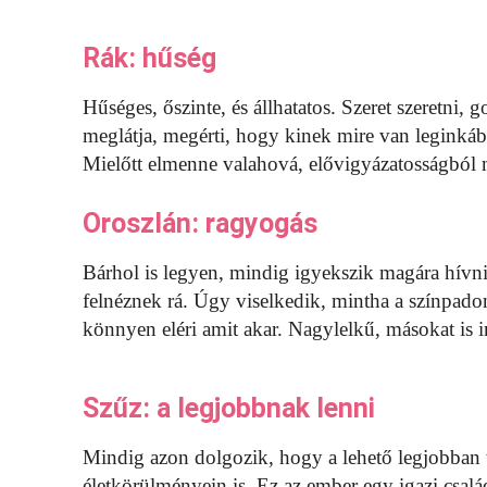
Rák: hűség
Hűséges, őszinte, és állhatatos. Szeret szeretni,
meglátja, megérti, hogy kinek mire van leginkáb
Mielőtt elmenne valahová, elővigyázatosságból 
Oroszlán: ragyogás
Bárhol is legyen, mindig igyekszik magára hívni 
felnéznek rá. Úgy viselkedik, mintha a színpadon
könnyen eléri amit akar. Nagylelkű, másokat is ins
Szűz: a legjobbnak lenni
Mindig azon dolgozik, hogy a lehető legjobban te
életkörülményein is. Ez az ember egy igazi csalá