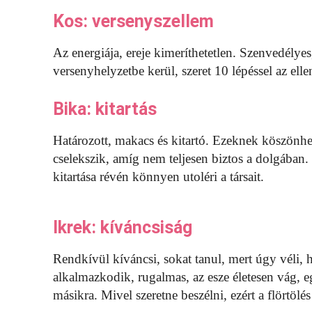
Kos: versenyszellem
Az energiája, ereje kimeríthetetlen. Szenvedély
versenyhelyzetbe kerül, szeret 10 lépéssel az elle
Bika: kitartás
Határozott, makacs és kitartó. Ezeknek köszönhet
cselekszik, amíg nem teljesen biztos a dolgában.
kitartása révén könnyen utoléri a társait.
Ikrek: kíváncsiság
Rendkívül kíváncsi, sokat tanul, mert úgy véli
alkalmazkodik, rugalmas, az esze életesen vág, e
másikra. Mivel szeretne beszélni, ezért a flörtölé