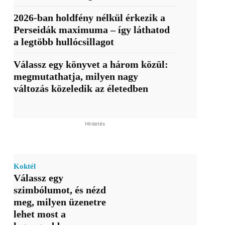
2026-ban holdfény nélkül érkezik a
Perseidák maximuma – így láthatod
a legtöbb hullócsillagot
Válassz egy könyvet a három közül:
megmutathatja, milyen nagy
változás közeledik az életedben
Hirdetés
Koktél
Válassz egy
szimbólumot, és nézd
meg, milyen üzenetre
lehet most a