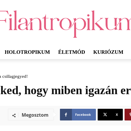
HOLOTROPIKUM
ÉLETMÓD
KURIÓZUM
 csillagjegyed!
ed, hogy miben igazán erő
Megosztom
Facebook
X