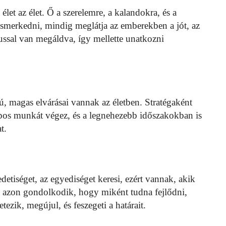
et az élet. Ő a szerelemre, a kalandokra, és a
ismerkedni, mindig meglátja az emberekben a jót, az
ussal van megáldva, így mellette unatkozni
, magas elvárásai vannak az életben. Stratégaként
apos munkát végez, és a legnehezebb időszakokban is
t.
edetiséget, az egyediséget keresi, ezért vannak, akik
g azon gondolkodik, hogy miként tudna fejlődni,
ezik, megújul, és feszegeti a határait.