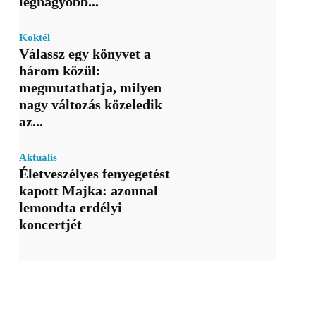
legnagyobb...
Koktél
Válassz egy könyvet a
három közül:
megmutathatja, milyen
nagy változás közeledik
az...
Aktuális
Életveszélyes fenyegetést
kapott Majka: azonnal
lemondta erdélyi
koncertjét