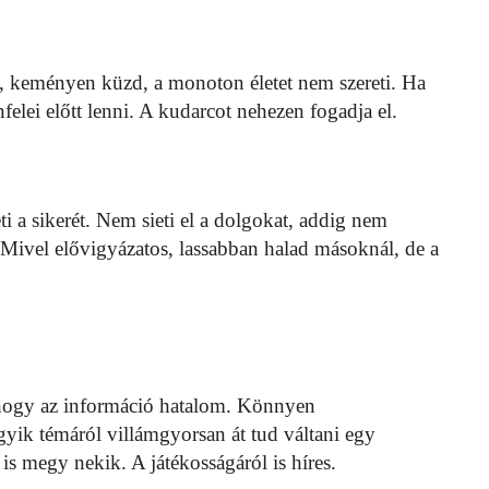
es, keményen küzd, a monoton életet nem szereti. Ha
nfelei előtt lenni. A kudarcot nehezen fogadja el.
i a sikerét. Nem sieti el a dolgokat, addig nem
 Mivel elővigyázatos, lassabban halad másoknál, de a
, hogy az információ hatalom. Könnyen
gyik témáról villámgyorsan át tud váltani egy
s is megy nekik. A játékosságáról is híres.