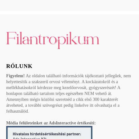
RÓLUNK
Figyelem!
Az oldalon található információk tájékoztató jellegűek, nem
helyettesítik a szakszerű orvosi véleményt. A kockázatokról és a
mellékhatásokról kérdezze meg kezelőorvosát, gyógyszerészét! A
honlapon található tartalom teljes egészében NEM vehető át.
Amennyiben mégis közölni szeretnéd a cikk első 300 karakterét
átveheted, a további szövegrészt pedig linkelve itt olvashatja el a
felhasználód.
Média felületeinket az AdsInteractive értékesíti: