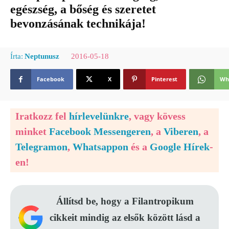
egészség, a bőség és szeretet
bevonzásának technikája!
2016-05-18
Írta:
Neptunusz
Facebook
X
Pinterest
Wh
Iratkozz fel
hírlevelünkre
, vagy kövess
minket
Facebook Messengeren
, a
Viberen
, a
Telegramon
,
Whatsappon
és a
Google Hírek
-
en!
Állítsd be, hogy a Filantropikum
cikkeit mindig az elsők között lásd a