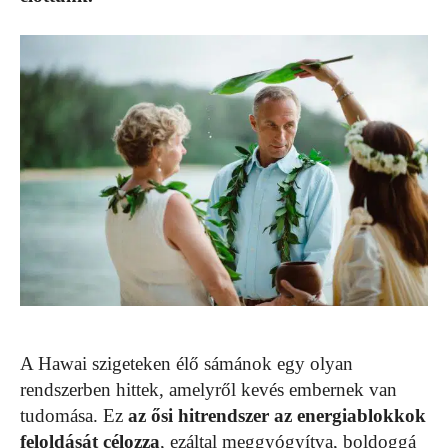
A Hawai szigeteken élő sámánok egy olyan
rendszerben hittek, amelyről kevés embernek van
tudomása. Ez
az ősi hitrendszer az energiablokkok
feloldását célozza
, ezáltal meggyógyítva, boldoggá