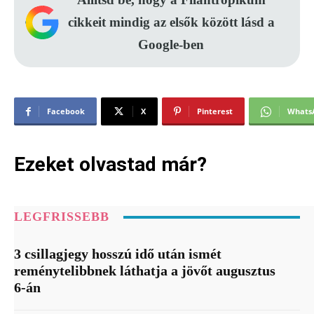
cikkeit mindig az elsők között lásd a
Google-ben
Facebook
X
Pinterest
Whats
Ezeket olvastad már?
LEGFRISSEBB
3 csillagjegy hosszú idő után ismét
reménytelibbnek láthatja a jövőt augusztus
6-án