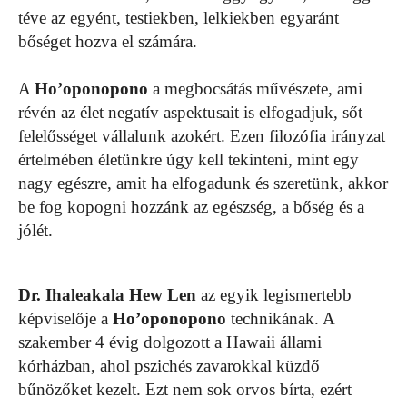
téve az egyént, testiekben, lelkiekben egyaránt
bőséget hozva el számára.
A
Ho’oponopono
a megbocsátás művészete, ami
révén az élet negatív aspektusait is elfogadjuk, sőt
felelősséget vállalunk azokért. Ezen filozófia irányzat
értelmében életünkre úgy kell tekinteni, mint egy
nagy egészre, amit ha elfogadunk és szeretünk, akkor
be fog kopogni hozzánk az egészség, a bőség és a
jólét.
Dr. Ihaleakala Hew Len
az egyik legismertebb
képviselője a
Ho’oponopono
technikának. A
szakember 4 évig dolgozott a Hawaii állami
kórházban, ahol pszichés zavarokkal küzdő
bűnözőket kezelt. Ezt nem sok orvos bírta, ezért