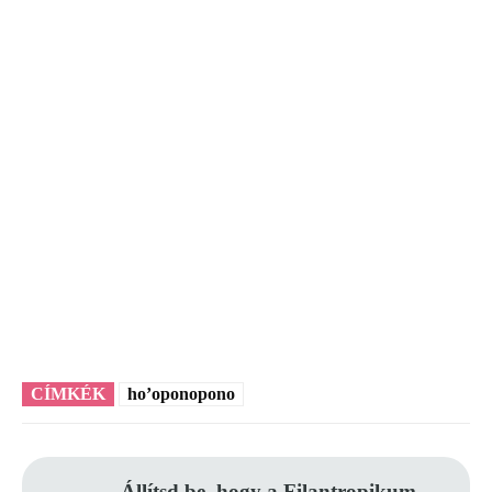
CÍMKÉK
ho’oponopono
Állítsd be, hogy a Filantropikum