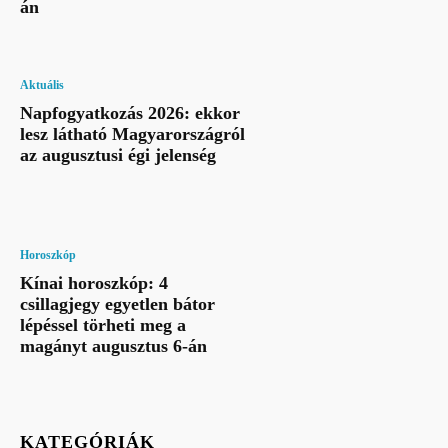
án
Aktuális
Napfogyatkozás 2026: ekkor
lesz látható Magyarországról
az augusztusi égi jelenség
Horoszkóp
Kínai horoszkóp: 4
csillagjegy egyetlen bátor
lépéssel törheti meg a
magányt augusztus 6-án
KATEGÓRIÁK