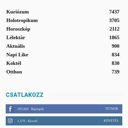
Kuriózum
7437
Holotropikum
3705
Horoszkóp
2112
Lélektár
1865
Aktuális
900
Napi Like
834
Koktél
830
Otthon
739
CSATLAKOZZ
TETSZIK
283,064
Rajongók
KÖVETÉS
1,570
Követő