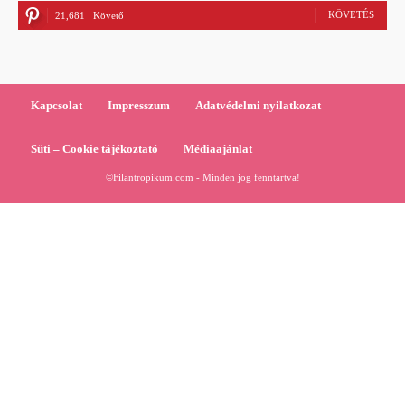
KÖVETÉS
21,681
Követő
Kapcsolat
Impresszum
Adatvédelmi nyilatkozat
Süti – Cookie tájékoztató
Médiaajánlat
©Filantropikum.com - Minden jog fenntartva!