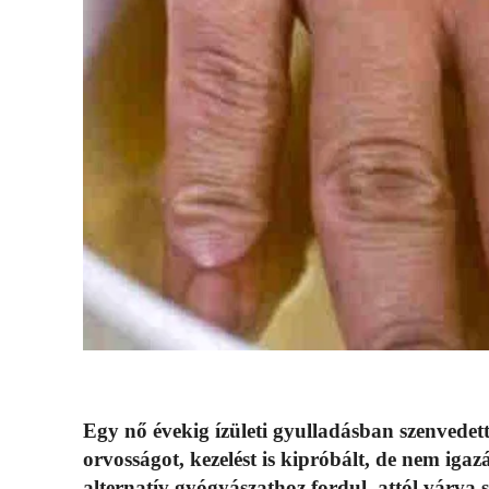
Egy nő évekig ízületi gyulladásban szenvedet
orvosságot, kezelést is kipróbált, de nem iga
alternatív gyógyászathoz fordul, attól várva s