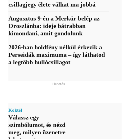
csillagjegy élete válhat ma jobbá
Augusztus 9-én a Merkúr belép az
Oroszlánba: ideje bátrabban
kimondani, amit gondolunk
2026-ban holdfény nélkül érkezik a
Perseidák maximuma – így láthatod
a legtöbb hullócsillagot
Hirdetés
Koktél
Válassz egy
szimbólumot, és nézd
meg, milyen üzenetre