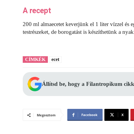
A recept
200 ml almaecetet keverjünk el 1 liter vízzel és 
testrészeket, de borogatást is készíthetünk a nya
CÍMKÉK
ecet
Állítsd be, hogy a Filantropikum cikk
Facebook
X
Megosztom