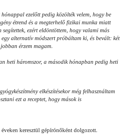
 hónappal ezelőtt pedig közölték velem, hogy be
egény étrend és a megterhelő fizikai munka miatt
segítettek, ezért eldöntöttem, hogy valami más
gy alternatív módszert próbáltam ki, és bevált: két
kal jobban érzem magam.
ban heti háromszor, a második hónapban pedig heti
A gyógykészítmény elkészítésekor még felhasználtam
sztani ezt a receptet, hogy mások is
 éveken keresztül gépírónőként dolgozott.