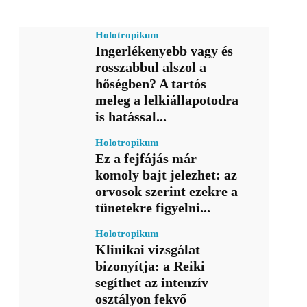
Holotropikum
Ingerlékenyebb vagy és
rosszabbul alszol a
hőségben? A tartós
meleg a lelkiállapotodra
is hatással...
Holotropikum
Ez a fejfájás már
komoly bajt jelezhet: az
orvosok szerint ezekre a
tünetekre figyelni...
Holotropikum
Klinikai vizsgálat
bizonyítja: a Reiki
segíthet az intenzív
osztályon fekvő