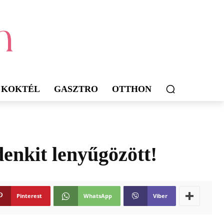
KOKTÉL
GASZTRO
OTTHON
denkit lenyűgözött!
Pinterest
WhatsApp
Viber