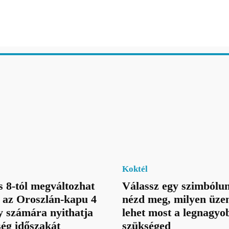
Koktél
 8-tól megváltozhat
Válassz egy szimbólum
: az Oroszlán-kapu 4
nézd meg, milyen üze
gy számára nyithatja
lehet most a legnagyo
ég időszakát
szükséged