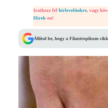
Iratkozz fel
hírlevelünkre
, vagy kö
Hírek
-en!
Állítsd be, hogy a Filantropikum cikk