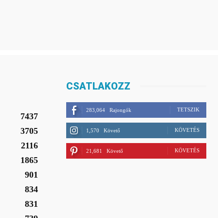
CSATLAKOZZ
TETSZIK
283,064
Rajongók
7437
3705
KÖVETÉS
1,570
Követő
2116
KÖVETÉS
21,681
Követő
1865
901
834
831