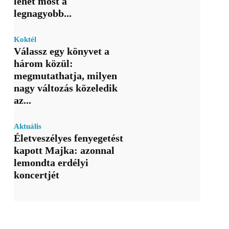
lehet most a
legnagyobb...
Koktél
Válassz egy könyvet a
három közül:
megmutathatja, milyen
nagy változás közeledik
az...
Aktuális
Életveszélyes fenyegetést
kapott Majka: azonnal
lemondta erdélyi
koncertjét