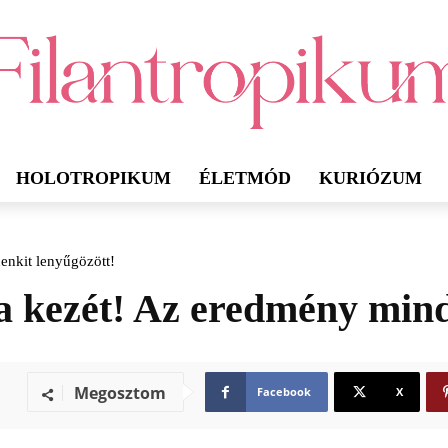
HOLOTROPIKUM
ÉLETMÓD
KURIÓZUM
denkit lenyűgözött!
e a kezét! Az eredmény min
Megosztom
Facebook
X