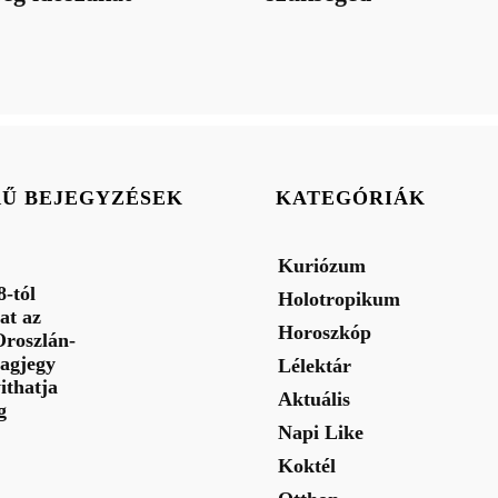
RŰ BEJEGYZÉSEK
KATEGÓRIÁK
Kuriózum
-tól
Holotropikum
at az
Horoszkóp
Oroszlán-
lagjegy
Lélektár
ithatja
Aktuális
g
Napi Like
Koktél