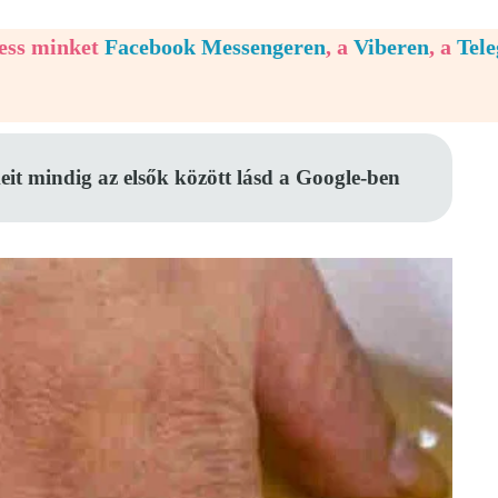
vess minket
Facebook Messengeren
, a
Viberen
, a
Tel
eit mindig az elsők között lásd a Google-ben