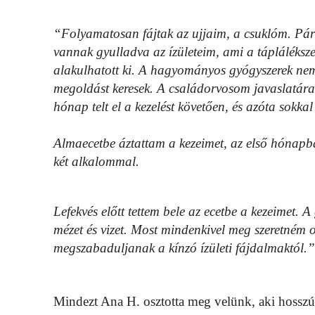
“Folyamatosan fájtak az ujjaim, a csuklóm. Pár
vannak gyulladva az ízületeim, ami a tápláléksz
alakulhatott ki. A hagyományos gyógyszerek nem 
megoldást keresek. A családorvosom javaslatára e
hónap telt el a kezelést követően, és azóta sok
Almaecetbe áztattam a kezeimet, az első hónap
két alkalommal.
Lefekvés előtt tettem bele az ecetbe a kezeimet. 
mézet és vizet. Most mindenkivel meg szeretném o
megszabaduljanak a kínzó ízületi fájdalmaktól.”
Mindezt Ana H. osztotta meg velünk, aki hosszú