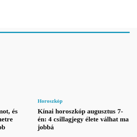
Horoszkóp
ot, és
Kínai horoszkóp augusztus 7-
netre
én: 4 csillagjegy élete válhat ma
bb
jobbá