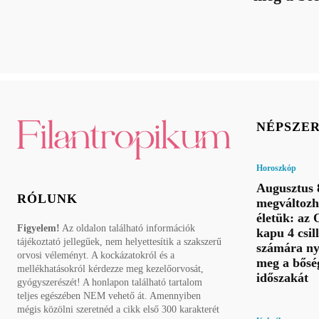
NÉPSZE
Horoszkóp
Augusztus 8
RÓLUNK
megváltozh
életük: az 
Figyelem!
Az oldalon található információk
kapu 4 csil
tájékoztató jellegűek, nem helyettesítik a szakszerű
számára ny
orvosi véleményt. A kockázatokról és a
meg a bősé
mellékhatásokról kérdezze meg kezelőorvosát,
időszakát
gyógyszerészét! A honlapon található tartalom
teljes egészében NEM vehető át. Amennyiben
mégis közölni szeretnéd a cikk első 300 karakterét